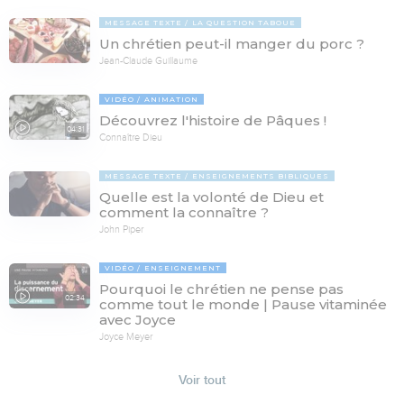
MESSAGE TEXTE
LA QUESTION TABOUE
Un chrétien peut-il manger du porc ?
Jean-Claude Guillaume
VIDÉO
ANIMATION
Découvrez l'histoire de Pâques !
04:31
Connaître Dieu
MESSAGE TEXTE
ENSEIGNEMENTS BIBLIQUES
Quelle est la volonté de Dieu et
comment la connaître ?
John Piper
VIDÉO
ENSEIGNEMENT
Pourquoi le chrétien ne pense pas
02:34
comme tout le monde | Pause vitaminée
avec Joyce
Joyce Meyer
Voir tout