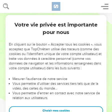
Votre vie privée est importante
pour nous
NE MANQUEZ PAS L’ÉVÉNEMENT
En cliquant sur le bouton « Accepter tous les cookies », vous
DE L’ANNÉE !
acceptez que TopChrétien utilise des traceurs (comme des
cookies ou l'identifiant unique de votre compte utilisateur) et
ET SI LEURS ERREURS POUVAIENT VOUS ÉVITER LES
traite vos données à caractère personnel (comme vos
VOTRES ?
données de navigation et les informations renseignées dans
votre compte utilisateur) dans les buts suivants :
On admire souvent les leaders pour leurs réussites, leur impact,
leur foi ou leur vision. Mais on voit moins les doutes, les erreurs
Mesurer l'audience de notre service
Vous permettre d'utiliser des services tiers tels que de la
et les saisons difficiles qu'ils ont traversés, alors même que ce
vidéo, des cartes du monde…
sont elles qui les ont façonnés.
Vous permettre d'entrer en contact avec notre service de
relation aux utilisateurs.
Dans cette conférence, leaders, entrepreneurs, et responsables
reviennent sur les erreurs marquantes de leur parcours et les
clés pour avancer avec plus de sagesse afin que leurs erreurs
Choisir mes cookies