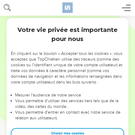
Votre vie privée est importante
pour nous
NE MANQUEZ PAS L’ÉVÉNEMENT
En cliquant sur le bouton « Accepter tous les cookies », vous
DE L’ANNÉE !
acceptez que TopChrétien utilise des traceurs (comme des
cookies ou l'identifiant unique de votre compte utilisateur) et
ET SI LEURS ERREURS POUVAIENT VOUS ÉVITER LES
traite vos données à caractère personnel (comme vos
VOTRES ?
données de navigation et les informations renseignées dans
votre compte utilisateur) dans les buts suivants :
On admire souvent les leaders pour leurs réussites, leur impact,
leur foi ou leur vision. Mais on voit moins les doutes, les erreurs
Mesurer l'audience de notre service
Vous permettre d'utiliser des services tiers tels que de la
et les saisons difficiles qu'ils ont traversés, alors même que ce
vidéo, des cartes du monde…
sont elles qui les ont façonnés.
Vous permettre d'entrer en contact avec notre service de
relation aux utilisateurs.
Dans cette conférence, leaders, entrepreneurs, et responsables
reviennent sur les erreurs marquantes de leur parcours et les
clés pour avancer avec plus de sagesse afin que leurs erreurs
Choisir mes cookies