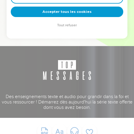
deviennent vos tremplins. Que vous guidiez un ministère, une
équipe, un groupe ou une famille, leur expérience est faite
Accepter tous les cookies
pour vous.
Tout refuser
Je découvre l’événement
Des enseignements texte et audio pour grandir dans la foi et
vous ressourcer ! Démarrez dès aujourd'hui la série texte offerte
dont vous avez besoin.