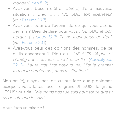
monde"
(
Jean 8.12
).
Avez-vous besoin d’être libéré(e) d’une mauvaise
situation ? Dieu dit : "
JE SUIS ton libérateur
"
(voir
Psaume 18.3
).
Avez-vous peur de l’avenir, de ce qui vous attend
demain ? Dieu déclare pour vous : "
JE SUIS le bon
berger. (...)
(
Jean 10.11
), Tu ne manqueras de rien
."
(voir
Psaume 23.1
).
Avez-vous peur des opinions des hommes, de ce
qu’ils annoncent ? Dieu dit : "
JE SUIS l’Alpha et
l’Oméga,
le commencement et la fin
." (
Apocalypse
22.13
).
J’ai le mot final pour ta vie. "J’ai le premier
mot et le dernier mot, dans ta situation."
Mon ami(e), n’ayez pas de crainte face aux problèmes
auxquels vous faites face. Le grand JE SUIS, le grand
JÉSUS vous dit : "
Ne crains pas ! Je suis pour toi ce que tu
as besoin que je sois.
"
Vous êtes un miracle !