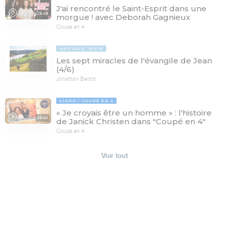
J'ai rencontré le Saint-Esprit dans une
29:46
morgue ! avec Deborah Gagnieux
Coupé en 4
MESSAGE TEXTE
Les sept miracles de l'évangile de Jean
(4/6)
Jonathan Bersot
VIDÉO
COUPÉ EN 4
« Je croyais être un homme » : l'histoire
49:44
de Janick Christen dans "Coupé en 4"
Coupé en 4
Voir tout