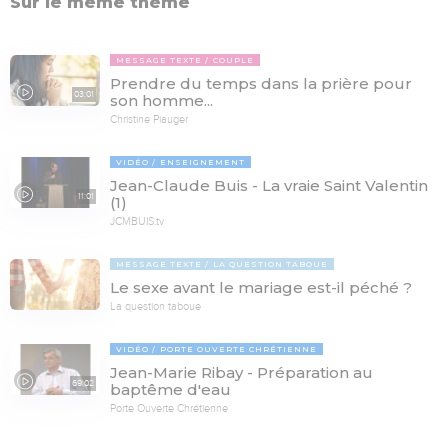
Sur le même thème
MESSAGE TEXTE
COUPLE
Prendre du temps dans la prière pour
03:01
son homme...
Christine Piauger
VIDÉO
ENSEIGNEMENT
Jean-Claude Buis - La vraie Saint Valentin
11:01
(1)
JCMBUIS.tv
MESSAGE TEXTE
LA QUESTION TABOUE
Le sexe avant le mariage est-il péché ?
La question taboue
VIDÉO
PORTE OUVERTE CHRÉTIENNE
Jean-Marie Ribay - Préparation au
69:02
baptême d'eau
Porte Ouverte Chrétienne