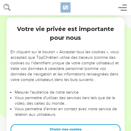
Votre vie privée est importante
pour nous
NE MANQUEZ PAS L’ÉVÉNEMENT
En cliquant sur le bouton « Accepter tous les cookies », vous
DE L’ANNÉE !
acceptez que TopChrétien utilise des traceurs (comme des
cookies ou l'identifiant unique de votre compte utilisateur) et
ET SI LEURS ERREURS POUVAIENT VOUS ÉVITER LES
traite vos données à caractère personnel (comme vos
VOTRES ?
données de navigation et les informations renseignées dans
votre compte utilisateur) dans les buts suivants :
On admire souvent les leaders pour leurs réussites, leur impact,
leur foi ou leur vision. Mais on voit moins les doutes, les erreurs
Mesurer l'audience de notre service
Vous permettre d'utiliser des services tiers tels que de la
et les saisons difficiles qu'ils ont traversés, alors même que ce
vidéo, des cartes du monde…
sont elles qui les ont façonnés.
Vous permettre d'entrer en contact avec notre service de
relation aux utilisateurs.
Dans cette conférence, leaders, entrepreneurs, et responsables
reviennent sur les erreurs marquantes de leur parcours et les
clés pour avancer avec plus de sagesse afin que leurs erreurs
Choisir mes cookies