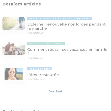
Derniers articles
MESSAGE TEXTE
ENSEIGNEMENTS BIBLIQUES
L'Eternel renouvelle nos forces pendant
la marche
Jolie Selemani
MESSAGE TEXTE
PARENT
Comment réussir ses vacances en famille
?
Jolie Selemani
MESSAGE TEXTE
L’âme restaurée
Jolie Selemani
Voir tout