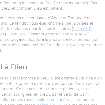
 Seth aura lui-même un fils. Ce délai montre à la fois
Dieu, et combien Dieu est patient.
nous restons descendance d’Adam et Ève. Avec des
mal. Le NT dit : vous êtes charnels (par jalousies et
r écrire : aimons-nous les uns les autres (
1 Jean 3.11
),
ïn (
1 Jean 3.12
). Éclairant encore
Genèse 4
, le NT
tre croyants étouffera la prière ; particulièrement si
norez-les comme cohéritières de la vie, afin que rien ne
).
d à Dieu
rier c’est répondre à Dieu. C’est donner suite à ce qu’il
enèse 4 : la prière n’a pas surgi de ce que Ève a vécu et
 a donné
. Ça n’a pas été : « nous te parlons », mais :
 Leçon soulignée, en creux, par le vécu de Caïn :
pelle pas ses récriminations des prières, mais montre