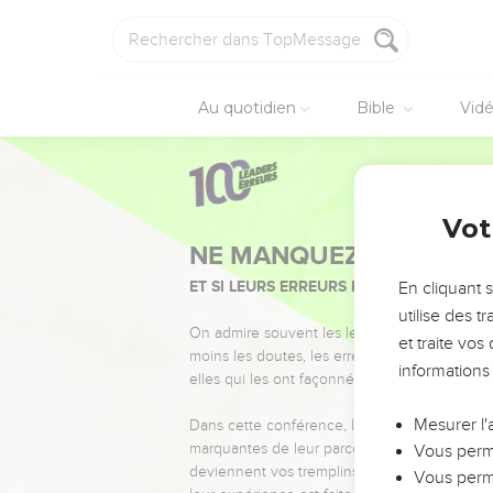
Au quotidien
Bible
Vid
Vot
NE MANQUEZ PAS L’ÉVÉ
ET SI LEURS ERREURS POUVAIENT VOUS 
En cliquant 
utilise des 
On admire souvent les leaders pour leurs réussi
et traite vo
moins les doutes, les erreurs et les saisons di
informations
elles qui les ont façonnés.
Mesurer l'
Dans cette conférence, leaders, entrepreneur
marquantes de leur parcours et les clés pour
Vous perme
deviennent vos tremplins. Que vous guidiez 
Vous perme