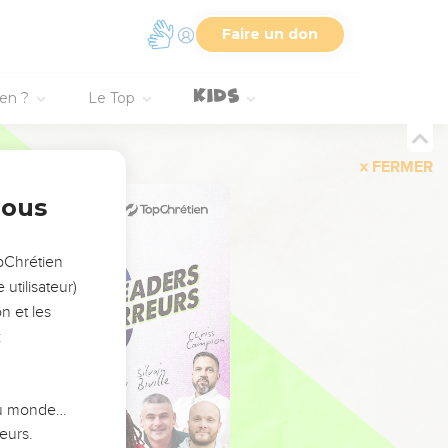
Faire un don
ien ?
Le Top
FERMER
nous
opChrétien
utilisateur)
n et les
:
 du monde…
eurs.