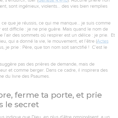
e, s’endurcir, tuer (
Genèse 4.4-16
). Aucune prière non
sent, sont ingénieux, violents… des vies bien remplies
x, ce que je réussis, ce qui me manque… je suis comme
st difficile : je ne prie guère. Mais quand le nom de
 l’air des sommets où respirer est un délice : je prie. Et
Dieu, qui a donné la vie, le mouvement, et l’être (
Actes
s, je prie : Père, que ton nom soit sanctifié ! C’est le
suggère pas des prières de demande, mais de
ur et comme berger. Dans ce cadre, il inspirera des
ame du livre des Psaumes.
e, ferme ta porte, et prie
s le secret
sus indique que Dieu, en plus d’être omniprésent, a un