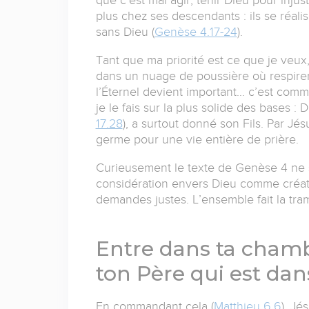
que c’est mal agir, tenir Dieu pour injust
plus chez ses descendants : ils se réali
sans Dieu (
Genèse 4.17-24
).
Tant que ma priorité est ce que je veu
dans un nuage de poussière où respirer e
l’Éternel devient important… c’est comme
je le fais sur la plus solide des bases : 
17.28
), a surtout donné son Fils. Par Jésu
germe pour une vie entière de prière.
Curieusement le texte de Genèse 4 ne 
considération envers Dieu comme créate
demandes justes. L’ensemble fait la tr
Entre dans ta chambr
ton Père qui est dan
En commandant cela (
Matthieu 6.6
), Jé