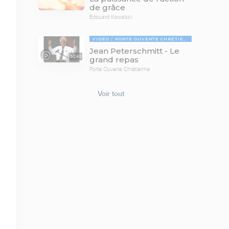
de grâce
Edouard Kowalski
VIDÉO
PORTE OUVERTE CHRÉTIENNE
Jean Peterschmitt - Le
50:40
grand repas
Porte Ouverte Chrétienne
Voir tout