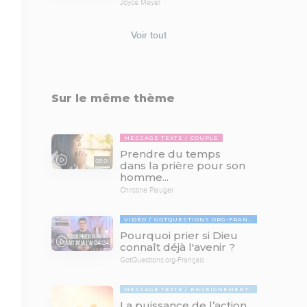
Joyce Meyer
Voir tout
Sur le même thème
MESSAGE TEXTE
COUPLE
Prendre du temps
03:01
dans la prière pour son
homme...
Christine Piauger
VIDÉO
GOTQUESTIONS.ORG-FRANÇAIS
Pourquoi prier si Dieu
04:24
connaît déjà l'avenir ?
GotQuestions.org-Français
MESSAGE TEXTE
ENSEIGNEMENTS BIBLIQUES
La puissance de l’action