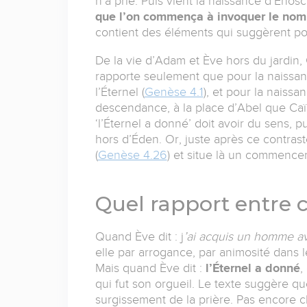
n’a prié. Puis vient la naissance d’Enosch
que l’on commença à invoquer le nom 
contient des éléments qui suggèrent pou
De la vie d’Adam et Ève hors du jardin, 
rapporte seulement que pour la naissanc
l’Éternel (
Genèse 4.1
), et pour la naissan
descendance, à la place d’Abel que Caïn
‘l’Éternel a donné’ doit avoir du sens, 
hors d’Éden. Or, juste après ce contraste
(
Genèse 4.26
) et situe là un commence
Quel rapport entre ce
Quand Ève dit : j
’ai acquis un homme av
elle par arrogance, par animosité dans l
Mais quand Ève dit :
l’Éternel a donné
,
qui fut son orgueil. Le texte suggère q
surgissement de la prière. Pas encore 