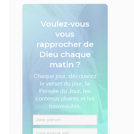
Voulez-vous
vous
rapprocher de
Dieu
chaque
matin ?
Chaque jour, découvrez
le verset du jour, la
Pensée du Jour, les
contenus phares et les
nouveautés.