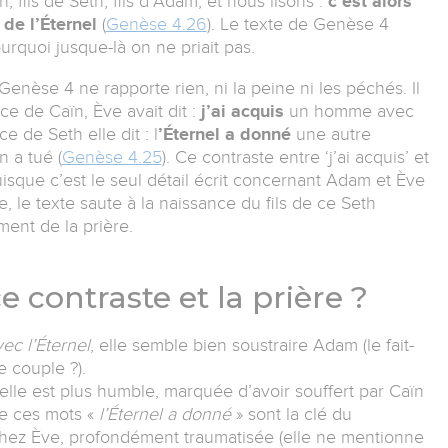
, fils de Seth, fils d’Adam, et nous lisons :
c’est alors
de l’Éternel
(
Genèse 4.26
). Le texte de Genèse 4
rquoi jusque-là on ne priait pas.
Genèse 4 ne rapporte rien, ni la peine ni les péchés. Il
e de Caïn, Ève avait dit :
j’ai acquis
un homme avec
ce de Seth elle dit : l
’Éternel a donné
une autre
 a tué (
Genèse 4.25
). Ce contraste entre ‘j’ai acquis’ et
puisque c’est le seul détail écrit concernant Adam et Ève
, le texte saute à la naissance du fils de ce Seth
ment de la prière.
 contraste et la prière ?
ec l’Éternel
, elle semble bien soustraire Adam (le fait-
e couple ?).
 elle est plus humble, marquée d’avoir souffert par Caïn
ue ces mots «
l’Éternel a donné
» sont la clé du
chez Ève, profondément traumatisée (elle ne mentionne