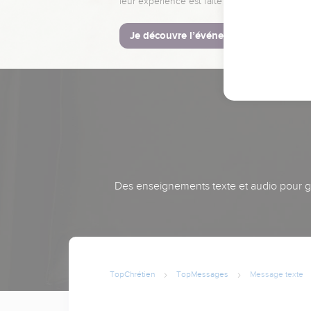
leur expérience est faite pour vous.
Je découvre l’événement
Des enseignements texte et audio pour gra
TopChrétien
TopMessages
Message texte