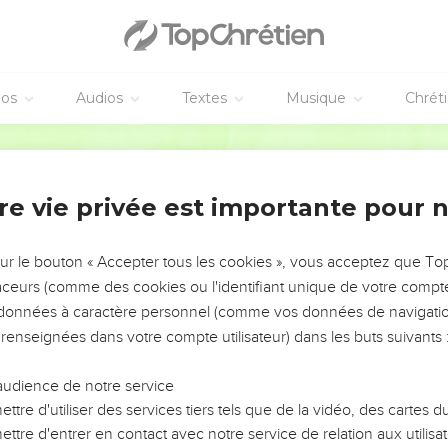
éos
Audios
Textes
Musique
Chrét
re vie privée est importante pour 
NEMENT DE L’ANNÉE !
ÉVITER LES VOTRES ?
sur le bouton « Accepter tous les cookies », vous acceptez que T
traceurs (comme des cookies ou l'identifiant unique de votre compte 
tes, leur impact, leur foi ou leur vision. Mais on voit
s données à caractère personnel (comme vos données de navigatio
fficiles qu'ils ont traversés, alors même que ce sont
 renseignées dans votre compte utilisateur) dans les buts suivants 
audience de notre service
s, et responsables reviennent sur les erreurs
 avancer avec plus de sagesse afin que leurs erreurs
ttre d'utiliser des services tiers tels que de la vidéo, des cartes
un ministère, une équipe, un groupe ou une famille,
ttre d'entrer en contact avec notre service de relation aux utilisat