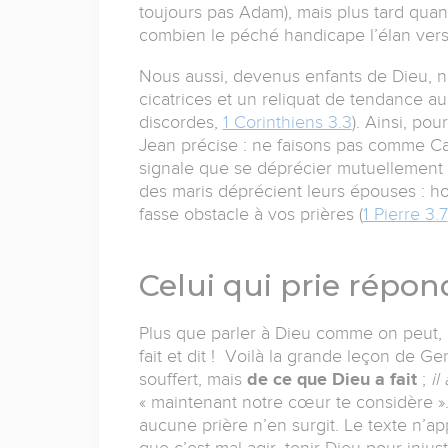
toujours pas Adam), mais plus tard quand
combien le péché handicape l’élan vers 
Nous aussi, devenus enfants de Dieu, 
cicatrices et un reliquat de tendance au 
discordes,
1 Corinthiens 3.3
). Ainsi, pou
Jean précise : ne faisons pas comme Ca
signale que se déprécier mutuellement en
des maris déprécient leurs épouses : ho
fasse obstacle à vos prières (
1 Pierre 3.7
Celui qui prie répon
Plus que parler à Dieu comme on peut, p
fait et dit ! Voilà la grande leçon de G
souffert, mais
de ce que Dieu a fait
;
il
« maintenant notre cœur te considère ».
aucune prière n’en surgit. Le texte n’ap