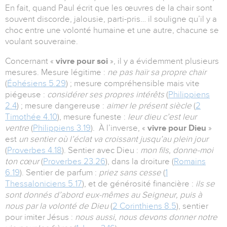
En fait, quand Paul écrit que les œuvres de la chair sont
souvent discorde, jalousie, parti-pris… il souligne qu’il y a
choc entre une volonté humaine et une autre, chacune se
voulant souveraine.
Concernant «
vivre pour soi
», il y a évidemment plusieurs
mesures. Mesure légitime :
ne pas haïr sa propre chair
(
Éphésiens 5.29
) ; mesure compréhensible mais vite
piégeuse :
considérer ses propres intérêts
(
Philippiens
2.4
) ; mesure dangereuse :
aimer le présent siècle
(
2
Timothée 4.10
), mesure funeste :
leur dieu c’est leur
ventre
(
Philippiens 3.19
). À l’inverse, «
vivre pour Dieu
»
est
un sentier où l’éclat va croissant jusqu’au plein jour
(
Proverbes 4.18
). Sentier avec Dieu :
mon fils, donne-moi
ton cœur
(
Proverbes 23.26
), dans la droiture (
Romains
6.19
). Sentier de parfum :
priez sans cesse
(
1
Thessaloniciens 5.17
), et de générosité financière :
ils se
sont donnés d’abord eux-mêmes au Seigneur, puis à
nous par la volonté de Dieu
(
2 Corinthiens 8.5
), sentier
pour imiter Jésus :
nous aussi, nous devons donner notre