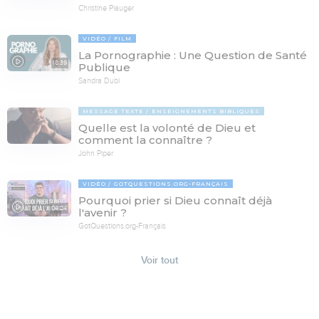
Christine Piauger
VIDÉO
FILM
La Pornographie : Une Question de Santé
18:39
Publique
Sandra Dubi
MESSAGE TEXTE
ENSEIGNEMENTS BIBLIQUES
Quelle est la volonté de Dieu et
comment la connaître ?
John Piper
VIDÉO
GOTQUESTIONS.ORG-FRANÇAIS
Pourquoi prier si Dieu connaît déjà
04:24
l'avenir ?
GotQuestions.org-Français
Voir tout