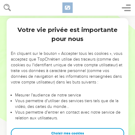
Votre vie privée est importante
pour nous
NE MANQUEZ PAS L’ÉVÉNEMENT
En cliquant sur le bouton « Accepter tous les cookies », vous
DE L’ANNÉE !
acceptez que TopChrétien utilise des traceurs (comme des
cookies ou l'identifiant unique de votre compte utilisateur) et
ET SI LEURS ERREURS POUVAIENT VOUS ÉVITER LES
traite vos données à caractère personnel (comme vos
VOTRES ?
données de navigation et les informations renseignées dans
votre compte utilisateur) dans les buts suivants :
On admire souvent les leaders pour leurs réussites, leur impact,
leur foi ou leur vision. Mais on voit moins les doutes, les erreurs
Mesurer l'audience de notre service
Vous permettre d'utiliser des services tiers tels que de la
et les saisons difficiles qu'ils ont traversés, alors même que ce
vidéo, des cartes du monde…
sont elles qui les ont façonnés.
Vous permettre d'entrer en contact avec notre service de
relation aux utilisateurs.
Dans cette conférence, leaders, entrepreneurs, et responsables
reviennent sur les erreurs marquantes de leur parcours et les
clés pour avancer avec plus de sagesse afin que leurs erreurs
Choisir mes cookies