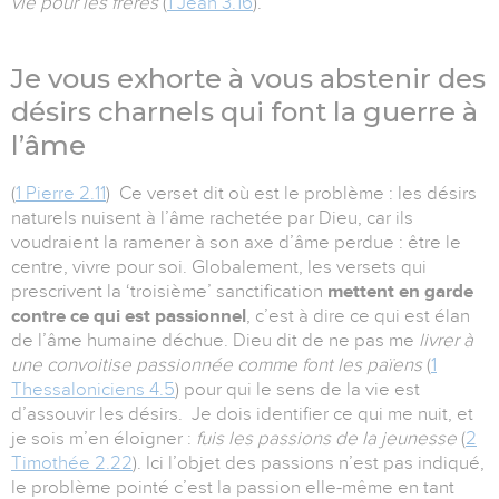
vie pour les frères
(
1 Jean 3.16
).
Je vous exhorte à vous abstenir des
désirs charnels qui font la guerre à
l’âme
(
1 Pierre 2.11
) Ce verset dit où est le problème : les désirs
naturels nuisent à l’âme rachetée par Dieu, car ils
voudraient la ramener à son axe d’âme perdue : être le
centre, vivre pour soi. Globalement, les versets qui
prescrivent la ‘troisième’ sanctification
mettent en garde
contre ce qui est passionnel
, c’est à dire ce qui est élan
de l’âme humaine déchue. Dieu dit de ne pas me
livrer à
une convoitise passionnée comme font les païens
(
1
Thessaloniciens 4.5
) pour qui le sens de la vie est
d’assouvir les désirs. Je dois identifier ce qui me nuit, et
je sois m’en éloigner :
fuis les passions de la jeunesse
(
2
Timothée 2.22
). Ici l’objet des passions n’est pas indiqué,
le problème pointé c’est la passion elle-même en tant