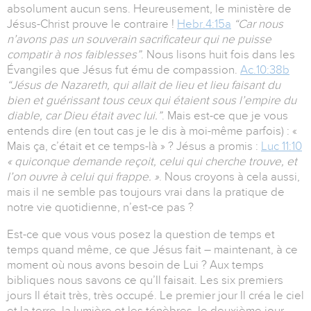
absolument aucun sens. Heureusement, le ministère de
Jésus-Christ prouve le contraire !
Hebr.4:15a
“Car nous
n’avons pas un souverain sacrificateur qui ne puisse
compatir à nos faiblesses”
. Nous lisons huit fois dans les
Évangiles que Jésus fut ému de compassion.
Ac.10:38b
“Jésus de Nazareth, qui allait de lieu et lieu faisant du
bien et guérissant tous ceux qui étaient sous l’empire du
diable, car Dieu était avec lui.”
. Mais est-ce que je vous
entends dire (en tout cas je le dis à moi-même parfois) : «
Mais ça, c’était et ce temps-là » ? Jésus a promis :
Luc 11:10
« quiconque demande reçoit, celui qui cherche trouve, et
l’on ouvre à celui qui frappe. »
. Nous croyons à cela aussi,
mais il ne semble pas toujours vrai dans la pratique de
notre vie quotidienne, n’est-ce pas ?
Est-ce que vous vous posez la question de temps et
temps quand même, ce que Jésus fait – maintenant, à ce
moment où nous avons besoin de Lui ? Aux temps
bibliques nous savons ce qu’Il faisait. Les six premiers
jours Il était très, très occupé. Le premier jour Il créa le ciel
et la terre, la lumière et les ténèbres, le deuxième jour