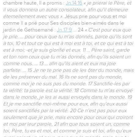
chambre haute, Il a promis :
Jn.14:16
« je prierai le Père, et
il vous donnera un autre consolateur, afin qu’il demeure
éternellement avec vous »
. Jésus prie pour vous et moi
comme Il a prié pour Ses disciples bien-aimés dans le
jardin de Gethsemané :
Jn.17:9
… 24
« C’est pour eux que
je prie. … pour ceux que tu m’as donnés, parce qu’ils sont
à toi, 10 et tout ce qui est à moi est à toi, et ce qui est à toi
est à moi; -et je suis glorifié et eux. 11 … Père saint, garde
et ton nom ceux que tu m’as donnés, afin qu’ils soient un
comme nous. … 13 … afin qu’ils aient et eux ma joie
parfaite. … 15 Je ne te prie pas de les ôter du monde, mais
de les préserver du mal. 16 Ils ne sont pas du monde,
comme moi je ne suis pas du monde. 17 Sanctifie-les par
ta vérité: ta parole est la vérité. 18 Comme tu m’as envoyé
dans le monde, je les ai aussi envoyés dans le monde. 19
Et je me sanctifie moi-même pour eux, afin qu’eux aussi
soient sanctifiés par la vérité. 20 Ce n’est pas pour eux
seulement que je prie, mais encore pour ceux qui croiront
et moi par leur parole, 21 afin que tous soient un, comme
toi, Père, tu es et moi, et comme je suis et toi, afin qu’eux