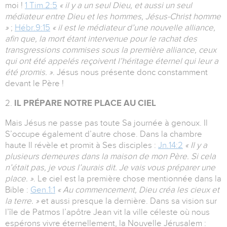
moi !
1 Tim.2:5
« il y a un seul Dieu, et aussi un seul
médiateur entre Dieu et les hommes, Jésus-Christ homme
»
;
Hébr.9:15
« il est le médiateur d’une nouvelle alliance,
afin que, la mort étant intervenue pour le rachat des
transgressions commises sous la première alliance, ceux
qui ont été appelés reçoivent l’héritage éternel qui leur a
été promis. »
. Jésus nous présente donc constamment
devant le Père !
2.
IL PRÉPARE NOTRE PLACE AU CIEL
Mais Jésus ne passe pas toute Sa journée à genoux. Il
S’occupe également d’autre chose. Dans la chambre
haute Il révèle et promit à Ses disciples :
Jn.14:2
« Il y a
plusieurs demeures dans la maison de mon Père. Si cela
n’était pas, je vous l’aurais dit. Je vais vous préparer une
place. »
. Le ciel est la première chose mentionnée dans la
Bible :
Gen.1:1
« Au commencement, Dieu créa les cieux et
la terre. »
et aussi presque la dernière. Dans sa vision sur
l’île de Patmos l’apôtre Jean vit la ville céleste où nous
espérons vivre éternellement, la Nouvelle Jérusalem :