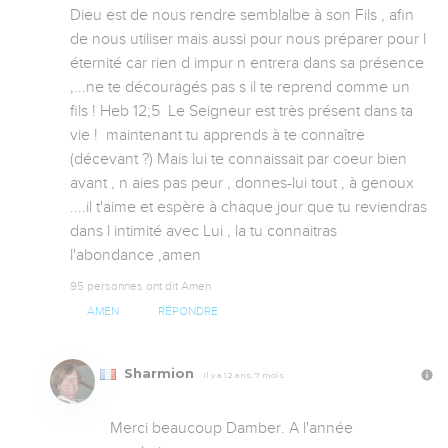
Dieu est de nous rendre semblalbe à son Fils , afin 
de nous utiliser mais aussi pour nous préparer pour l 
éternité car rien d impur n entrera dans sa présence 
,...ne te découragés pas s il te reprend comme un 
fils ! Heb 12;5  Le Seigneur est très présent dans ta 
vie !  maintenant tu apprends à te connaître 
(décevant ?) Mais lui te connaissait par coeur bien 
avant , n aies pas peur , donnes-lui tout , à genoux 
....il t'aime et espère à chaque jour que tu reviendras 
dans l intimité avec Lui , la tu connaitras  
l'abondance ,amen
95 personnes ont dit Amen
AMEN
RÉPONDRE
Sharmion
Il y a 12 ans, 7 mois
Merci beaucoup Damber. A l'année 