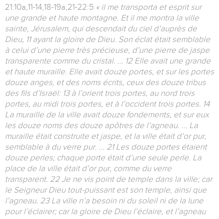
21:10a,11-14,18-19a,21-22:5
« il me transporta et esprit sur
une grande et haute montagne. Et il me montra la ville
sainte, Jérusalem, qui descendait du ciel d’auprès de
Dieu, 11 ayant la gloire de Dieu. Son éclat était semblable
à celui d’une pierre très précieuse, d’une pierre de jaspe
transparente comme du cristal. ... 12 Elle avait une grande
et haute muraille. Elle avait douze portes, et sur les portes
douze anges, et des noms écrits, ceux des douze tribus
des fils d’Israël: 13 à l’orient trois portes, au nord trois
portes, au midi trois portes, et à l’occident trois portes. 14
La muraille de la ville avait douze fondements, et sur eux
les douze noms des douze apôtres de l’agneau. ... La
muraille était construite et jaspe, et la ville était d’or pur,
semblable à du verre pur. ... 21 Les douze portes étaient
douze perles; chaque porte était d’une seule perle. La
place de la ville était d’or pur, comme du verre
transparent. 22 Je ne vis point de temple dans la ville; car
le Seigneur Dieu tout-puissant est son temple, ainsi que
l’agneau. 23 La ville n’a besoin ni du soleil ni de la lune
pour l’éclairer; car la gloire de Dieu l’éclaire, et l’agneau