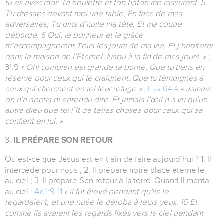
tu es avec moi: Ta houlette et ton bâton me rassurent. 5
Tu dresses devant moi une table, En face de mes
adversaires; Tu oins d’huile ma tête, Et ma coupe
déborde. 6 Oui, le bonheur et la grâce
m’accompagneront Tous les jours de ma vie, Et j’habiterai
dans la maison de l’Eternel Jusqu’à la fin de mes jours. »
;
31:9
« Oh! combien est grande ta bonté, Que tu tiens en
réserve pour ceux qui te craignent, Que tu témoignes à
ceux qui cherchent en toi leur refuge »
;
Esa.64:4
« Jamais
on n’a appris ni entendu dire, Et jamais l’œil n’a vu qu’un
autre dieu que toi Fît de telles choses pour ceux qui se
confient en lui. »
3.
IL PRÉPARE SON RETOUR
Qu’est-ce que Jésus est en train de faire aujourd’hui ? 1. Il
intercède pour nous ; 2. Il prépare notre place éternelle
au ciel ; 3. Il prépare Son retour à la terre. Quand Il monta
au ciel :
Ac.1:9-11
« il fut élevé pendant qu’ils le
regardaient, et une nuée le déroba à leurs yeux. 10 Et
comme ils avaient les regards fixés vers le ciel pendant