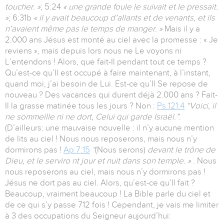
toucher. »
; 5:24
« une grande foule le suivait et le pressait.
»
; 6:31b
« il y avait beaucoup d’allants et de venants, et ils
n’avaient même pas le temps de manger. »
Mais il y a
2.000 ans Jésus est monté au ciel avec la promesse : « Je
reviens », mais depuis lors nous ne Le voyons ni
L’entendons ! Alors, que fait-Il pendant tout ce temps ?
Qu’est-ce qu’Il est occupé à faire maintenant, à l’instant,
quand moi, j’ai besoin de Lui. Est-ce qu’Il Se repose de
nouveau ? Des vacances qui durent déjà 2.000 ans ? Fait-
Il la grasse matinée tous les jours ? Non :
Ps.121:4
“Voici, il
ne sommeille ni ne dort, Celui qui garde Israël.”
.
(D’ailleurs: une mauvaise nouvelle : il n’y aucune mention
de lits au ciel ! Nous nous reposerons, mais nous n’y
dormirons pas !
Ap.7:15
“
(Nous serons)
devant le trône de
Dieu, et le
serviro nt jour et nuit dans son temple. »
. Nous
nous reposerons au ciel, mais nous n’y dormirons pas !
Jésus ne dort pas au ciel. Alors, qu’est-ce qu’Il fait ?
Beaucoup, vraiment beaucoup ! La Bible parle du ciel et
de ce qui s’y passe 712 fois ! Cependant, je vais me limiter
à 3 des occupations du Seigneur aujourd’hui: