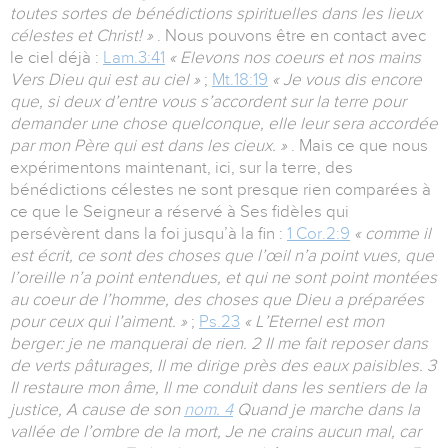
toutes sortes de bénédictions spirituelles dans les lieux
célestes et Christ! »
. Nous pouvons être en contact avec
le ciel déjà :
Lam.3:41
« Elevons nos coeurs et nos mains
Vers Dieu qui est au ciel »
;
Mt.18:19
« Je vous dis encore
que, si deux d’entre vous s’accordent sur la terre pour
demander une chose quelconque, elle leur sera accordée
par mon Père qui est dans les cieux. »
. Mais ce que nous
expérimentons maintenant, ici, sur la terre, des
bénédictions célestes ne sont presque rien comparées à
ce que le Seigneur a réservé à Ses fidèles qui
persévèrent dans la foi jusqu’à la fin :
1 Cor.2:9
« comme il
est écrit, ce sont des choses que l’œil n’a point vues, que
l’oreille n’a point entendues, et qui ne sont point montées
au coeur de l’homme, des choses que Dieu a préparées
pour ceux qui l’aiment. »
;
Ps.23
« L’Eternel est mon
berger: je ne manquerai de rien. 2 Il me fait reposer dans
de verts pâturages, Il me dirige près des eaux paisibles. 3
Il restaure mon âme, Il me conduit dans les sentiers de la
justice, A cause de son
nom. 4
Quand je marche dans la
vallée de l’ombre de la mort, Je ne crains aucun mal, car