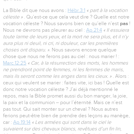
La Bible dit que nous avons :
Hébr.3:1
« part à la vocation
céleste »
. Qu’est-ce que cela veut dire ? Quelle est notre
vocation céleste ? Nous savons bien ce qu’elle n’est
pas
!
Nous ne devrons pas pleurer au ciel :
Ap.21:4
« Il essuiera
toute larme de leurs yeux, et la mort ne sera plus, et il n’y
aura plus ni deuil, ni cri, ni douleur, car les premières
choses ont disparu. »
. Nous savons encore quelque
chose que nous ne ferons pas au ciel : nous marier ! :
Marc.12:25
« Car, à la résurrection des morts, les hommes
ne prendront point de femmes, ni les femmes de maris,
mais ils seront comme les anges dans les cieux. »
. Alors :
ceux qui veulent se marier : faites vite, ici bas ! Quelle est
donc notre vocation céleste ? J’ai déjà mentionné le
repos, mais la Bible promet aussi du bon manger, la joie,
la paix et la communion – pour l’éternité. Mais ce n’est
pas tout. Qui sait monter sur un cheval ? Nous autres
ferions peut-être bien de prendre des leçons au manège,
car :
Ap.19:14
« Les armées qui sont dans le ciel le
suivaient sur des chevaux blancs, revêtues d’un fin lin,