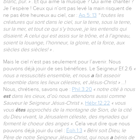
blanc, pur. »
. Et qui aime la musique ? Qui aime chanter ?
Je l’espère ! Ceux qui n’ont pas levé la main risquent de
ne pas être heureux au ciel, car :
Ap.5: 13
“ toutes les
créatures qui sont dans le ciel, sur la terre, sous la terre,
sur la mer, et tout ce qui s’y trouve, je les entendis qui
disaient: A celui qui est assis sur le trône, et à l’agneau,
soient la louange, l’honneur, la gloire, et la force, aux
siècles des siècles! »
.
Mais le ciel n’est pas seulement pour l’avenir. Nous
pouvons déjà jouir de ses bénéfices. Le Seigneur Ef.2:6
«
nous a ressuscités ensemble, et nous
a
fait asseoir
ensemble dans les lieux célestes, et Jésus-Christ »
...!
Nous, chrétiens, savons que :
Phil.3:20
« notre cité à nous
est
dans les cieux, d’où nous attendons aussi comme
Sauveur le Seigneur Jésus-Christ ».
Hébr.12:22
« vous
vous
êtes
approchés de la montagne de Sion, de la cité
du Dieu vivant, la Jérusalem céleste, des myriades qui
forment le choeur des anges »
. Cela veut dire que nous
pouvons déjà jouir du ciel :
Éph.1:3
« Béni soit Dieu, le
Père de notre Seigneur Jésus-Christ, qui nous
a
bénis de