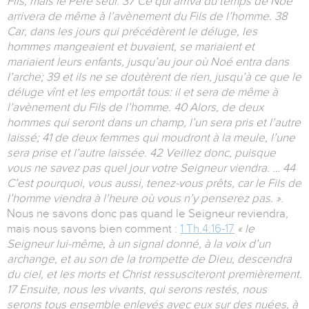
Fils, mais le Père seul. 37 Ce qui arriva du temps de Noé
arrivera de même à l’avènement du Fils de l’homme. 38
Car, dans les jours qui précédèrent le déluge, les
hommes mangeaient et buvaient, se mariaient et
mariaient leurs enfants, jusqu’au jour où Noé entra dans
l’arche; 39 et ils ne se doutèrent de rien, jusqu’à ce que le
déluge vînt et les emportât tous: il et sera de même à
l’avènement du Fils de l’homme. 40 Alors, de deux
hommes qui seront dans un champ, l’un sera pris et l’autre
laissé; 41 de deux femmes qui moudront à la meule, l’une
sera prise et l’autre laissée. 42 Veillez donc, puisque
vous ne savez pas quel jour votre Seigneur viendra. … 44
C’est pourquoi, vous aussi, tenez-vous prêts, car le Fils de
l’homme viendra à l’heure où vous n’y penserez pas. »
.
Nous ne savons donc pas quand le Seigneur reviendra,
mais nous savons bien comment :
1 Th.4:16-17
« le
Seigneur lui-même, à un signal donné, à la voix d’un
archange, et au son de la trompette de Dieu, descendra
du ciel, et les morts et Christ ressusciteront premièrement.
17 Ensuite, nous les vivants, qui serons restés, nous
serons tous ensemble enlevés avec eux sur des nuées, à