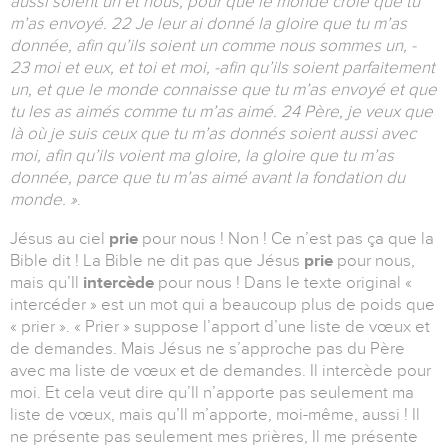
aussi soient un et nous, pour que le monde croie que tu
m’as envoyé. 22 Je leur ai donné la gloire que tu m’as
donnée, afin qu’ils soient un comme nous sommes un, -
23 moi et eux, et toi et moi, -afin qu’ils soient parfaitement
un, et que le monde connaisse que tu m’as envoyé et que
tu les as aimés comme tu m’as aimé. 24 Père, je veux que
là où je suis ceux que tu m’as donnés soient aussi avec
moi, afin qu’ils voient ma gloire, la gloire que tu m’as
donnée, parce que tu m’as aimé avant la fondation du
monde. »
.
Jésus au ciel
prie
pour nous ! Non ! Ce n’est pas ça que la
Bible dit ! La Bible ne dit pas que Jésus
prie
pour nous,
mais qu’Il
intercède
pour nous ! Dans le texte original «
intercéder » est un mot qui a beaucoup plus de poids que
« prier ». « Prier » suppose l’apport d’une liste de vœux et
de demandes. Mais Jésus ne s’approche pas du Père
avec ma liste de vœux et de demandes. Il intercède pour
moi. Et cela veut dire qu’Il n’apporte pas seulement ma
liste de vœux, mais qu’Il m’apporte, moi-même, aussi ! Il
ne présente pas seulement mes prières, Il me présente