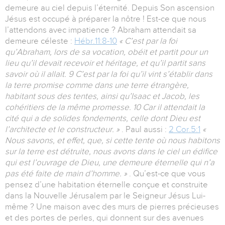
demeure au ciel depuis l’éternité. Depuis Son ascension
Jésus est occupé à préparer la nôtre ! Est-ce que nous
l’attendons avec impatience ? Abraham attendait sa
demeure céleste :
Hébr.11:8-10
« C’est par la foi
qu’Abraham, lors de sa vocation, obéit et partit pour un
lieu qu’il devait recevoir et héritage, et qu’il partit sans
savoir où il allait. 9 C’est par la foi qu’il vint s’établir dans
la terre promise comme dans une terre étrangère,
habitant sous des tentes, ainsi qu’Isaac et Jacob, les
cohéritiers de la même promesse. 10 Car il attendait la
cité qui a de solides fondements, celle dont Dieu est
l’architecte et le constructeur. »
. Paul aussi :
2 Cor.5:1
«
Nous savons, et effet, que, si cette tente où nous habitons
sur la terre est détruite, nous avons dans le ciel un édifice
qui est l’ouvrage de Dieu, une demeure éternelle qui n’a
pas été faite de main d’homme. »
. Qu’est-ce que vous
pensez d’une habitation éternelle conçue et construite
dans la Nouvelle Jérusalem par le Seigneur Jésus Lui-
même ? Une maison avec des murs de pierres précieuses
et des portes de perles, qui donnent sur des avenues