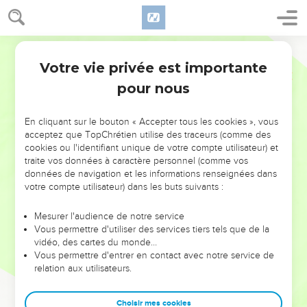
Votre vie privée est importante
pour nous
NE MANQUEZ PAS L’ÉVÉNEMENT
En cliquant sur le bouton « Accepter tous les cookies », vous
DE L’ANNÉE !
acceptez que TopChrétien utilise des traceurs (comme des
cookies ou l'identifiant unique de votre compte utilisateur) et
ET SI LEURS ERREURS POUVAIENT VOUS ÉVITER LES
traite vos données à caractère personnel (comme vos
VOTRES ?
données de navigation et les informations renseignées dans
votre compte utilisateur) dans les buts suivants :
On admire souvent les leaders pour leurs réussites, leur impact,
leur foi ou leur vision. Mais on voit moins les doutes, les erreurs
Mesurer l'audience de notre service
Vous permettre d'utiliser des services tiers tels que de la
et les saisons difficiles qu'ils ont traversés, alors même que ce
vidéo, des cartes du monde…
sont elles qui les ont façonnés.
Vous permettre d'entrer en contact avec notre service de
relation aux utilisateurs.
Dans cette conférence, leaders, entrepreneurs, et responsables
reviennent sur les erreurs marquantes de leur parcours et les
clés pour avancer avec plus de sagesse afin que leurs erreurs
Choisir mes cookies