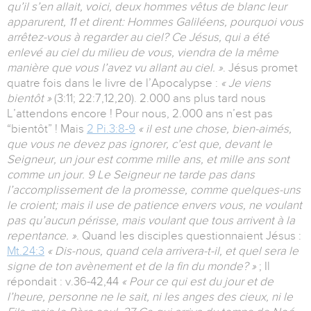
qu’il s’en allait, voici, deux hommes vêtus de blanc leur
apparurent, 11 et dirent: Hommes Galiléens, pourquoi vous
arrêtez-vous à regarder au ciel? Ce Jésus, qui a été
enlevé au ciel du milieu de vous, viendra de la même
manière que vous l’avez vu allant au ciel. »
. Jésus promet
quatre fois dans le livre de l’Apocalypse :
« Je viens
bientôt »
(3:11; 22:7,12,20). 2.000 ans plus tard nous
L’attendons encore ! Pour nous, 2.000 ans n’est pas
“bientôt” ! Mais
2 Pi.3:8-9
« il est une chose, bien-aimés,
que vous ne devez pas ignorer, c’est que, devant le
Seigneur, un jour est comme mille ans, et mille ans sont
comme un jour. 9 Le Seigneur ne tarde pas dans
l’accomplissement de la promesse, comme quelques-uns
le croient; mais il use de patience envers vous, ne voulant
pas qu’aucun périsse, mais voulant que tous arrivent à la
repentance. »
. Quand les disciples questionnaient Jésus :
Mt.24:3
« Dis-nous, quand cela arrivera-t-il, et quel sera le
signe de ton avènement et de la fin du monde? »
; Il
répondait : v.36-42,44
« Pour ce qui est du jour et de
l’heure, personne ne le sait, ni les anges des cieux, ni le