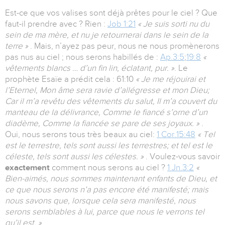
Est-ce que vos valises sont déjà prêtes pour le ciel ? Que
faut-il prendre avec ? Rien :
Job 1:21
« Je suis sorti nu du
sein de ma mère, et nu je retournerai dans le sein de la
terre »
. Mais, n’ayez pas peur, nous ne nous promènerons
pas nus au ciel ; nous serons habillés de :
Ap.3:5
;
19:8
«
vêtements blancs … d’un fin lin, éclatant, pur. »
. Le
prophète Esaïe a prédit cela : 61:10
« Je me réjouirai et
l’Eternel, Mon âme sera ravie d’allégresse et mon Dieu;
Car il m’a revêtu des vêtements du salut, Il m’a couvert du
manteau de la délivrance, Comme le fiancé s’orne d’un
diadème, Comme la fiancée se pare de ses joyaux. »
.
Oui, nous serons tous très beaux au ciel:
1 Cor.15:48
«
Tel
est le terrestre, tels sont aussi les terrestres; et tel est le
céleste, tels sont aussi les célestes. »
. Voulez-vous savoir
exactement
comment nous serons au ciel ?
1 Jn.3:2
«
Bien-aimés, nous sommes maintenant enfants de Dieu, et
ce que nous serons n’a pas encore été manifesté; mais
nous savons que, lorsque cela sera manifesté, nous
serons semblables à lui, parce que nous le verrons tel
qu’il est. »
.