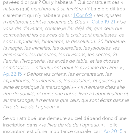
pavées d’or pur ? Qui y habitera ? Qui constituent ces
«
nations
(qui)
marcheront à sa lumière »
? La Bible dit très
clairement qui n’y habitera pas :
1 Cor.6:9
« les injustes
n’hériteront point le royaume de Dieu »
;
Gal.5:19-21
« (Je
vous dis d’avance, comme je l’ai déjà dit, que ceux qui
commettent)
les oeuvres de la chair sont manifestes, ce
sont l’impudicité, l’impureté, la dissolution, 20 l’idolâtrie,
la magie, les inimitiés, les querelles, les jalousies, les
animosités, les disputes, les divisions, les sectes, 21
l’envie, l’ivrognerie, les excès de table, et les choses
semblables. … n’hériteront point le royaume de Dieu. »
;
Ap.22:15
« Dehors les chiens, les enchanteurs, les
impudiques, les meurtriers, les idolâtres, et quiconque
aime et pratique le mensonge! »
-
« Il n’entrera chez elle
rien de souillé, ni personne qui se livre à l’abomination et
au mensonge; il n’entrera que ceux qui sont écrits dans le
livre de vie de l’agneau. »
.
Se voir attribué une demeure au ciel dépend donc d’une
inscription dans
« le livre de vie de l’agneau. »
. Telle
inscription est d’une importance cruciale, car :
Ap.20:15
«