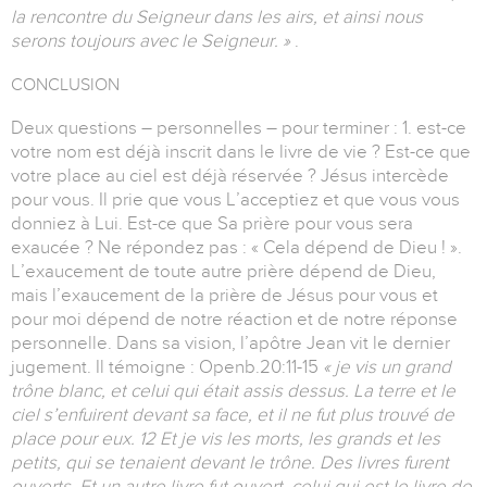
la rencontre du Seigneur dans les airs, et ainsi nous
serons toujours avec le Seigneur. »
.
CONCLUSION
Deux questions – personnelles – pour terminer : 1. est-ce
votre nom est déjà inscrit dans le livre de vie ? Est-ce que
votre place au ciel est déjà réservée ? Jésus intercède
pour vous. Il prie que vous L’acceptiez et que vous vous
donniez à Lui. Est-ce que Sa prière pour vous sera
exaucée ? Ne répondez pas : « Cela dépend de Dieu ! ».
L’exaucement de toute autre prière dépend de Dieu,
mais l’exaucement de la prière de Jésus pour vous et
pour moi dépend de notre réaction et de notre réponse
personnelle. Dans sa vision, l’apôtre Jean vit le dernier
jugement. Il témoigne : Openb.20:11-15
« je vis un grand
trône blanc, et celui qui était assis dessus. La terre et le
ciel s’enfuirent devant sa face, et il ne fut plus trouvé de
place pour eux. 12 Et je vis les morts, les grands et les
petits, qui se tenaient devant le trône. Des livres furent
ouverts. Et un autre livre fut ouvert, celui qui est le livre de