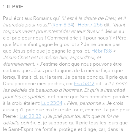
1.
IL PRIE
Paul écrit aux Romains qu’
“il est à la droite de Dieu, et il
intercède pour nous!”
(
Rom.8:34
) ;
Hebr.7:25b
dit:
“étant
toujours vivant pour intercéder et leur faveur.”
. Jésus au
ciel prie pour nous ! Comment prie-t-Il pour nous ? « Père,
que Mon enfant gagne le gros lot » ? Je ne pense pas
que Jésus prie que je gagne le gros lot.
Hébr.13:8
«
Jésus-Christ est le même hier, aujourd’hui, et
éternellement. »
J’estime donc que nous pouvons être
certains que Jésus prie toujours de la même façon que
lorsqu’Il était ici, sur la terre. Je pense donc qu’Il prie que
Dieu pardonne mes péchés, car
Esa.53:12
dit :
« il a porté
les péchés de beaucoup d’hommes, Et qu’il a intercédé
pour les coupables. »
et parce que Ses premières paroles
à la croix étaient:
Luc 23:34
« Père, pardonne »
. Je crois
aussi qu’Il prie que ma foi reste forte, comme Il a prié pour
Pierre :
Luc 22:32
« j’ai prié pour toi, afin que ta foi ne
défaille point »
. Et je suppose qu’Il prie tous les jours que
le Saint-Esprit me fortifie, protège et dirige, car, dans la