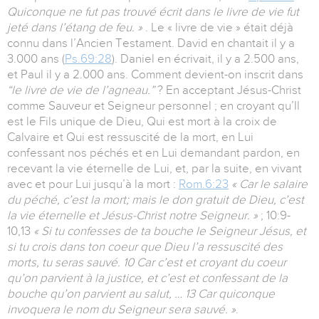
Quiconque ne fut pas trouvé écrit dans le livre de vie fut
jeté dans l’étang de feu. »
. Le « livre de vie » était déjà
connu dans l’Ancien Testament. David en chantait il y a
3.000 ans (
Ps.69:28
). Daniel en écrivait, il y a 2.500 ans,
et Paul il y a 2.000 ans. Comment devient-on inscrit dans
“le livre de vie de l’agneau.”
? En acceptant Jésus-Christ
comme Sauveur et Seigneur personnel ; en croyant qu’Il
est le Fils unique de Dieu, Qui est mort à la croix de
Calvaire et Qui est ressuscité de la mort, en Lui
confessant nos péchés et en Lui demandant pardon, en
recevant la vie éternelle de Lui, et, par la suite, en vivant
avec et pour Lui jusqu’à la mort :
Rom.6:23
« Car le salaire
du péché, c’est la mort; mais le don gratuit de Dieu, c’est
la vie éternelle et Jésus-Christ notre Seigneur. »
; 10:9-
10,13
« Si tu confesses de ta bouche le Seigneur Jésus, et
si tu crois dans ton coeur que Dieu l’a ressuscité des
morts, tu seras sauvé. 10 Car c’est et croyant du coeur
qu’on parvient à la justice, et c’est et confessant de la
bouche qu’on parvient au salut, … 13 Car quiconque
invoquera le nom du Seigneur sera sauvé. »
.