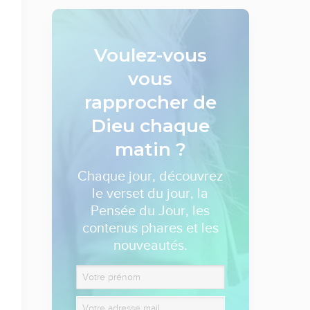
Voulez-vous
vous
rapprocher de
Dieu
chaque
matin ?
Chaque jour, découvrez
le verset du jour, la
Pensée du Jour, les
contenus phares et les
nouveautés.