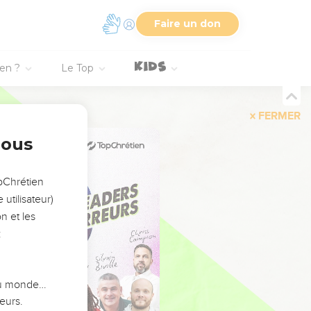
Faire un don
ien ?
Le Top
FERMER
nous
opChrétien
utilisateur)
n et les
:
 du monde…
eurs.