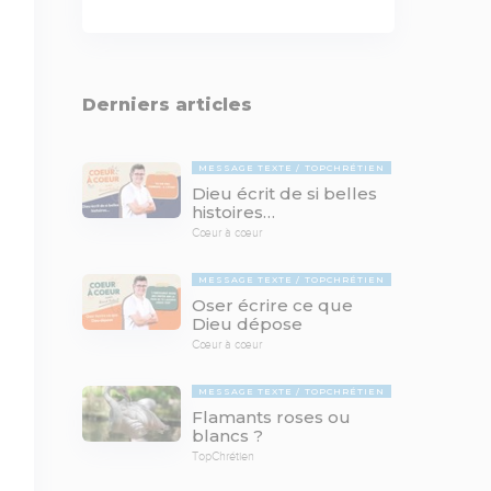
Derniers articles
MESSAGE TEXTE
TOPCHRÉTIEN
Dieu écrit de si belles
histoires…
Cœur à cœur
MESSAGE TEXTE
TOPCHRÉTIEN
Oser écrire ce que
Dieu dépose
Cœur à cœur
MESSAGE TEXTE
TOPCHRÉTIEN
Flamants roses ou
blancs ?
TopChrétien