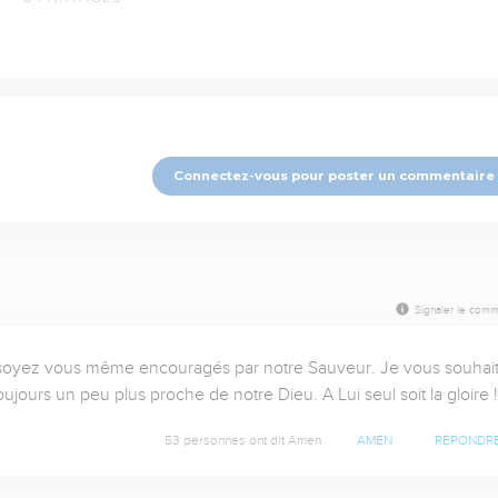
Connectez-vous pour poster un commentaire
Signaler le comm
 soyez vous même encouragés par notre Sauveur. Je vous souhait
ours un peu plus proche de notre Dieu. A Lui seul soit la gloire ! 
53 personnes ont dit Amen
AMEN
RÉPONDR