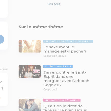
Voir tout
Sur le même thème
MESSAGE TEXTE
LA QUESTION TABOUE
Le sexe avant le
mariage est-il péché ?
La question taboue
VIDÉO
COUPÉ EN 4
entaire
J'ai rencontré le Saint-
29:46
Esprit dans une
morgue ! avec Deborah
e 
Gagnieux
:)
Coupé en 4
E
MESSAGE TEXTE
COUPLE
Qu’a-t-on le droit de
faire sur le plan sexuel