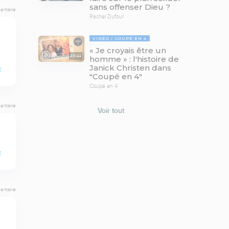
sans offenser Dieu ?
entaire
Rachel Dufour
VIDÉO
COUPÉ EN 4
« Je croyais être un
49:44
homme » : l'histoire de
Janick Christen dans
E
"Coupé en 4"
Coupé en 4
entaire
Voir tout
E
entaire