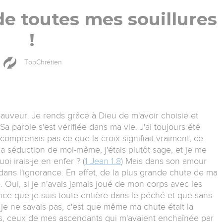
de toutes mes souillures
!
TopChrétien
auveur. Je rends grâce à Dieu de m'avoir choisie et
Sa parole s'est vérifiée dans ma vie. J'ai toujours été
comprenais pas ce que la croix signifiait vraiment, ce
ns la séduction de moi-même, j'étais plutôt sage, et je me
uoi irais-je en enfer ? (
1 Jean 1.8
) Mais dans son amour
dans l'ignorance. En effet, de la plus grande chute de ma
le. Oui, si je n'avais jamais joué de mon corps avec les
nce que je suis toute entière dans le péché et que sans
e je ne savais pas, c'est que même ma chute était la
, ceux de mes ascendants qui m'avaient enchaînée par