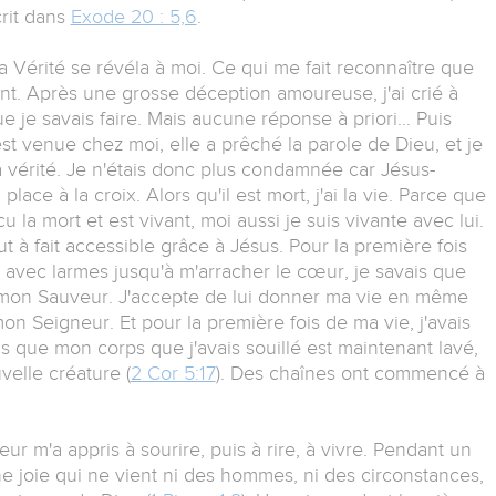
crit dans
Exode 20 : 5,6
.
a Vérité se révéla à moi. Ce qui me fait reconnaître que
nt. Après une grosse déception amoureuse, j'ai crié à
ue je savais faire. Mais aucune réponse à priori… Puis
st venue chez moi, elle a prêché la parole de Dieu, et je
a vérité. Je n'étais donc plus condamnée car Jésus-
a place à la croix. Alors qu'il est mort, j'ai la vie. Parce que
 la mort et est vivant, moi aussi je suis vivante avec lui.
out à fait accessible grâce à Jésus. Pour la première fois
 avec larmes jusqu'à m'arracher le cœur, je savais que
u mon Sauveur. J'accepte de lui donner ma vie en même
mon Seigneur. Et pour la première fois de ma vie, j'avais
s que mon corps que j'avais souillé est maintenant lavé,
velle créature (
2 Cor 5:17
). Des chaînes ont commencé à
ur m'a appris à sourire, puis à rire, à vivre. Pendant un
ne joie qui ne vient ni des hommes, ni des circonstances,