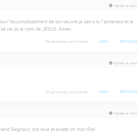
Signaler le comm
pour l'accomplissement de ton œuvre je sais k tu l’achèvera et la 
ir sa vie ds le nom de JÉSUS. Amen
59 personnes ont dit Amen
AMEN
RÉPONDR
Signaler le comm
67 personnes ont dit Amen
AMEN
RÉPONDR
Signaler le comm
and Seigneur, soit loué et exalté oh mon Roi!