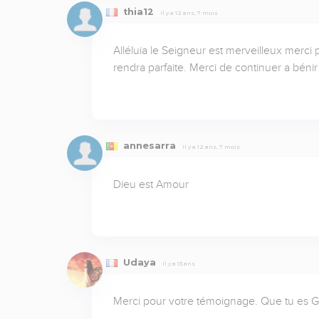
thia12
Il y a 12 ans, 7 mois
Alléluia le Seigneur est merveilleux merci 
rendra parfaite. Merci de continuer a bén
annesarra
Il y a 12 ans, 7 mois
Dieu est Amour
Udaya
Il y a 13 ans
Merci pour votre témoignage. Que tu es Gr