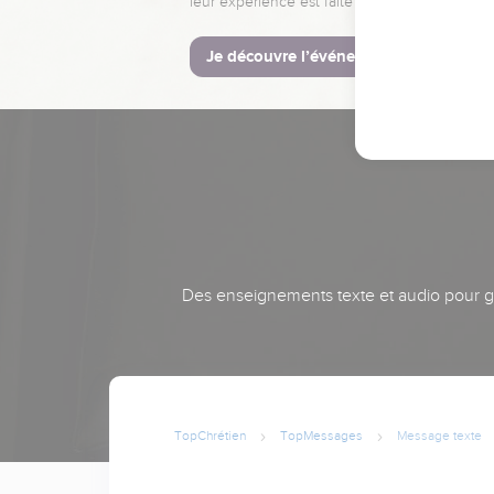
leur expérience est faite pour vous.
Je découvre l’événement
Des enseignements texte et audio pour gra
TopChrétien
TopMessages
Message texte