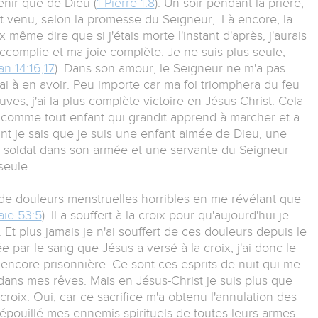
enir que de Dieu (
1 Pierre 1:8
). Un soir pendant la prière,
est venu, selon la promesse du Seigneur,. Là encore, la
 même dire que si j'étais morte l'instant d'après, j'aurais
 accomplie et ma joie complète. Je ne suis plus seule,
an 14:16,17
). Dans son amour, le Seigneur ne m'a pas
i à en avoir. Peu importe car ma foi triomphera du feu
ves, j'ai la plus complète victoire en Jésus-Christ. Cela
té, comme tout enfant qui grandit apprend à marcher et a
ant je sais que je suis une enfant aimée de Dieu, une
 soldat dans son armée et une servante du Seigneur
seule.
 de douleurs menstruelles horribles en me révélant que
aïe 53:5
). Il a souffert à la croix pour qu'aujourd'hui je
t. Et plus jamais je n'ai souffert de ces douleurs depuis le
ée par le sang que Jésus a versé à la croix, j'ai donc le
t encore prisonnière. Ce sont ces esprits de nuit qui me
 dans mes rêves. Mais en Jésus-Christ je suis plus que
 croix. Oui, car ce sacrifice m'a obtenu l'annulation des
pouillé mes ennemis spirituels de toutes leurs armes