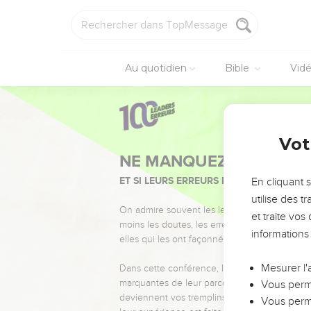
Au quotidien
Bible
Vid
Vot
NE MANQUEZ PAS L’ÉVÉ
ET SI LEURS ERREURS POUVAIENT VOUS 
En cliquant 
utilise des 
On admire souvent les leaders pour leurs réussi
et traite vo
moins les doutes, les erreurs et les saisons di
informations
elles qui les ont façonnés.
Mesurer l'
Dans cette conférence, leaders, entrepreneur
marquantes de leur parcours et les clés pour
Vous perme
deviennent vos tremplins. Que vous guidiez 
Vous perme