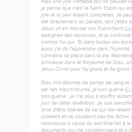
mais une joie ineffable qui ne pouvait v
je pense que c'est le Saint- Esprit qui 
joie et la paix étaient complètes. Je peux
été directement au paradis, tant j'étais
Jésus vit en moi par son Esprit-Saint (
Je
épargnée des épreuves, et je continuera
comme l'or pur. Et dans toutes ces épreu
aussi, j'ai dû l'apprendre dans l'humili
connaître sa place dans la vie. Mainten
princesse dans le Royaume de Dieu, un
Jésus Christ pour Sa gloire et Sa gloire 
Dieu m'a délivrée de pertes de sang et
par ses meurtrissures, je suis guérie (
Es
sois guérie : je n'ai plus à souffrir autan
jour de cette révélation. Je suis sanctifi
droit d'être libérée de ce qui me retien
violaient et ne voulaient pas me lâcher
victorieuse à cause du sacrifice fait à la
documents qui me condamnaient et a dé