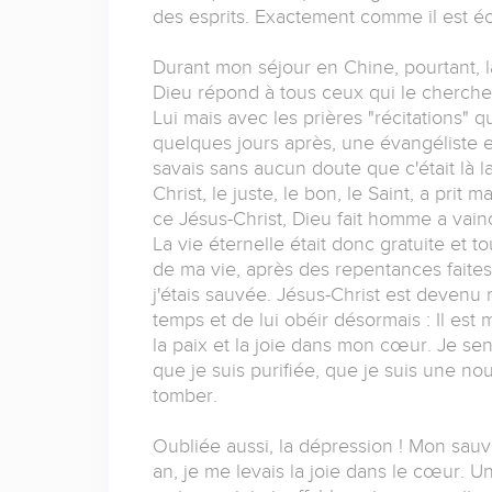
des esprits. Exactement comme il est é
Durant mon séjour en Chine, pourtant, l
Dieu répond à tous ceux qui le cherche
Lui mais avec les prières "récitations" q
quelques jours après, une évangéliste e
savais sans aucun doute que c'était là l
Christ, le juste, le bon, le Saint, a prit m
ce Jésus-Christ, Dieu fait homme a vaincu
La vie éternelle était donc gratuite et t
de ma vie, après des repentances faites
j'étais sauvée. Jésus-Christ est deven
temps et de lui obéir désormais : Il est 
la paix et la joie dans mon cœur. Je sen
que je suis purifiée, que je suis une nou
tomber.
Oubliée aussi, la dépression ! Mon sauve
an, je me levais la joie dans le cœur. U