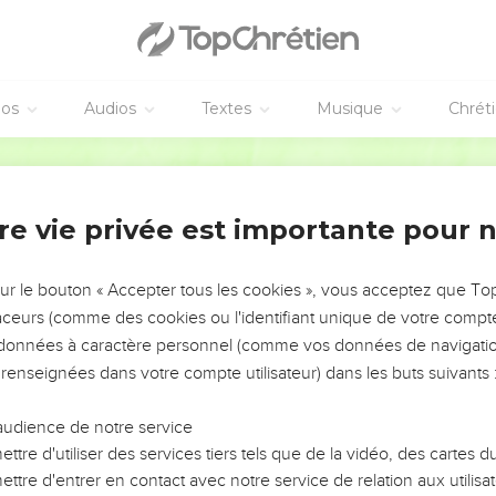
éos
Audios
Textes
Musique
Chrét
re vie privée est importante pour 
NEMENT DE L’ANNÉE !
ÉVITER LES VOTRES ?
sur le bouton « Accepter tous les cookies », vous acceptez que T
traceurs (comme des cookies ou l'identifiant unique de votre compte 
tes, leur impact, leur foi ou leur vision. Mais on voit
s données à caractère personnel (comme vos données de navigatio
fficiles qu'ils ont traversés, alors même que ce sont
 renseignées dans votre compte utilisateur) dans les buts suivants 
audience de notre service
s, et responsables reviennent sur les erreurs
 avancer avec plus de sagesse afin que leurs erreurs
ttre d'utiliser des services tiers tels que de la vidéo, des cartes
un ministère, une équipe, un groupe ou une famille,
ttre d'entrer en contact avec notre service de relation aux utilisat