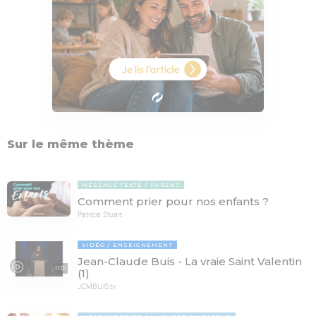
Sur le même thème
MESSAGE TEXTE
PARENT
Comment prier pour nos enfants ?
Patricia Stuart
VIDÉO
ENSEIGNEMENT
Jean-Claude Buis - La vraie Saint Valentin
11:01
(1)
JCMBUIS.tv