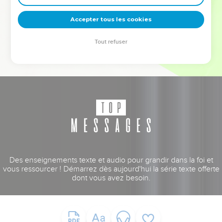
deviennent vos tremplins. Que vous guidiez un ministère, une
équipe, un groupe ou une famille, leur expérience est faite
Accepter tous les cookies
pour vous.
Tout refuser
Je découvre l’événement
Des enseignements texte et audio pour grandir dans la foi et
vous ressourcer ! Démarrez dès aujourd'hui la série texte offerte
dont vous avez besoin.