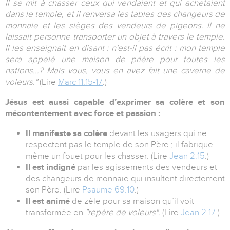
Il se mit à chasser ceux qui vendaient et qui achetaient
dans le temple, et il renversa les tables des changeurs de
monnaie et les sièges des vendeurs de pigeons.
Il ne
laissait personne transporter un objet à travers le temple
.
Il les enseignait en disant : n'est-il pas écrit : mon temple
sera appelé une maison de prière pour toutes les
nations...? Mais vous, vous en avez fait une caverne de
voleurs."
(Lire
Marc 11.15-17
.)
Jésus est aussi capable d’exprimer sa colère et son
mécontentement avec force et passion :
Il
manifeste sa colère
devant les usagers qui ne
respectent pas le temple de son Père ; il fabrique
même un fouet pour les chasser. (Lire
Jean 2.15
.)
Il est indigné
par les agissements des vendeurs et
des changeurs de monnaie qui insultent directement
son Père. (Lire
Psaume 69.10
.)
Il est animé
de zèle pour sa maison qu’il voit
transformée en
"repère de voleurs".
(Lire
Jean 2.17
.)