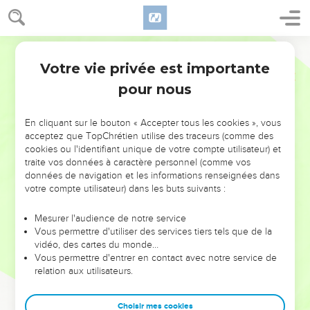
Votre vie privée est importante
pour nous
NE MANQUEZ PAS L’ÉVÉNEMENT
En cliquant sur le bouton « Accepter tous les cookies », vous
DE L’ANNÉE !
acceptez que TopChrétien utilise des traceurs (comme des
cookies ou l'identifiant unique de votre compte utilisateur) et
ET SI LEURS ERREURS POUVAIENT VOUS ÉVITER LES
traite vos données à caractère personnel (comme vos
VOTRES ?
données de navigation et les informations renseignées dans
votre compte utilisateur) dans les buts suivants :
On admire souvent les leaders pour leurs réussites, leur impact,
leur foi ou leur vision. Mais on voit moins les doutes, les erreurs
Mesurer l'audience de notre service
Vous permettre d'utiliser des services tiers tels que de la
et les saisons difficiles qu'ils ont traversés, alors même que ce
vidéo, des cartes du monde…
sont elles qui les ont façonnés.
Vous permettre d'entrer en contact avec notre service de
relation aux utilisateurs.
Dans cette conférence, leaders, entrepreneurs, et responsables
reviennent sur les erreurs marquantes de leur parcours et les
clés pour avancer avec plus de sagesse afin que leurs erreurs
Choisir mes cookies