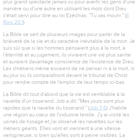
plus grand spectacle jamais vu pour avertir les gens d'une
manière ou d'une autre en utilisant les mots dont Dieu
s'était servi pour dire au roi Ezéchias: "Tu vas mourir." (
II
Rois 20.1
)
La Bible se sert de plusieurs images pour parler de la
brièveté de la vie et du caractère inévitable de la mort. Je
suis sûr que si les hommes pensaient plus à la mort, à
l'éternité et au jugement, ils vivraient une vie plus sainte
et auraient davantage conscience de l'existence de Dieu.
Les chrétiens même essaient de ne penser ni à la mort, ni
au jour où ils comparaîtront devant le tribunal de Christ
pour rendre compte de l'emploi de leur temps ici-bas.
La Bible dit tout d'abord que la vie est semblable à la
navette d'un tisserand. Job a dit: "Mes jours sont plus
rapides que la navette du tisserand." (
Job 7.6
) J'habite
une région au cœur de l'industrie textile. J'y ai visité les
usines de tissage et j'ai observé les navettes sur les
métiers géants. Elles vont et viennent à une vitesse
vertigineuse, si bien qu'elles sont à peine visibles. La