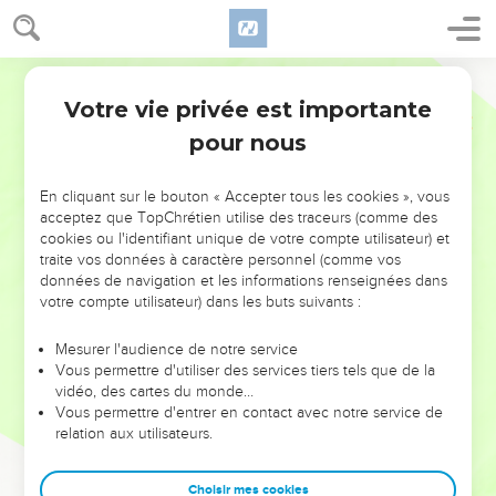
Votre vie privée est importante
pour nous
NE MANQUEZ PAS L’ÉVÉNEMENT
En cliquant sur le bouton « Accepter tous les cookies », vous
DE L’ANNÉE !
acceptez que TopChrétien utilise des traceurs (comme des
cookies ou l'identifiant unique de votre compte utilisateur) et
ET SI LEURS ERREURS POUVAIENT VOUS ÉVITER LES
traite vos données à caractère personnel (comme vos
VOTRES ?
données de navigation et les informations renseignées dans
votre compte utilisateur) dans les buts suivants :
On admire souvent les leaders pour leurs réussites, leur impact,
leur foi ou leur vision. Mais on voit moins les doutes, les erreurs
Mesurer l'audience de notre service
Vous permettre d'utiliser des services tiers tels que de la
et les saisons difficiles qu'ils ont traversés, alors même que ce
vidéo, des cartes du monde…
sont elles qui les ont façonnés.
Vous permettre d'entrer en contact avec notre service de
relation aux utilisateurs.
Dans cette conférence, leaders, entrepreneurs, et responsables
reviennent sur les erreurs marquantes de leur parcours et les
clés pour avancer avec plus de sagesse afin que leurs erreurs
Choisir mes cookies