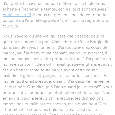
d'or portant chacune une part d'éternité. La Bible nous
exhorte à "racheter le temps, car les jours sont mauvais."
Ephésiens 5.16
. Si nous ne profitons pas de cette petite
parcelle de l'éternité appelée "vie", nous le regretterons
toujours.
Nous n'avons qu'une vie, qui sera vite passée; seul ce
que nous aurons fait pour Christ durera. César Borgia dit
dans ses derniers moments: "J'ai tout prévu au cours de
ma vie, sauf la mort, et maintenant, malheureusement, il
me faut mourir sans y être préparé du tout." J'ai parlé à un
homme sur son lit de mort. Il avait quatre-vingt ans et avait
été en bonne santé toute sa vie avant cette courte
maladie. Il gémissait, geignait et se tordait sur son lit. Par
moments, il criait presque, disant: "J'ai gaspillé ma vie, je
l'ai dissipée. Que dirai-je à Dieu quand je Le verrai?" Nous
perdons et vilipendons en effet tellement de temps. Nous
en avons pour la télévision, la lecture, les distractions
mondaines et mille autres choses, mais point pour Dieu.
Et pourtant, un des vrais buts de la vie, c'est de se