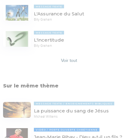
MESSAGE TEXTE
L'Assurance du Salut
Billy Graham
MESSAGE TEXTE
L'incertitude
Billy Graham
Voir tout
Sur le même thème
MESSAGE TEXTE
ENSEIGNEMENTS BIBLIQUES
La puissance du sang de Jésus
Michaël Williams
VIDÉO
PORTE OUVERTE CHRÉTIENNE
Jean-Marie Ribay - Dieu a-t-il un fils ?