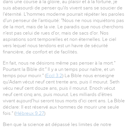
dans une course à la gloire, au plaisir et à la fortune, je
suis abasourdi de penser qu'ils vivent sans se soucier de
l'éternité. L'hommes moderne pourrait répéter les paroles
d'un penseur de l'antiquité: "Nous ne nous inquiétons pas
de la mort, mais de la vie. Le paradis que nous cherchons
n'est pas celui de rues d'or, mais de sacs d'or. Nos
aspirations sont temporelles et non éternelles. Le ciel
vers lequel nous tendons est un havre de sécurité
financière, de confort et de facilités.
En fait, nous ne désirons même pas penser à la mort."
Pourtant la Bible dit:" Il y a un temps pour naître, et un
temps pour mourir." (
Eccl 3.2
) La Bible nous enseigne
qu'Adam vécut neuf cent trente ans, puis il mourut. Seth
vécu neuf cent douze ans, puis il mourut. Enoch vécut
neuf cent cinq ans, puis mourut. Les milliards d'êtres
vivant aujourd'hui seront tous morts d'ici cent ans. La Bible
déclare: Il est réservé aux hommes de mourir une seule
fois." (
Hébreux 9.27
)
Bien que la science ait dépassé les limites de notre