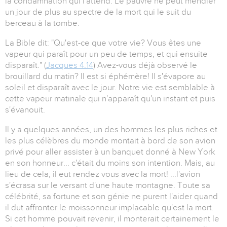
la condamnation qui l'attend. Le pauvre ne peut mendier
un jour de plus au spectre de la mort qui le suit du
berceau à la tombe.
La Bible dit: "Qu'est-ce que votre vie? Vous êtes une
vapeur qui paraît pour un peu de temps, et qui ensuite
disparaît." (
Jacques 4.14
) Avez-vous déjà observé le
brouillard du matin? Il est si éphémère! Il s'évapore au
soleil et disparaît avec le jour. Notre vie est semblable à
cette vapeur matinale qui n'apparaît qu'un instant et puis
s'évanouit.
Il y a quelques années, un des hommes les plus riches et
les plus célèbres du monde montait à bord de son avion
privé pour aller assister à un banquet donné à New York
en son honneur... c'était du moins son intention. Mais, au
lieu de cela, il eut rendez vous avec la mort! ...l'avion
s'écrasa sur le versant d'une haute montagne. Toute sa
célébrité, sa fortune et son génie ne purent l'aider quand
il dut affronter le moissonneur implacable qu'est la mort.
Si cet homme pouvait revenir, il monterait certainement le