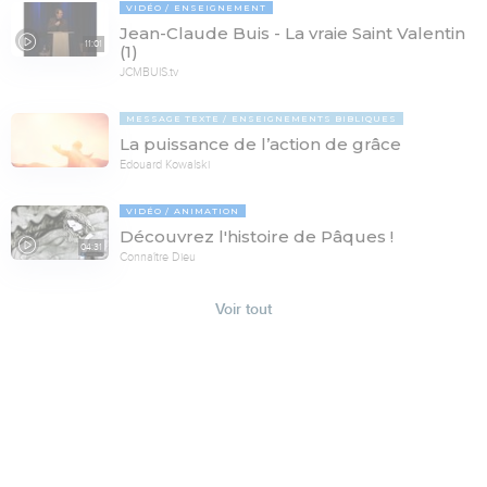
VIDÉO
ENSEIGNEMENT
Jean-Claude Buis - La vraie Saint Valentin
11:01
(1)
JCMBUIS.tv
MESSAGE TEXTE
ENSEIGNEMENTS BIBLIQUES
La puissance de l’action de grâce
Edouard Kowalski
VIDÉO
ANIMATION
Découvrez l'histoire de Pâques !
04:31
Connaître Dieu
Voir tout