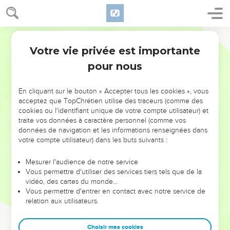
Votre vie privée est importante
pour nous
NE MANQUEZ PAS L’ÉVÉNEMENT
En cliquant sur le bouton « Accepter tous les cookies », vous
DE L’ANNÉE !
acceptez que TopChrétien utilise des traceurs (comme des
cookies ou l'identifiant unique de votre compte utilisateur) et
ET SI LEURS ERREURS POUVAIENT VOUS ÉVITER LES
traite vos données à caractère personnel (comme vos
VOTRES ?
données de navigation et les informations renseignées dans
votre compte utilisateur) dans les buts suivants :
On admire souvent les leaders pour leurs réussites, leur impact,
leur foi ou leur vision. Mais on voit moins les doutes, les erreurs
Mesurer l'audience de notre service
Vous permettre d'utiliser des services tiers tels que de la
et les saisons difficiles qu'ils ont traversés, alors même que ce
vidéo, des cartes du monde…
sont elles qui les ont façonnés.
Vous permettre d'entrer en contact avec notre service de
relation aux utilisateurs.
Dans cette conférence, leaders, entrepreneurs, et responsables
reviennent sur les erreurs marquantes de leur parcours et les
clés pour avancer avec plus de sagesse afin que leurs erreurs
Choisir mes cookies