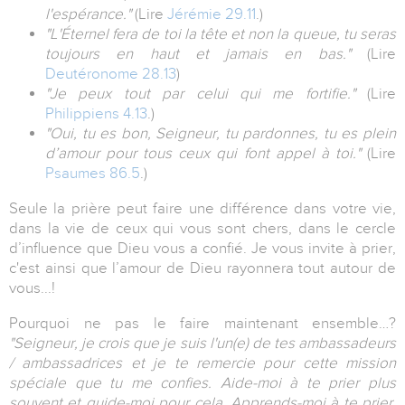
l'espérance."
(Lire
Jérémie 29.11
.)
"L'Éternel fera de toi la tête et non la queue, tu seras
toujours en haut et jamais en bas."
(Lire
Deutéronome 28.13
)
"Je peux tout par celui qui me fortifie."
(Lire
Philippiens 4.13
.)
"Oui, tu es bon, Seigneur, tu pardonnes, tu es plein
d’amour pour tous ceux qui font appel à toi."
(Lire
Psaumes 86.5
.)
Seule la prière peut faire une différence dans votre vie,
dans la vie de ceux qui vous sont chers, dans le cercle
d’influence que Dieu vous a confié. Je vous invite à prier,
c'est ainsi que l’amour de Dieu rayonnera tout autour de
vous...!
Pourquoi ne pas le faire maintenant ensemble…?
"Seigneur, je crois que je suis l'un(e) de tes ambassadeurs
/ ambassadrices et je te remercie pour cette mission
spéciale que tu me confies. Aide-moi à te prier plus
souvent et guide-moi pour cela. Apprends-moi à te prier,