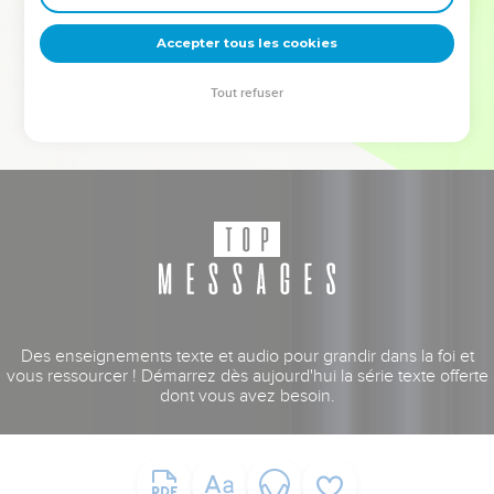
deviennent vos tremplins. Que vous guidiez un ministère, une
équipe, un groupe ou une famille, leur expérience est faite
Accepter tous les cookies
pour vous.
Tout refuser
Je découvre l’événement
Des enseignements texte et audio pour grandir dans la foi et
vous ressourcer ! Démarrez dès aujourd'hui la série texte offerte
dont vous avez besoin.