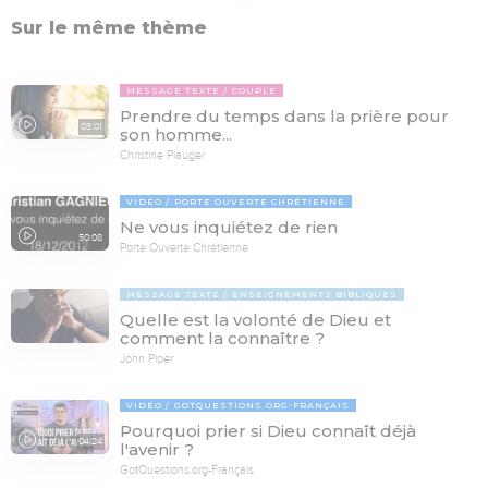
Sur le même thème
MESSAGE TEXTE
COUPLE
Prendre du temps dans la prière pour
03:01
son homme...
Christine Piauger
VIDÉO
PORTE OUVERTE CHRÉTIENNE
Ne vous inquiétez de rien
50:08
Porte Ouverte Chrétienne
MESSAGE TEXTE
ENSEIGNEMENTS BIBLIQUES
Quelle est la volonté de Dieu et
comment la connaître ?
John Piper
VIDÉO
GOTQUESTIONS.ORG-FRANÇAIS
Pourquoi prier si Dieu connaît déjà
04:24
l'avenir ?
GotQuestions.org-Français