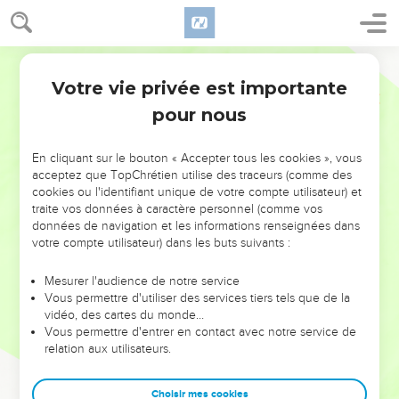
Votre vie privée est importante
pour nous
NE MANQUEZ PAS L’ÉVÉNEMENT
En cliquant sur le bouton « Accepter tous les cookies », vous
DE L’ANNÉE !
acceptez que TopChrétien utilise des traceurs (comme des
cookies ou l'identifiant unique de votre compte utilisateur) et
ET SI LEURS ERREURS POUVAIENT VOUS ÉVITER LES
traite vos données à caractère personnel (comme vos
VOTRES ?
données de navigation et les informations renseignées dans
votre compte utilisateur) dans les buts suivants :
On admire souvent les leaders pour leurs réussites, leur impact,
leur foi ou leur vision. Mais on voit moins les doutes, les erreurs
Mesurer l'audience de notre service
Vous permettre d'utiliser des services tiers tels que de la
et les saisons difficiles qu'ils ont traversés, alors même que ce
vidéo, des cartes du monde…
sont elles qui les ont façonnés.
Vous permettre d'entrer en contact avec notre service de
relation aux utilisateurs.
Dans cette conférence, leaders, entrepreneurs, et responsables
reviennent sur les erreurs marquantes de leur parcours et les
clés pour avancer avec plus de sagesse afin que leurs erreurs
Choisir mes cookies