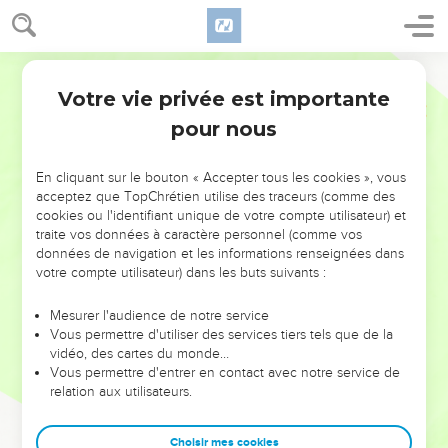
Votre vie privée est importante
pour nous
NE MANQUEZ PAS L’ÉVÉNEMENT
En cliquant sur le bouton « Accepter tous les cookies », vous
DE L’ANNÉE !
acceptez que TopChrétien utilise des traceurs (comme des
cookies ou l'identifiant unique de votre compte utilisateur) et
ET SI LEURS ERREURS POUVAIENT VOUS ÉVITER LES
traite vos données à caractère personnel (comme vos
VOTRES ?
données de navigation et les informations renseignées dans
votre compte utilisateur) dans les buts suivants :
On admire souvent les leaders pour leurs réussites, leur impact,
leur foi ou leur vision. Mais on voit moins les doutes, les erreurs
Mesurer l'audience de notre service
Vous permettre d'utiliser des services tiers tels que de la
et les saisons difficiles qu'ils ont traversés, alors même que ce
vidéo, des cartes du monde…
sont elles qui les ont façonnés.
Vous permettre d'entrer en contact avec notre service de
relation aux utilisateurs.
Dans cette conférence, leaders, entrepreneurs, et responsables
reviennent sur les erreurs marquantes de leur parcours et les
clés pour avancer avec plus de sagesse afin que leurs erreurs
Choisir mes cookies