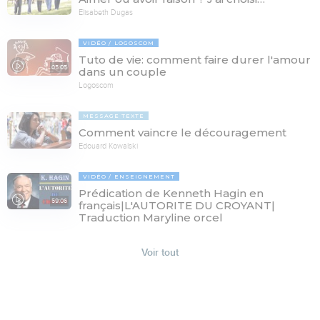
Elisabeth Dugas
VIDÉO
LOGOSCOM
Tuto de vie: comment faire durer l'amour
05:05
dans un couple
Logoscom
MESSAGE TEXTE
Comment vaincre le découragement
Edouard Kowalski
VIDÉO
ENSEIGNEMENT
Prédication de Kenneth Hagin en
59:06
français|L'AUTORITE DU CROYANT|
Traduction Maryline orcel
Voir tout