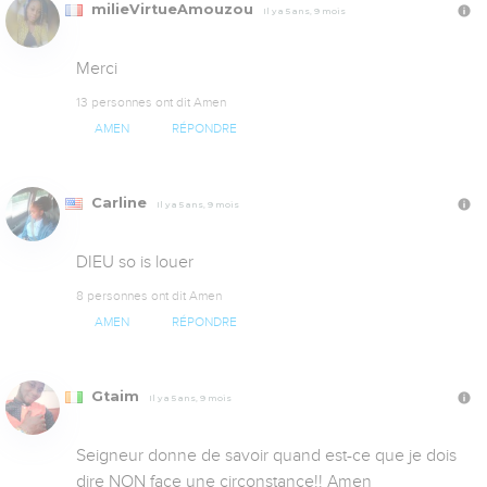
milieVirtueAmouzou
Il y a 5 ans, 9 mois
Merci
13 personnes ont dit Amen
AMEN
RÉPONDRE
Carline
Il y a 5 ans, 9 mois
DIEU so is louer
8 personnes ont dit Amen
AMEN
RÉPONDRE
Gtaim
Il y a 5 ans, 9 mois
Seigneur donne de savoir quand est-ce que je dois 
dire NON face une circonstance!! Amen