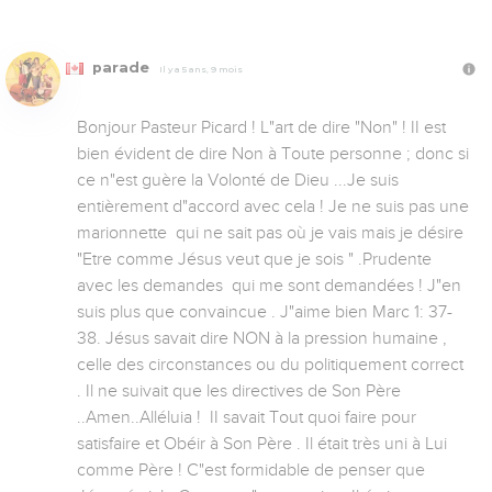
parade
Il y a 5 ans, 9 mois
Bonjour Pasteur Picard ! L"art de dire "Non" ! II est 
bien évident de dire Non à Toute personne ; donc si 
ce n"est guère la Volonté de Dieu ...Je suis 
entièrement d"accord avec cela ! Je ne suis pas une 
marionnette  qui ne sait pas où je vais mais je désire 
"Etre comme Jésus veut que je sois " .Prudente 
avec les demandes  qui me sont demandées ! J"en 
suis plus que convaincue . J"aime bien Marc 1: 37-
38. Jésus savait dire NON à la pression humaine , 
celle des circonstances ou du politiquement correct 
. Il ne suivait que les directives de Son Père 
..Amen..Alléluia !  II savait Tout quoi faire pour 
satisfaire et Obéir à Son Père . Il était très uni à Lui 
comme Père ! C"est formidable de penser que 