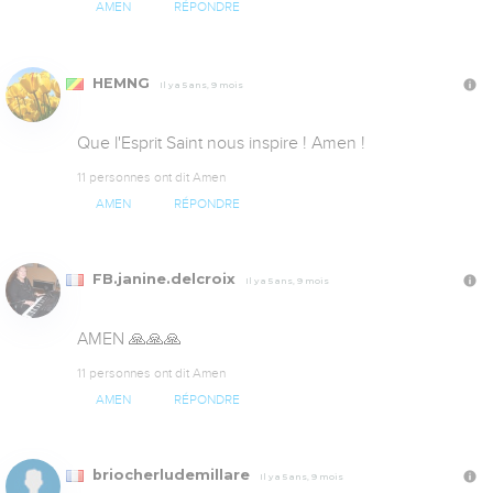
AMEN
RÉPONDRE
HEMNG
Il y a 5 ans, 9 mois
Que l'Esprit Saint nous inspire ! Amen !
11 personnes ont dit Amen
AMEN
RÉPONDRE
FB.janine.delcroix
Il y a 5 ans, 9 mois
AMEN 🙏🙏🙏
11 personnes ont dit Amen
AMEN
RÉPONDRE
briocherludemillare
Il y a 5 ans, 9 mois