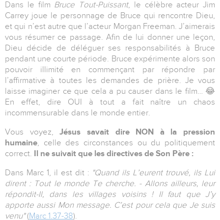
Dans le film
Bruce Tout-Puissant
, le célèbre acteur Jim
Carrey joue le personnage de Bruce qui rencontre Dieu,
et qui n’est autre que l’acteur Morgan Freeman. J’aimerais
vous résumer ce passage. Afin de lui donner une leçon,
Dieu décide de déléguer ses responsabilités à Bruce
pendant une courte période. Bruce expérimente alors son
pouvoir illimité en commençant par répondre par
l’affirmative à toutes les demandes de prière. Je vous
laisse imaginer ce que cela a pu causer dans le film… 😂
En effet, dire OUI à tout a fait naître un chaos
incommensurable dans le monde entier.
Vous voyez,
Jésus savait dire NON à la pression
humaine
, celle des circonstances ou du politiquement
correct.
Il ne suivait que les directives de Son Père :
Dans Marc 1, il est dit :
"Quand ils L’eurent trouvé, ils Lui
dirent : Tout le monde Te cherche. - Allons ailleurs, leur
répondit-Il, dans les villages voisins ! Il faut que J’y
apporte aussi Mon message. C’est pour cela que Je suis
venu"
(
Marc 1.37-38
).