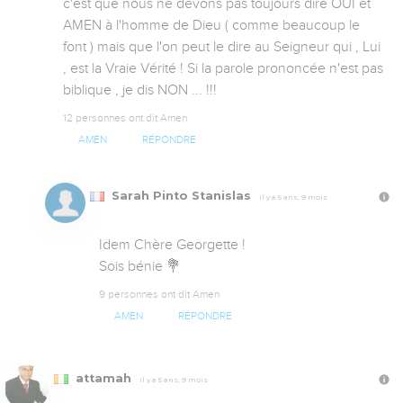
c'est que nous ne devons pas toujours dire OUI et 
AMEN à l'homme de Dieu ( comme beaucoup le 
font ) mais que l'on peut le dire au Seigneur qui , Lui 
, est la Vraie Vérité ! Si la parole prononcée n'est pas 
biblique , je dis NON ... !!!
12 personnes ont dit Amen
AMEN
RÉPONDRE
Sarah Pinto Stanislas
Il y a 5 ans, 9 mois
Idem Chère Georgette !

Sois bénie 💐
9 personnes ont dit Amen
AMEN
RÉPONDRE
attamah
Il y a 5 ans, 9 mois