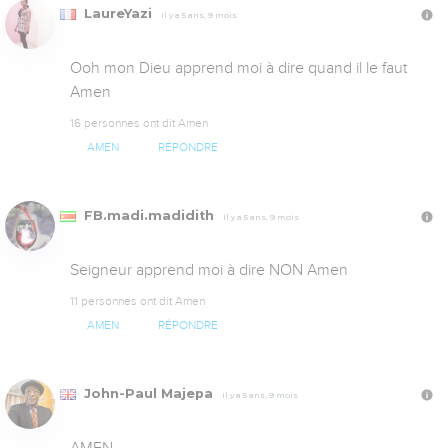
LaureYazi
Il y a 5 ans, 9 mois
Ooh mon Dieu apprend moi à dire quand il le faut 
Amen
16 personnes ont dit Amen
AMEN
RÉPONDRE
FB.madi.madidith
Il y a 5 ans, 9 mois
Seigneur apprend moi à dire NON Amen
11 personnes ont dit Amen
AMEN
RÉPONDRE
John-Paul Majepa
Il y a 5 ans, 9 mois
AMEN