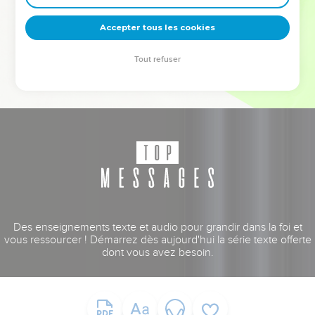
deviennent vos tremplins. Que vous guidiez un ministère, une
équipe, un groupe ou une famille, leur expérience est faite
Accepter tous les cookies
pour vous.
Tout refuser
Je découvre l’événement
Des enseignements texte et audio pour grandir dans la foi et
vous ressourcer ! Démarrez dès aujourd'hui la série texte offerte
dont vous avez besoin.