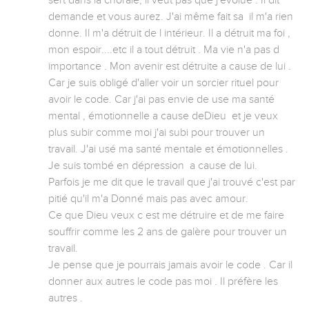
sert dans la chorale, il veut pas que j'évolue . Il dit 
demande et vous aurez. J'ai même fait sa  il m'a rien 
donne. Il m'a détruit de l intérieur. Il a détruit ma foi , 
mon espoir....etc il a tout détruit . Ma vie n'a pas d 
importance . Mon avenir est détruite a cause de lui .

Car je suis obligé d'aller voir un sorcier rituel pour 
avoir le code. Car j'ai pas envie de use ma santé 
mental , émotionnelle a cause deDieu  et je veux 
plus subir comme moi j'ai subi pour trouver un 
travail. J'ai usé ma santé mentale et émotionnelles . 
Je suis tombé en dépression  a cause de lui. 

Parfois je me dit que le travail que j'ai trouvé c'est par 
pitié qu'il m'a Donné mais pas avec amour.

Ce que Dieu veux c est me détruire et de me faire 
souffrir comme les 2 ans de galère pour trouver un 
travail. 

Je pense que je pourrais jamais avoir le code . Car il 
donner aux autres le code pas moi . Il préfère les 
autres .
