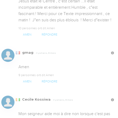
Jésus était le Centre , c"est certain ...Il était 
incomparable et entièrement Humble , c"est 
fascinant ! Merci pour ce Texte impressionnant , ce 
matin !  J"en suis des plus éblouis  ! Merci d"exister !
10 personnes ont dit Amen
AMEN
RÉPONDRE
gmag
Il y a 5 ans, 9 mois
Amen
9 personnes ont dit Amen
AMEN
RÉPONDRE
Cecile Kossiwa
Il y a 5 ans, 9 mois
Mon seigneur aide moi à dire non lorsque c'est pas 