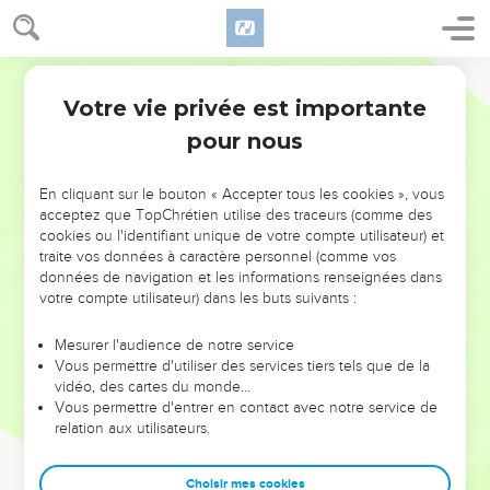
Votre vie privée est importante
pour nous
NE MANQUEZ PAS L’ÉVÉNEMENT
En cliquant sur le bouton « Accepter tous les cookies », vous
DE L’ANNÉE !
acceptez que TopChrétien utilise des traceurs (comme des
cookies ou l'identifiant unique de votre compte utilisateur) et
ET SI LEURS ERREURS POUVAIENT VOUS ÉVITER LES
traite vos données à caractère personnel (comme vos
VOTRES ?
données de navigation et les informations renseignées dans
votre compte utilisateur) dans les buts suivants :
On admire souvent les leaders pour leurs réussites, leur impact,
leur foi ou leur vision. Mais on voit moins les doutes, les erreurs
Mesurer l'audience de notre service
Vous permettre d'utiliser des services tiers tels que de la
et les saisons difficiles qu'ils ont traversés, alors même que ce
vidéo, des cartes du monde…
sont elles qui les ont façonnés.
Vous permettre d'entrer en contact avec notre service de
relation aux utilisateurs.
Dans cette conférence, leaders, entrepreneurs, et responsables
reviennent sur les erreurs marquantes de leur parcours et les
clés pour avancer avec plus de sagesse afin que leurs erreurs
Choisir mes cookies