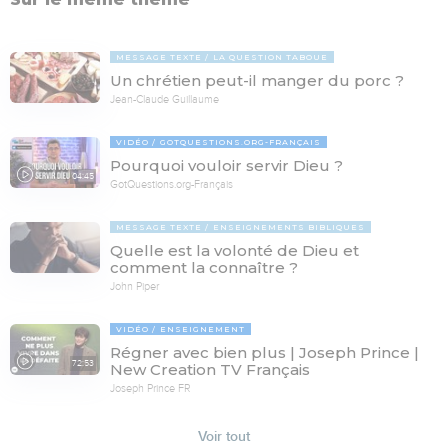
MESSAGE TEXTE
LA QUESTION TABOUE
Un chrétien peut-il manger du porc ?
Jean-Claude Guillaume
VIDÉO
GOTQUESTIONS.ORG-FRANÇAIS
Pourquoi vouloir servir Dieu ?
04:45
GotQuestions.org-Français
MESSAGE TEXTE
ENSEIGNEMENTS BIBLIQUES
Quelle est la volonté de Dieu et
comment la connaître ?
John Piper
VIDÉO
ENSEIGNEMENT
Régner avec bien plus | Joseph Prince |
72:53
New Creation TV Français
Joseph Prince FR
Voir tout