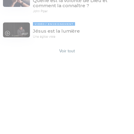
Quelle est la volonté de Dieu et
comment la connaître ?
John Piper
VIDÉO
ENSEIGNEMENT
Jésus est la lumière
45:07
Une église vraie
Voir tout