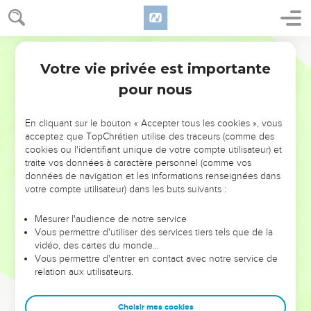
Votre vie privée est importante
pour nous
NE MANQUEZ PAS L’ÉVÉNEMENT
En cliquant sur le bouton « Accepter tous les cookies », vous
DE L’ANNÉE !
acceptez que TopChrétien utilise des traceurs (comme des
cookies ou l'identifiant unique de votre compte utilisateur) et
ET SI LEURS ERREURS POUVAIENT VOUS ÉVITER LES
traite vos données à caractère personnel (comme vos
VOTRES ?
données de navigation et les informations renseignées dans
votre compte utilisateur) dans les buts suivants :
On admire souvent les leaders pour leurs réussites, leur impact,
leur foi ou leur vision. Mais on voit moins les doutes, les erreurs
Mesurer l'audience de notre service
Vous permettre d'utiliser des services tiers tels que de la
et les saisons difficiles qu'ils ont traversés, alors même que ce
vidéo, des cartes du monde…
sont elles qui les ont façonnés.
Vous permettre d'entrer en contact avec notre service de
relation aux utilisateurs.
Dans cette conférence, leaders, entrepreneurs, et responsables
reviennent sur les erreurs marquantes de leur parcours et les
clés pour avancer avec plus de sagesse afin que leurs erreurs
Choisir mes cookies