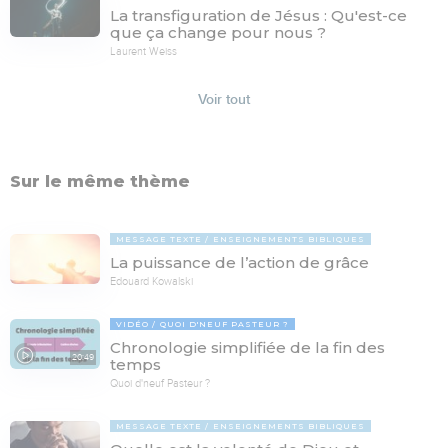
La transfiguration de Jésus : Qu'est-ce
que ça change pour nous ?
Laurent Weiss
Voir tout
Sur le même thème
MESSAGE TEXTE
ENSEIGNEMENTS BIBLIQUES
La puissance de l’action de grâce
Edouard Kowalski
VIDÉO
QUOI D'NEUF PASTEUR ?
Chronologie simplifiée de la fin des
20:49
temps
Quoi d'neuf Pasteur ?
MESSAGE TEXTE
ENSEIGNEMENTS BIBLIQUES