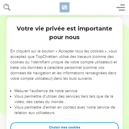
Votre vie privée est importante
pour nous
NE MANQUEZ PAS L’ÉVÉNEMENT
En cliquant sur le bouton « Accepter tous les cookies », vous
DE L’ANNÉE !
acceptez que TopChrétien utilise des traceurs (comme des
cookies ou l'identifiant unique de votre compte utilisateur) et
ET SI LEURS ERREURS POUVAIENT VOUS ÉVITER LES
traite vos données à caractère personnel (comme vos
VOTRES ?
données de navigation et les informations renseignées dans
votre compte utilisateur) dans les buts suivants :
On admire souvent les leaders pour leurs réussites, leur impact,
leur foi ou leur vision. Mais on voit moins les doutes, les erreurs
Mesurer l'audience de notre service
Vous permettre d'utiliser des services tiers tels que de la
et les saisons difficiles qu'ils ont traversés, alors même que ce
vidéo, des cartes du monde…
sont elles qui les ont façonnés.
Vous permettre d'entrer en contact avec notre service de
relation aux utilisateurs.
Dans cette conférence, leaders, entrepreneurs, et responsables
reviennent sur les erreurs marquantes de leur parcours et les
clés pour avancer avec plus de sagesse afin que leurs erreurs
Choisir mes cookies