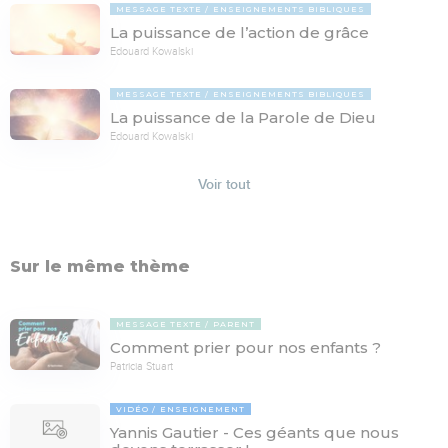
MESSAGE TEXTE
ENSEIGNEMENTS BIBLIQUES
La puissance de l’action de grâce
Edouard Kowalski
MESSAGE TEXTE
ENSEIGNEMENTS BIBLIQUES
La puissance de la Parole de Dieu
Edouard Kowalski
Voir tout
Sur le même thème
MESSAGE TEXTE
PARENT
Comment prier pour nos enfants ?
Patricia Stuart
VIDÉO
ENSEIGNEMENT
Yannis Gautier - Ces géants que nous