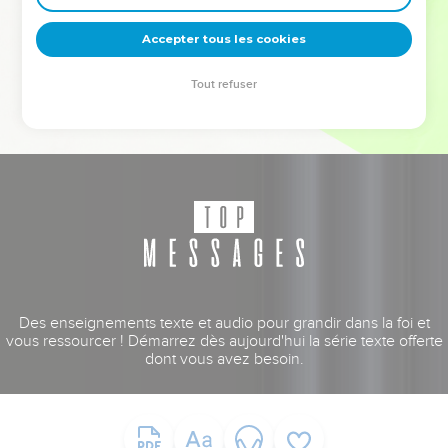
deviennent vos tremplins. Que vous guidiez un ministère, une
équipe, un groupe ou une famille, leur expérience est faite
Accepter tous les cookies
pour vous.
Tout refuser
Je découvre l’événement
Des enseignements texte et audio pour grandir dans la foi et
vous ressourcer ! Démarrez dès aujourd'hui la série texte offerte
dont vous avez besoin.