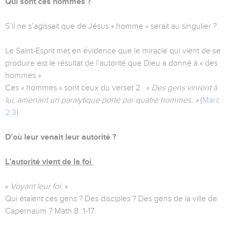
Qui sont ces hommes ?
S’il ne s’agissait que de Jésus « homme » serait au singulier ?
Le Saint-Esprit met en évidence que le miracle qui vient de se
produire est le résultat de l’autorité que Dieu a donné à « des
hommes »
Ces « hommes » sont ceux du verset 2. «
Des gens vinrent à
lui, amenant un paralytique porté par quatre hommes. »
(
Marc
2:3
)
D’où leur venait leur autorité ?
L’autorité vient de la foi
«
Voyant leur foi.
»
Qui étaient ces gens ? Des disciples ? Des gens de la ville de
Capernaüm ? Math 8 :1-17.