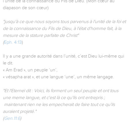
l’unité de la connaissance du Fils de Dieu. (Mon cœur au
diapason de son cœur)
"jusqu'à ce que nous soyons tous parvenus à l'unité de la foi et
de la connaissance du Fils de Dieu, à l'état d'homme fait, à la
mesure de la stature parfaite de Christ"
(
Eph. 4:13
)
Il y a une grande autorité dans l’unité, c’est Dieu lui-même qui
le dit.
« Am Erad », un peuple ‘un’,
« vésapha arat », et une langue ‘une’, un même langage.
"Et l'Eternel dit : Voici, ils forment un seul peuple et ont tous
une meme langue, et c'est là ce qu'ils ont entrepris ;
maintenant rien ne les empecherait de faire tout ce qu'ils
auraient projeté."
(
Gen.11:6
)