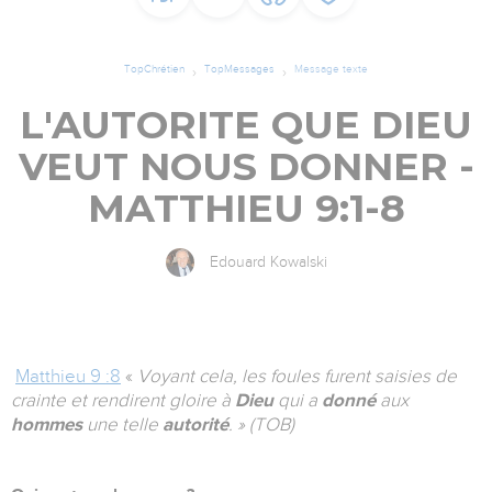
TopChrétien
TopMessages
Message texte
L'AUTORITE QUE DIEU
VEUT NOUS DONNER -
MATTHIEU 9:1-8
Edouard Kowalski
Matthieu 9 :8
«
Voyant cela, les foules furent saisies de
crainte et rendirent gloire à
Dieu
qui a
donné
aux
hommes
une telle
autorité
. » (TOB)