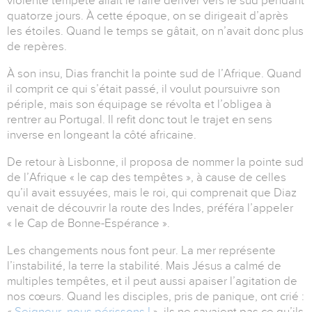
violente tempête allait le faire dériver vers le sud pendant
quatorze jours. À cette époque, on se dirigeait d’après
les étoiles. Quand le temps se gâtait, on n’avait donc plus
de repères.
À son insu, Dias franchit la pointe sud de l’Afrique. Quand
il comprit ce qui s’était passé, il voulut poursuivre son
périple, mais son équipage se révolta et l’obligea à
rentrer au Portugal. Il refit donc tout le trajet en sens
inverse en longeant la côté africaine.
De retour à Lisbonne, il proposa de nommer la pointe sud
de l’Afrique « le cap des tempêtes », à cause de celles
qu’il avait essuyées, mais le roi, qui comprenait que Diaz
venait de découvrir la route des Indes, préféra l’appeler
« le Cap de Bonne-Espérance ».
Les changements nous font peur. La mer représente
l’instabilité, la terre la stabilité. Mais Jésus a calmé de
multiples tempêtes, et il peut aussi apaiser l’agitation de
nos cœurs. Quand les disciples, pris de panique, ont crié :
«
Seigneur, nous périssons !
», ils ne savaient pas ce qu’ils