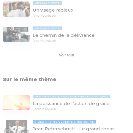
MESSAGE TEXTE
Un visage radieux
Aline Neuhauser
MESSAGE TEXTE
Le chemin de la délivrance
Aline Neuhauser
Voir tout
Sur le même thème
MESSAGE TEXTE
ENSEIGNEMENTS BIBLIQUES
La puissance de l’action de grâce
Edouard Kowalski
VIDÉO
PORTE OUVERTE CHRÉTIENNE
Jean Peterschmitt - Le grand repas
50:40