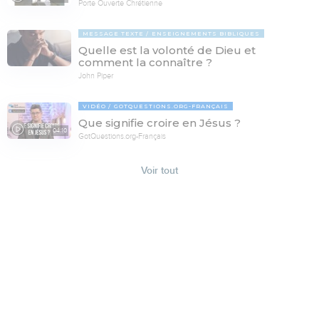
Porte Ouverte Chrétienne
MESSAGE TEXTE
ENSEIGNEMENTS BIBLIQUES
Quelle est la volonté de Dieu et
comment la connaître ?
John Piper
VIDÉO
GOTQUESTIONS.ORG-FRANÇAIS
Que signifie croire en Jésus ?
04:10
GotQuestions.org-Français
Voir tout