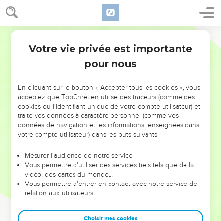
Votre vie privée est importante
pour nous
NE MANQUEZ PAS L’ÉVÉNEMENT
En cliquant sur le bouton « Accepter tous les cookies », vous
DE L’ANNÉE !
acceptez que TopChrétien utilise des traceurs (comme des
cookies ou l'identifiant unique de votre compte utilisateur) et
ET SI LEURS ERREURS POUVAIENT VOUS ÉVITER LES
traite vos données à caractère personnel (comme vos
VOTRES ?
données de navigation et les informations renseignées dans
votre compte utilisateur) dans les buts suivants :
On admire souvent les leaders pour leurs réussites, leur impact,
leur foi ou leur vision. Mais on voit moins les doutes, les erreurs
Mesurer l'audience de notre service
Vous permettre d'utiliser des services tiers tels que de la
et les saisons difficiles qu'ils ont traversés, alors même que ce
vidéo, des cartes du monde…
sont elles qui les ont façonnés.
Vous permettre d'entrer en contact avec notre service de
relation aux utilisateurs.
Dans cette conférence, leaders, entrepreneurs, et responsables
reviennent sur les erreurs marquantes de leur parcours et les
clés pour avancer avec plus de sagesse afin que leurs erreurs
Choisir mes cookies