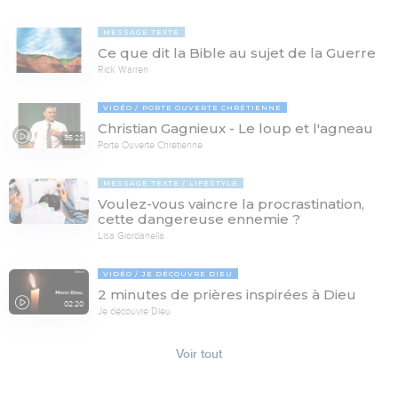
MESSAGE TEXTE
Ce que dit la Bible au sujet de la Guerre
Rick Warren
VIDÉO
PORTE OUVERTE CHRÉTIENNE
Christian Gagnieux - Le loup et l'agneau
35:22
Porte Ouverte Chrétienne
MESSAGE TEXTE
LIFESTYLE
Voulez-vous vaincre la procrastination,
cette dangereuse ennemie ?
Lisa Giordanella
VIDÉO
JE DÉCOUVRE DIEU
2 minutes de prières inspirées à Dieu
02:20
Je découvre Dieu
Voir tout