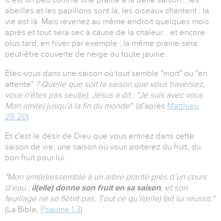
abeilles et les papillons sont là, les oiseaux chantent : la
vie est là. Mais revenez au même endroit quelques mois
après et tout sera sec à cause de la chaleur… et encore
plus tard, en hiver par exemple ; la même prairie sera
peut-être couverte de neige ou toute jaunie.
Etes-vous dans une saison où tout semble "mort" ou "en
attente"
? Quelle que soit la saison que vous traversez,
vous n'êtes pas seul(e). Jésus a dit : "Je suis avec vous
Mon ami(e) jusqu'à la fin du monde"
. (d'après
Matthieu
28.20
)
Et c'est le désir de Dieu que vous entriez dans cette
saison de vie, une saison où vous porterez du fruit, du
bon fruit pour lui.
"
Mon ami(e)
ressemble à un arbre planté près d’un cours
d’eau :
il(elle) donne son fruit en sa saison
, et son
feuillage ne se flétrit pas. Tout ce qu’il(elle) fait lui réussit.
"
(La Bible,
Psaume 1.3
)