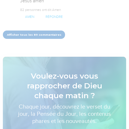
Jésus amen
82 personnes ont dit Amen
AMEN
RÉPONDRE
Afficher tous les 89 commentaires
Voulez-vous vous
rapprocher de Dieu
chaque matin ?
Chaque jour, découvrez le verset du
jour, la Pensée du Jour, les contenus
phares et les nouveautés.