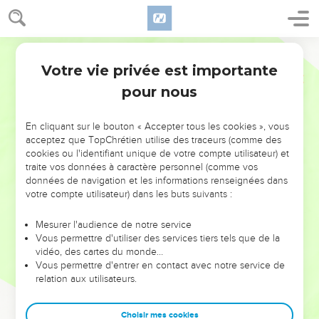
Votre vie privée est importante
pour nous
NE MANQUEZ PAS L’ÉVÉNEMENT
En cliquant sur le bouton « Accepter tous les cookies », vous
DE L’ANNÉE !
acceptez que TopChrétien utilise des traceurs (comme des
cookies ou l'identifiant unique de votre compte utilisateur) et
ET SI LEURS ERREURS POUVAIENT VOUS ÉVITER LES
traite vos données à caractère personnel (comme vos
VOTRES ?
données de navigation et les informations renseignées dans
votre compte utilisateur) dans les buts suivants :
On admire souvent les leaders pour leurs réussites, leur impact,
leur foi ou leur vision. Mais on voit moins les doutes, les erreurs
Mesurer l'audience de notre service
Vous permettre d'utiliser des services tiers tels que de la
et les saisons difficiles qu'ils ont traversés, alors même que ce
vidéo, des cartes du monde…
sont elles qui les ont façonnés.
Vous permettre d'entrer en contact avec notre service de
relation aux utilisateurs.
Dans cette conférence, leaders, entrepreneurs, et responsables
reviennent sur les erreurs marquantes de leur parcours et les
clés pour avancer avec plus de sagesse afin que leurs erreurs
Choisir mes cookies