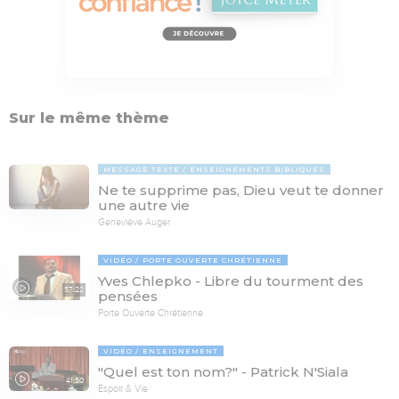
Sur le même thème
MESSAGE TEXTE
ENSEIGNEMENTS BIBLIQUES
Ne te supprime pas, Dieu veut te donner
une autre vie
Geneviève Auger
VIDÉO
PORTE OUVERTE CHRÉTIENNE
Yves Chlepko - Libre du tourment des
57:22
pensées
Porte Ouverte Chrétienne
VIDÉO
ENSEIGNEMENT
"Quel est ton nom?" - Patrick N'Siala
41:50
Espoir & Vie