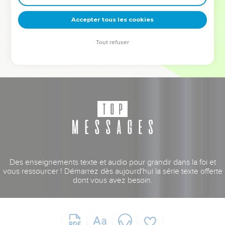
deviennent vos tremplins. Que vous guidiez un ministère, une
équipe, un groupe ou une famille, leur expérience est faite
Accepter tous les cookies
pour vous.
Tout refuser
Je découvre l’événement
Des enseignements texte et audio pour grandir dans la foi et
vous ressourcer ! Démarrez dès aujourd'hui la série texte offerte
dont vous avez besoin.