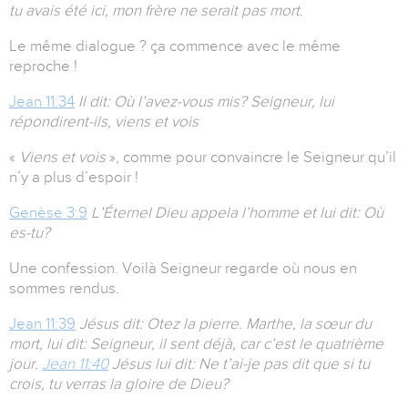
tu avais été ici, mon frère ne serait pas mort.
Le même dialogue ? ça commence avec le même
reproche !
Jean 11:34
Il dit: Où l’avez-vous mis? Seigneur, lui
répondirent-ils, viens et vois
«
Viens et vois
», comme pour convaincre le Seigneur qu’il
n’y a plus d’espoir !
Genèse 3:9
L’Éternel Dieu appela l’homme et lui dit: Où
es-tu?
Une confession. Voilà Seigneur regarde où nous en
sommes rendus.
Jean 11:39
Jésus dit: Otez la pierre. Marthe, la sœur du
mort, lui dit: Seigneur, il sent déjà, car c’est le quatrième
jour.
Jean 11:40
Jésus lui dit: Ne t’ai-je pas dit que si tu
crois, tu verras la gloire de Dieu?