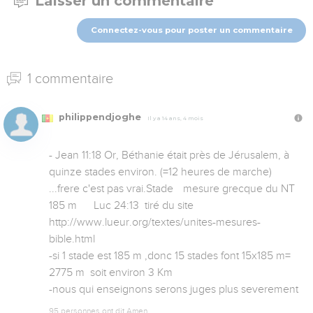
Laisser un commentaire
Connectez-vous pour poster un commentaire
1 commentaire
philippendjoghe
Il y a 14 ans, 4 mois
- Jean 11:18 Or, Béthanie était près de Jérusalem, à 
quinze stades environ. (=12 heures de marche) 
...frere c'est pas vrai.Stade 	mesure grecque du NT 	
185 m 	Luc 24:13  tiré du site 
http://www.lueur.org/textes/unites-mesures-
bible.html

-si 1 stade est 185 m ,donc 15 stades font 15x185 m= 
2775 m  soit environ 3 Km

-nous qui enseignons serons juges plus severement
95 personnes ont dit Amen