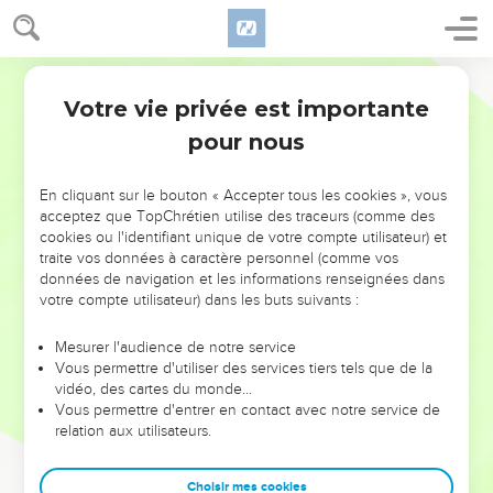
Votre vie privée est importante
pour nous
NE MANQUEZ PAS L’ÉVÉNEMENT
En cliquant sur le bouton « Accepter tous les cookies », vous
DE L’ANNÉE !
acceptez que TopChrétien utilise des traceurs (comme des
cookies ou l'identifiant unique de votre compte utilisateur) et
ET SI LEURS ERREURS POUVAIENT VOUS ÉVITER LES
traite vos données à caractère personnel (comme vos
VOTRES ?
données de navigation et les informations renseignées dans
votre compte utilisateur) dans les buts suivants :
On admire souvent les leaders pour leurs réussites, leur impact,
leur foi ou leur vision. Mais on voit moins les doutes, les erreurs
Mesurer l'audience de notre service
Vous permettre d'utiliser des services tiers tels que de la
et les saisons difficiles qu'ils ont traversés, alors même que ce
vidéo, des cartes du monde…
sont elles qui les ont façonnés.
Vous permettre d'entrer en contact avec notre service de
relation aux utilisateurs.
Dans cette conférence, leaders, entrepreneurs, et responsables
reviennent sur les erreurs marquantes de leur parcours et les
clés pour avancer avec plus de sagesse afin que leurs erreurs
Choisir mes cookies