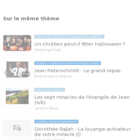
Sur le même thème
MESSAGE TEXTE
LA QUESTION TABOUE
Un chrétien peut-il fêter Halloween ?
Marie-Ange Muller
VIDÉO
PORTE OUVERTE CHRÉTIENNE
Jean Peterschmitt - Le grand repas
50:40
Porte Ouverte Chrétienne
MESSAGE TEXTE
Les sept miracles de l'évangile de Jean
(4/6)
Jonathan Bersot
VIDÉO
ENSEIGNEMENT
Dorothée Rajiah - La louange activateur
de votre miracle (1)
Paris Centre Chrétien