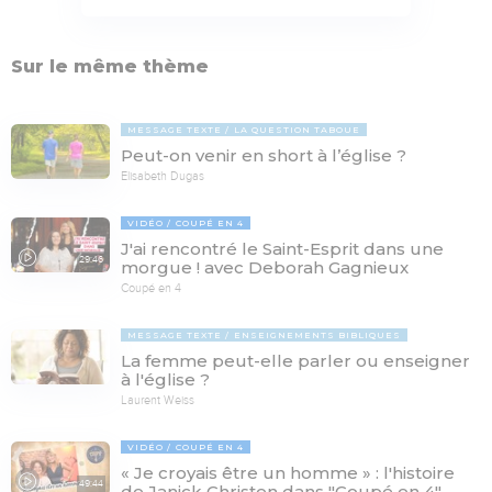
Sur le même thème
MESSAGE TEXTE
LA QUESTION TABOUE
Peut-on venir en short à l’église ?
Elisabeth Dugas
VIDÉO
COUPÉ EN 4
J'ai rencontré le Saint-Esprit dans une
29:46
morgue ! avec Deborah Gagnieux
Coupé en 4
MESSAGE TEXTE
ENSEIGNEMENTS BIBLIQUES
La femme peut-elle parler ou enseigner
à l'église ?
Laurent Weiss
VIDÉO
COUPÉ EN 4
« Je croyais être un homme » : l'histoire
49:44
de Janick Christen dans "Coupé en 4"