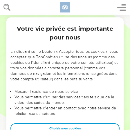
Votre vie privée est importante
pour nous
NE MANQUEZ PAS L’ÉVÉNEMENT
En cliquant sur le bouton « Accepter tous les cookies », vous
DE L’ANNÉE !
acceptez que TopChrétien utilise des traceurs (comme des
cookies ou l'identifiant unique de votre compte utilisateur) et
ET SI LEURS ERREURS POUVAIENT VOUS ÉVITER LES
traite vos données à caractère personnel (comme vos
VOTRES ?
données de navigation et les informations renseignées dans
votre compte utilisateur) dans les buts suivants :
On admire souvent les leaders pour leurs réussites, leur impact,
leur foi ou leur vision. Mais on voit moins les doutes, les erreurs
Mesurer l'audience de notre service
Vous permettre d'utiliser des services tiers tels que de la
et les saisons difficiles qu'ils ont traversés, alors même que ce
vidéo, des cartes du monde…
sont elles qui les ont façonnés.
Vous permettre d'entrer en contact avec notre service de
relation aux utilisateurs.
Dans cette conférence, leaders, entrepreneurs, et responsables
reviennent sur les erreurs marquantes de leur parcours et les
clés pour avancer avec plus de sagesse afin que leurs erreurs
Choisir mes cookies