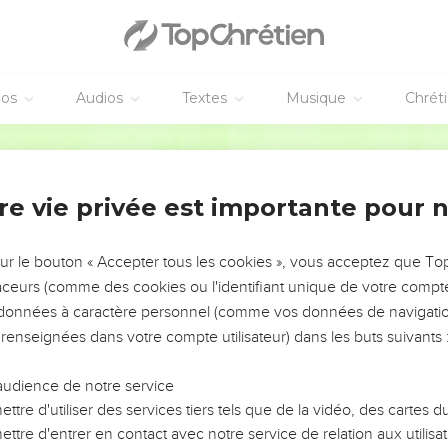
éos
Audios
Textes
Musique
Chrét
re vie privée est importante pour 
NEMENT DE L’ANNÉE !
ÉVITER LES VOTRES ?
sur le bouton « Accepter tous les cookies », vous acceptez que T
traceurs (comme des cookies ou l'identifiant unique de votre compte 
tes, leur impact, leur foi ou leur vision. Mais on voit
s données à caractère personnel (comme vos données de navigatio
fficiles qu'ils ont traversés, alors même que ce sont
 renseignées dans votre compte utilisateur) dans les buts suivants 
audience de notre service
s, et responsables reviennent sur les erreurs
 avancer avec plus de sagesse afin que leurs erreurs
ttre d'utiliser des services tiers tels que de la vidéo, des cartes
un ministère, une équipe, un groupe ou une famille,
ttre d'entrer en contact avec notre service de relation aux utilisat