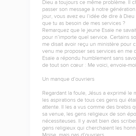
Dieu a toujours ce même problème. Il ch
passer son message à notre génération. 
jour, vous avez eu l’idée de dire à Dieu 
que tu as besoin de mes services ?
Remarquez que le jeune Esaïe ne savait p
pour n’importe quel service. Certains s
me disait avoir reçu un ministère pour c
venu me proposer ses services en me dis
Esaïe a répondu humblement sans savoir où
de tout son cœur : Me voici, envoie-moi
Un manque d’ouvriers
Regardant la foule, Jésus a exprimé le 
les aspirations de tous ces gens qui étaie
attente. Il les a vus comme des brebis q
sa venue, les gens religieux de son épo
nécessiteuses. Il y avait bien des scribes
gens religieux qui cherchaient les honn
Moïse, mais pas d’ouvriers.