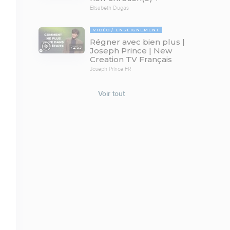
Elisabeth Dugas
VIDÉO
ENSEIGNEMENT
Régner avec bien plus |
72:53
Joseph Prince | New
Creation TV Français
Joseph Prince FR
Voir tout