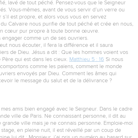
fié, lavé de tout péché. Pensez-vous que le Seigneur
oyés. Vous-mêmes, avant de vous servir d’un verre ou
 s’il est propre, et alors vous vous en servez
 du Calvaire nous purifie de tout péché et crée en nous,
un cœur pur propre à toute bonne œuvre.
us engager comme un de ses ouvriers.
t nous écouter, il fera la différence et il saura
ers de Dieu. Jésus a dit : Que les hommes voient vos
e Père qui est dans les cieux.
Matthieu 5 : 16
Si nous
s comportons comme les païens, comment le monde
ouvriers envoyés par Dieu. Comment les âmes qui
evoir le message du salut et de la délivrance ?
mes amis bien engagé avec le Seigneur. Dans le cadre
rande ville de Paris. Ne connaissant personne, il dit au
te grande ville mais je ne connais personne. Emploie-moi
age, en pleine nuit, il est réveillé par un coup de
ine lui dit : Monsieur, j’ai pris un numéro au hasard sur