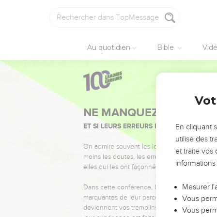
Au quotidien
Bible
Vid
Vot
NE MANQUEZ PAS L’ÉVÉ
ET SI LEURS ERREURS POUVAIENT VOUS 
En cliquant 
utilise des 
On admire souvent les leaders pour leurs réussi
et traite vo
moins les doutes, les erreurs et les saisons di
informations
elles qui les ont façonnés.
Mesurer l'
Dans cette conférence, leaders, entrepreneur
marquantes de leur parcours et les clés pour
Vous perme
deviennent vos tremplins. Que vous guidiez 
Vous perme