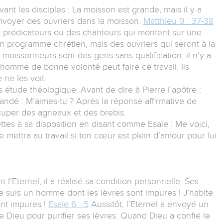
nt les disciples : La moisson est grande, mais il y a
envoyer des ouvriers dans la moisson.
Matthieu 9 : 37-38
 prédicateurs ou des chanteurs qui montent sur une
n programme chrétien, mais des ouvriers qui seront à la
 moissonneurs sont des gens sans qualification, il n’y a
homme de bonne volonté peut faire ce travail. Ils
ne les voit.
s étude théologique. Avant de dire à Pierre l’apôtre :
andé : M’aimes-tu ? Après la réponse affirmative de
ccuper des agneaux et des brebis.
ettes à sa disposition en disant comme Esaïe : Me voici,
te mettra au travail si ton cœur est plein d’amour pour lui.
l’Eternel, il a réalisé sa condition personnelle. Ses
Je suis un homme dont les lèvres sont impures ! J’habite
ont impures !
Esaïe 6 : 5
Aussitôt, l’Eternel a envoyé un
e Dieu pour purifier ses lèvres. Quand Dieu a confié le