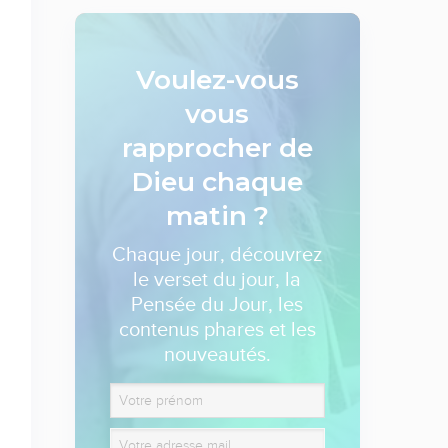
Voulez-vous
vous
rapprocher de
Dieu
chaque
matin ?
Chaque jour, découvrez
le verset du jour, la
Pensée du Jour, les
contenus phares et les
nouveautés.