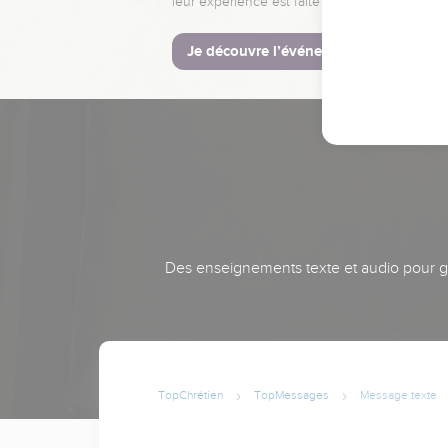
leur expérience est faite pour vous.
Je découvre l’événement
Des enseignements texte et audio pour gra
TopChrétien
TopMessages
Message texte