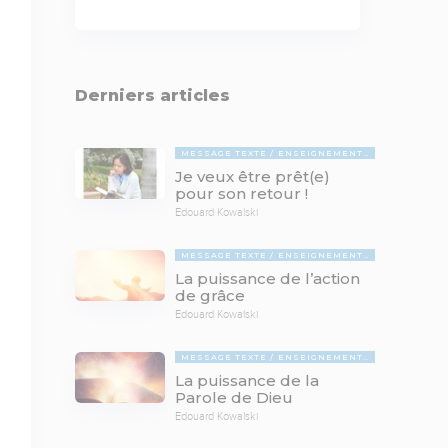
Derniers articles
MESSAGE TEXTE
ENSEIGNEMENTS BIBLIQUES
Je veux être prêt(e)
pour son retour !
Edouard Kowalski
MESSAGE TEXTE
ENSEIGNEMENTS BIBLIQUES
La puissance de l’action
de grâce
Edouard Kowalski
MESSAGE TEXTE
ENSEIGNEMENTS BIBLIQUES
La puissance de la
Parole de Dieu
Edouard Kowalski