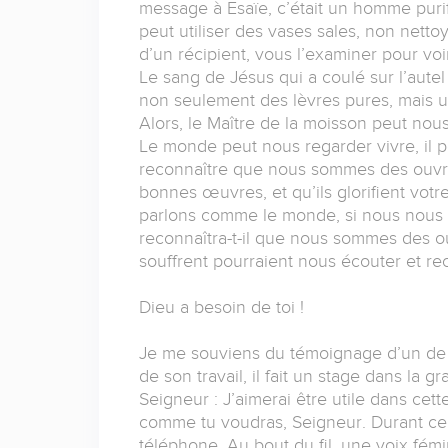
message à Esaïe, c’était un homme puri
peut utiliser des vases sales, non nett
d’un récipient, vous l’examiner pour voir
Le sang de Jésus qui a coulé sur l’autel
non seulement des lèvres pures, mais 
Alors, le Maître de la moisson peut no
Le monde peut nous regarder vivre, il peu
reconnaître que nous sommes des ouvri
bonnes œuvres, et qu’ils glorifient votr
parlons comme le monde, si nous nou
reconnaîtra-t-il que nous sommes des 
souffrent pourraient nous écouter et rec
Dieu a besoin de toi !
Je me souviens du témoignage d’un de 
de son travail, il fait un stage dans la g
Seigneur : J’aimerai être utile dans cet
comme tu voudras, Seigneur. Durant ce st
téléphone. Au bout du fil, une voix fémin