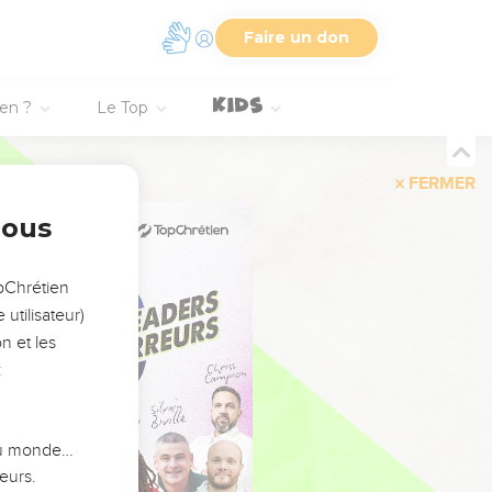
Faire un don
ien ?
Le Top
FERMER
nous
opChrétien
utilisateur)
n et les
:
 du monde…
eurs.