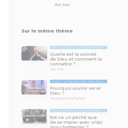
Voir tout
Sur le même thème
MESSAGE TEXTE
ENSEIGNEMENTS BIBLIQUES
Quelle est la volonté
de Dieu et comment la
connaître ?
John Piper
VIDÉO
GOTQUESTIONS.ORG-FRANÇAIS
Pourquoi vouloir servir
04:45
Dieu ?
GotQuestions.org-Français
MESSAGE TEXTE
LA QUESTION TABOUE
Est-ce un péché que
de se marier avec un(e)
non-chrétien(e) ?