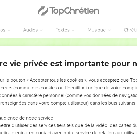
éos
Audios
Textes
Musique
Chrét
re vie privée est importante pour 
NEMENT DE L’ANNÉE !
ÉVITER LES VOTRES ?
sur le bouton « Accepter tous les cookies », vous acceptez que T
traceurs (comme des cookies ou l'identifiant unique de votre compte 
tes, leur impact, leur foi ou leur vision. Mais on voit
s données à caractère personnel (comme vos données de navigatio
fficiles qu'ils ont traversés, alors même que ce sont
 renseignées dans votre compte utilisateur) dans les buts suivants 
audience de notre service
s, et responsables reviennent sur les erreurs
 avancer avec plus de sagesse afin que leurs erreurs
ttre d'utiliser des services tiers tels que de la vidéo, des cartes
un ministère, une équipe, un groupe ou une famille,
ttre d'entrer en contact avec notre service de relation aux utilisat