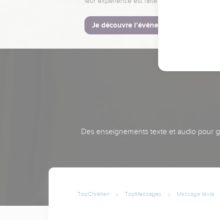
leur expérience est faite pour vous.
Je découvre l’événement
Des enseignements texte et audio pour gra
TopChrétien
TopMessages
Message texte