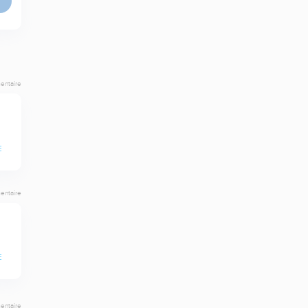
entaire
E
entaire
E
entaire