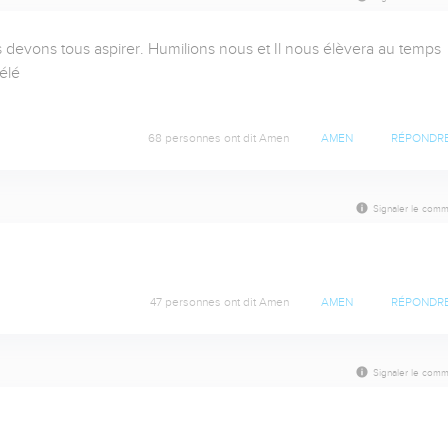
us devons tous aspirer. Humilions nous et Il nous élèvera au temps 
lé

68 personnes ont dit Amen
AMEN
RÉPONDR
Signaler le comm
47 personnes ont dit Amen
AMEN
RÉPONDR
Signaler le comm