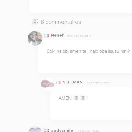
8 commentaires
Neneh
Il y a 16 ans, 6 mois
Soki nalobi amen te , naloloba lisusu nini?
SELEMANI
Il y a 16 ans, 4 mois
AMEN!!!!!!!!!!!!!!
audysmile
Il y a 16 ans, 11 mois