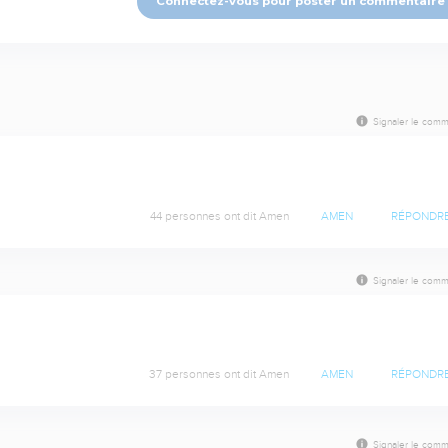
Connectez-vous pour poster un commentaire
Signaler le comm
44 personnes ont dit Amen
AMEN
RÉPONDR
Signaler le comm
37 personnes ont dit Amen
AMEN
RÉPONDR
Signaler le comm