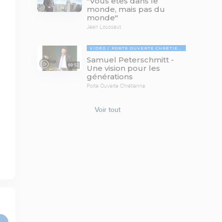
"Vous êtes dans le
monde, mais pas du
monde"
Jean Loussaut
VIDÉO
PORTE OUVERTE CHRÉTIENNE
Samuel Peterschmitt -
69:52
Une vision pour les
générations
Porte Ouverte Chrétienne
Voir tout