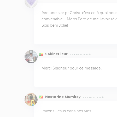
être une star pr Christ: c'est ce à quoi no
convenable... Merci Père de me l'avoir révé
Sois béni Jolie!
SabineFleur
Il y a 16 ans, 11 mois
Merci Seigneur pour ce message.
Nestorine Mumbey
Il y a 16 ans, 11 mois
Imitons Jesus dans nos vies