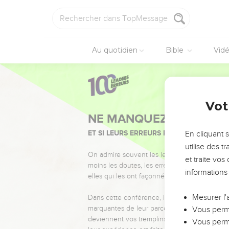
Au quotidien
Bible
Vid
Vot
NE MANQUEZ PAS L’ÉVÉ
ET SI LEURS ERREURS POUVAIENT VOUS 
En cliquant 
utilise des 
On admire souvent les leaders pour leurs réussi
et traite vo
moins les doutes, les erreurs et les saisons di
informations
elles qui les ont façonnés.
Mesurer l'
Dans cette conférence, leaders, entrepreneur
marquantes de leur parcours et les clés pour
Vous perme
deviennent vos tremplins. Que vous guidiez 
Vous perme