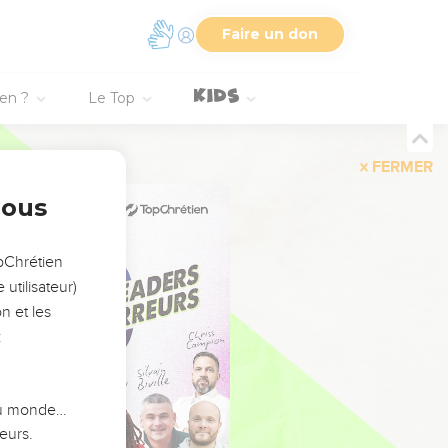
Faire un don
ien ?
Le Top
FERMER
nous
opChrétien
utilisateur)
n et les
:
 du monde…
eurs.