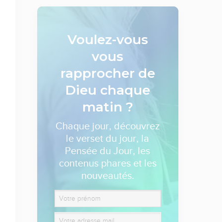
Voulez-vous
vous
rapprocher de
Dieu
chaque
matin ?
Chaque jour, découvrez
le verset du jour, la
Pensée du Jour, les
contenus phares et les
nouveautés.