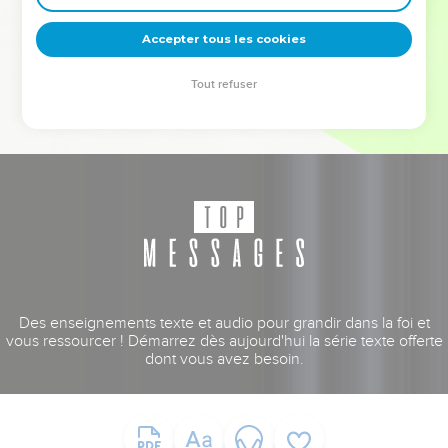
deviennent vos tremplins. Que vous guidiez un ministère, une
équipe, un groupe ou une famille, leur expérience est faite
Accepter tous les cookies
pour vous.
Tout refuser
Je découvre l’événement
Des enseignements texte et audio pour grandir dans la foi et
vous ressourcer ! Démarrez dès aujourd'hui la série texte offerte
dont vous avez besoin.