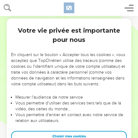
Votre vie privée est importante
pour nous
NE MANQUEZ PAS L’ÉVÉNEMENT
En cliquant sur le bouton « Accepter tous les cookies », vous
DE L’ANNÉE !
acceptez que TopChrétien utilise des traceurs (comme des
cookies ou l'identifiant unique de votre compte utilisateur) et
ET SI LEURS ERREURS POUVAIENT VOUS ÉVITER LES
traite vos données à caractère personnel (comme vos
VOTRES ?
données de navigation et les informations renseignées dans
votre compte utilisateur) dans les buts suivants :
On admire souvent les leaders pour leurs réussites, leur impact,
leur foi ou leur vision. Mais on voit moins les doutes, les erreurs
Mesurer l'audience de notre service
Vous permettre d'utiliser des services tiers tels que de la
et les saisons difficiles qu'ils ont traversés, alors même que ce
vidéo, des cartes du monde…
sont elles qui les ont façonnés.
Vous permettre d'entrer en contact avec notre service de
relation aux utilisateurs.
Dans cette conférence, leaders, entrepreneurs, et responsables
reviennent sur les erreurs marquantes de leur parcours et les
clés pour avancer avec plus de sagesse afin que leurs erreurs
Choisir mes cookies