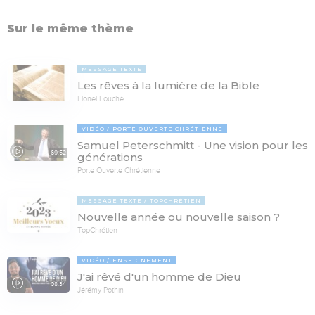
Sur le même thème
MESSAGE TEXTE
Les rêves à la lumière de la Bible
Lionel Fouché
VIDÉO
PORTE OUVERTE CHRÉTIENNE
Samuel Peterschmitt - Une vision pour les
69:52
générations
Porte Ouverte Chrétienne
MESSAGE TEXTE
TOPCHRÉTIEN
Nouvelle année ou nouvelle saison ?
TopChrétien
VIDÉO
ENSEIGNEMENT
J'ai rêvé d'un homme de Dieu
08:34
Jérémy Pothin