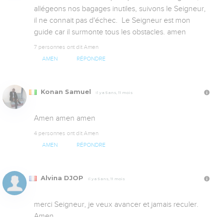
allégeons nos bagages inutiles, suivons le Seigneur, 
il ne connait pas d'échec.  Le Seigneur est mon 
guide car il surmonte tous les obstacles. amen
7 personnes ont dit Amen
AMEN
RÉPONDRE
Konan Samuel
Il y a 5 ans, 11 mois
Amen amen amen
4 personnes ont dit Amen
AMEN
RÉPONDRE
Alvina DJOP
Il y a 5 ans, 11 mois
merci Seigneur, je veux avancer et jamais reculer. 
Amen