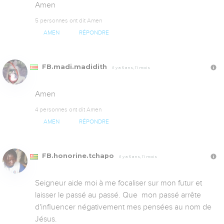
Amen
5 personnes ont dit Amen
AMEN
RÉPONDRE
FB.madi.madidith
Il y a 5 ans, 11 mois
Amen
4 personnes ont dit Amen
AMEN
RÉPONDRE
FB.honorine.tchapo
Il y a 5 ans, 11 mois
Seigneur aide moi à me focaliser sur mon futur et 
laisser le passé au passé. Que  mon passé arrête 
d'influencer négativement mes pensées au nom de 
Jésus.