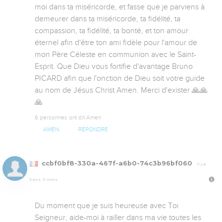
moi dans ta miséricorde, et fasse que je parviens à 
demeurer dans ta miséricorde, ta fidélité, ta 
compassion, ta fidélité, ta bonté, et ton amour 
éternel afin d'être ton ami fidèle pour l'amour de 
mon Père Céleste en communion avec le Saint-
Esprit. Que Dieu vous fortifie d'avantage Bruno 
PICARD afin que l'onction de Dieu soit votre guide 
au nom de Jésus Christ Amen. Merci d'exister 🙏🙏
🙏
6 personnes ont dit Amen
AMEN
RÉPONDRE
ccbf0bf8-330a-467f-a6b0-74c3b96bf060
Il y a
5 ans, 11 mois
Du moment que je suis heureuse avec Toi 
Seigneur, aide-moi à railler dans ma vie toutes les 