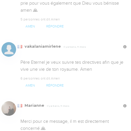
prie pour vous également que Dieu vous bénisse 
amen 🙏
5 personnes ont dit Amen
AMEN
RÉPONDRE
vakalaniamirlene
Il y a 5 ans, 11 mois
Père Eternel je veux suivre tes directives afin que je 
vive une vie de ton royaume. Amen
6 personnes ont dit Amen
AMEN
RÉPONDRE
Marianne
Il y a 5 ans, 11 mois
Merci pour ce message, il m est directement 
concerné 🙏