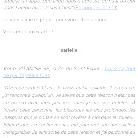
attaché à l’appel que Dieu nous a adressé du haut du ciel
dans l’union avec Jésus-Christ"
(
Philippiens 3.13-14
).
Je vous aime et je prie pour vous chaque jour.
Vous êtes un miracle !
sarielle
Votre VITAMINE SE, celle du Saint-Esprit :
Chassez tout
ce qui déplait à Dieu
.
"Divorcée depuis 17 ans, je vivais mal la solitude. Il y a un an,
j'ai rencontré quelqu'un. Je savais que cette relation n'était pas
en accord avec mes principes mais je me suis entêtée. À
travers cette personne, les blessures les plus profondes, les
masques que je portais se sont révélés à moi dans la douleur.
Fêter Pâque en confinement a été pour moi une bénédiction
inimaginable. Je suis sortie de cette relation et j'ai pardonné au