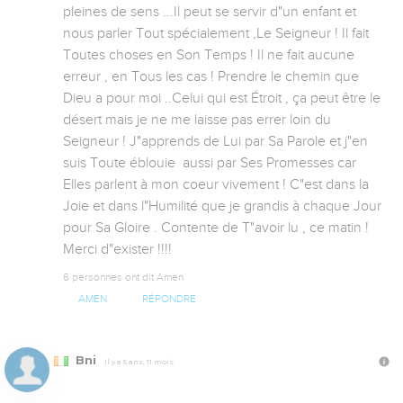
pleines de sens ...Il peut se servir d"un enfant et 
nous parler Tout spécialement ,Le Seigneur ! Il fait 
Toutes choses en Son Temps ! Il ne fait aucune 
erreur , en Tous les cas ! Prendre le chemin que 
Dieu a pour moi ..Celui qui est Étroit , ça peut être le 
désert mais je ne me laisse pas errer loin du 
Seigneur ! J"apprends de Lui par Sa Parole et j"en 
suis Toute éblouie  aussi par Ses Promesses car 
Elles parlent à mon coeur vivement ! C"est dans la 
Joie et dans l"Humilité que je grandis à chaque Jour 
pour Sa Gloire . Contente de T"avoir lu , ce matin ! 
Merci d"exister !!!!
6 personnes ont dit Amen
AMEN
RÉPONDRE
Bni
Il y a 5 ans, 11 mois