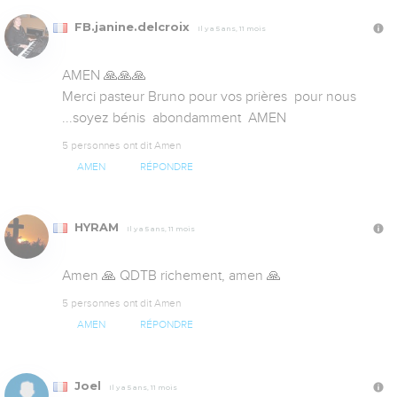
FB.janine.delcroix
Il y a 5 ans, 11 mois
AMEN 🙏🙏🙏

Merci pasteur Bruno pour vos prières  pour nous 
...soyez bénis  abondamment  AMEN
5 personnes ont dit Amen
AMEN
RÉPONDRE
HYRAM
Il y a 5 ans, 11 mois
Amen 🙏 QDTB richement, amen 🙏
5 personnes ont dit Amen
AMEN
RÉPONDRE
Joel
Il y a 5 ans, 11 mois