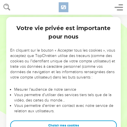
Votre vie privée est importante
pour nous
NE MANQUEZ PAS L’ÉVÉNEMENT
En cliquant sur le bouton « Accepter tous les cookies », vous
DE L’ANNÉE !
acceptez que TopChrétien utilise des traceurs (comme des
cookies ou l'identifiant unique de votre compte utilisateur) et
ET SI LEURS ERREURS POUVAIENT VOUS ÉVITER LES
traite vos données à caractère personnel (comme vos
VOTRES ?
données de navigation et les informations renseignées dans
votre compte utilisateur) dans les buts suivants :
On admire souvent les leaders pour leurs réussites, leur impact,
leur foi ou leur vision. Mais on voit moins les doutes, les erreurs
Mesurer l'audience de notre service
Vous permettre d'utiliser des services tiers tels que de la
et les saisons difficiles qu'ils ont traversés, alors même que ce
vidéo, des cartes du monde…
sont elles qui les ont façonnés.
Vous permettre d'entrer en contact avec notre service de
relation aux utilisateurs.
Dans cette conférence, leaders, entrepreneurs, et responsables
reviennent sur les erreurs marquantes de leur parcours et les
clés pour avancer avec plus de sagesse afin que leurs erreurs
Choisir mes cookies