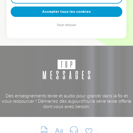
deviennent vos tremplins. Que vous guidiez un ministère, une
équipe, un groupe ou une famille, leur expérience est faite
Accepter tous les cookies
pour vous.
Tout refuser
Je découvre l’événement
Des enseignements texte et audio pour grandir dans la foi et
vous ressourcer ! Démarrez dès aujourd'hui la série texte offerte
dont vous avez besoin.