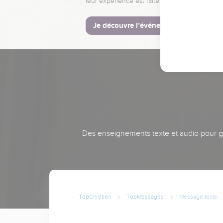
leur expérience est faite pour vous.
Je découvre l’événement
Des enseignements texte et audio pour gra
TopChrétien
TopMessages
Message texte