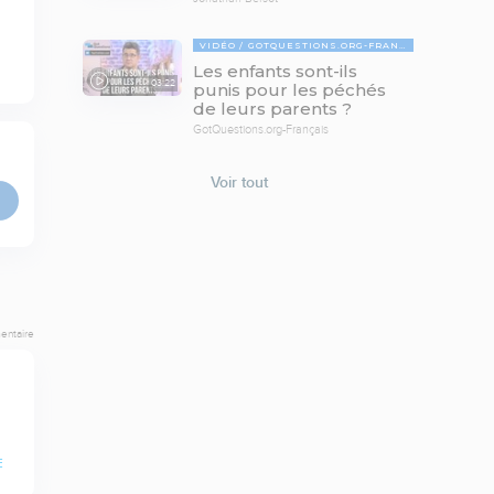
VIDÉO
GOTQUESTIONS.ORG-FRANÇAIS
Les enfants sont-ils
03:22
punis pour les péchés
de leurs parents ?
GotQuestions.org-Français
Voir tout
entaire
E