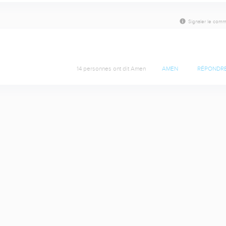
Signaler le comm
14 personnes ont dit Amen
AMEN
RÉPONDR