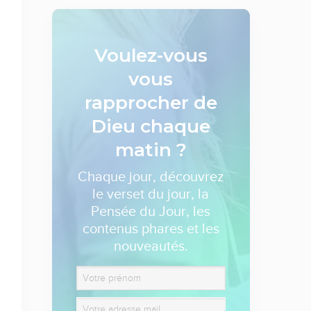
Voulez-vous
vous
rapprocher de
Dieu
chaque
matin ?
Chaque jour, découvrez
le verset du jour, la
Pensée du Jour, les
contenus phares et les
nouveautés.