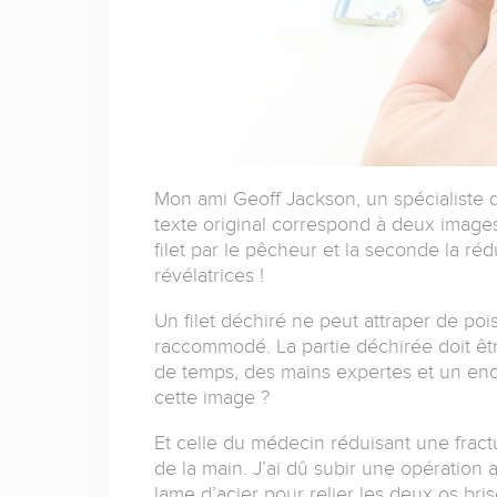
Mon ami Geoff Jackson, un spécialiste d
texte original correspond à deux image
filet par le pêcheur et la seconde la ré
révélatrices !
Un filet déchiré ne peut attraper de poiss
raccommodé. La partie déchirée doit êtr
de temps, des mains expertes et un end
cette image ?
Et celle du médecin réduisant une fract
de la main. J’ai dû subir une opération 
lame d’acier pour relier les deux os bri