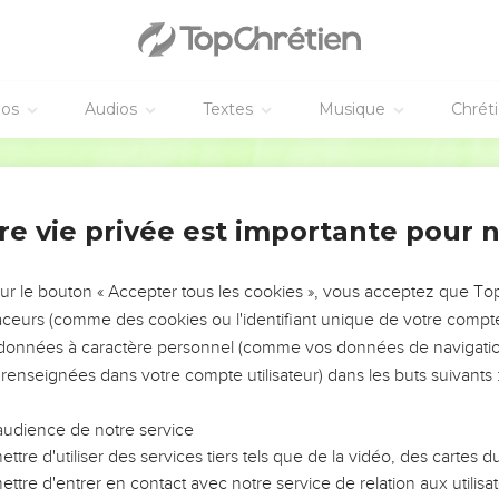
éos
Audios
Textes
Musique
Chrét
re vie privée est importante pour 
NEMENT DE L’ANNÉE !
ÉVITER LES VOTRES ?
sur le bouton « Accepter tous les cookies », vous acceptez que T
traceurs (comme des cookies ou l'identifiant unique de votre compte 
tes, leur impact, leur foi ou leur vision. Mais on voit
s données à caractère personnel (comme vos données de navigatio
fficiles qu'ils ont traversés, alors même que ce sont
 renseignées dans votre compte utilisateur) dans les buts suivants 
audience de notre service
s, et responsables reviennent sur les erreurs
 avancer avec plus de sagesse afin que leurs erreurs
ttre d'utiliser des services tiers tels que de la vidéo, des cartes
un ministère, une équipe, un groupe ou une famille,
ttre d'entrer en contact avec notre service de relation aux utilisat