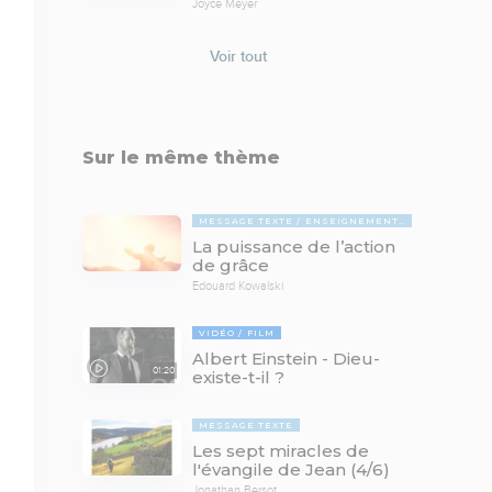
Joyce Meyer
Voir tout
Sur le même thème
MESSAGE TEXTE
ENSEIGNEMENTS BIBLIQUES
La puissance de l’action
de grâce
Edouard Kowalski
VIDÉO
FILM
Albert Einstein - Dieu-
01:20
existe-t-il ?
MESSAGE TEXTE
Les sept miracles de
l'évangile de Jean (4/6)
Jonathan Bersot