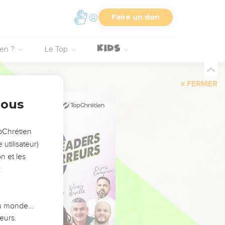
Faire un don
ien ?
Le Top
FERMER
nous
opChrétien
utilisateur)
n et les
:
 du monde…
eurs.