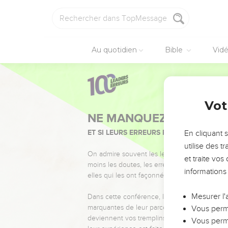
Au quotidien
Bible
Vid
Vot
NE MANQUEZ PAS L’ÉVÉ
ET SI LEURS ERREURS POUVAIENT VOUS 
En cliquant 
utilise des 
On admire souvent les leaders pour leurs réussi
et traite vo
moins les doutes, les erreurs et les saisons di
informations
elles qui les ont façonnés.
Mesurer l'
Dans cette conférence, leaders, entrepreneur
marquantes de leur parcours et les clés pour
Vous perme
deviennent vos tremplins. Que vous guidiez 
Vous perme