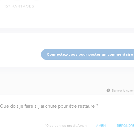
157
PARTAGES
Connectez-vous pour poster un commentaire
Signaler le comm
 dois je faire si j ai chuté pour être restaure ?

10 personnes ont dit Amen
AMEN
RÉPONDR