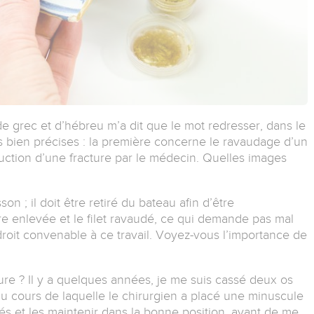
e grec et d’hébreu m’a dit que le mot redresser, dans le
s bien précises : la première concerne le ravaudage d’un
duction d’une fracture par le médecin. Quelles images
on ; il doit être retiré du bateau afin d’être
e enlevée et le filet ravaudé, ce qui demande pas mal
roit convenable à ce travail. Voyez-vous l’importance de
ure ? Il y a quelques années, je me suis cassé deux os
au cours de laquelle le chirurgien a placé une minuscule
sés et les maintenir dans la bonne position, avant de me