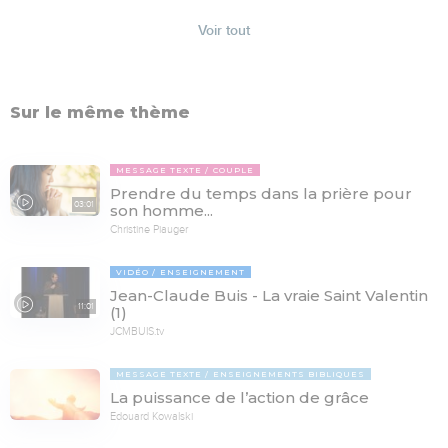
Voir tout
Sur le même thème
MESSAGE TEXTE
COUPLE
Prendre du temps dans la prière pour
03:01
son homme...
Christine Piauger
VIDÉO
ENSEIGNEMENT
Jean-Claude Buis - La vraie Saint Valentin
11:01
(1)
JCMBUIS.tv
MESSAGE TEXTE
ENSEIGNEMENTS BIBLIQUES
La puissance de l’action de grâce
Edouard Kowalski