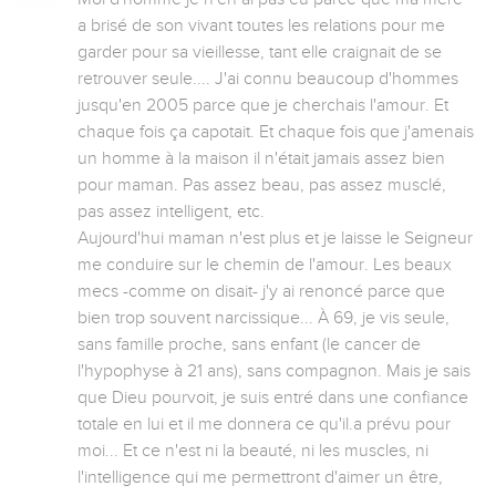
a brisé de son vivant toutes les relations pour me 
garder pour sa vieillesse, tant elle craignait de se 
retrouver seule.... J'ai connu beaucoup d'hommes 
jusqu'en 2005 parce que je cherchais l'amour. Et 
chaque fois ça capotait. Et chaque fois que j'amenais 
un homme à la maison il n'était jamais assez bien 
pour maman. Pas assez beau, pas assez musclé, 
pas assez intelligent, etc. 

Aujourd'hui maman n'est plus et je laisse le Seigneur 
me conduire sur le chemin de l'amour. Les beaux 
mecs -comme on disait- j'y ai renoncé parce que 
bien trop souvent narcissique... À 69, je vis seule, 
sans famille proche, sans enfant (le cancer de 
l'hypophyse à 21 ans), sans compagnon. Mais je sais 
que Dieu pourvoit, je suis entré dans une confiance 
totale en lui et il me donnera ce qu'il.a prévu pour 
moi... Et ce n'est ni la beauté, ni les muscles, ni 
l'intelligence qui me permettront d'aimer un être, 