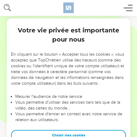
Votre vie privée est importante
pour nous
NE MANQUEZ PAS L’ÉVÉNEMENT
En cliquant sur le bouton « Accepter tous les cookies », vous
DE L’ANNÉE !
acceptez que TopChrétien utilise des traceurs (comme des
cookies ou l'identifiant unique de votre compte utilisateur) et
ET SI LEURS ERREURS POUVAIENT VOUS ÉVITER LES
traite vos données à caractère personnel (comme vos
VOTRES ?
données de navigation et les informations renseignées dans
votre compte utilisateur) dans les buts suivants :
On admire souvent les leaders pour leurs réussites, leur impact,
leur foi ou leur vision. Mais on voit moins les doutes, les erreurs
Mesurer l'audience de notre service
Vous permettre d'utiliser des services tiers tels que de la
et les saisons difficiles qu'ils ont traversés, alors même que ce
vidéo, des cartes du monde…
sont elles qui les ont façonnés.
Vous permettre d'entrer en contact avec notre service de
relation aux utilisateurs.
Dans cette conférence, leaders, entrepreneurs, et responsables
reviennent sur les erreurs marquantes de leur parcours et les
clés pour avancer avec plus de sagesse afin que leurs erreurs
Choisir mes cookies