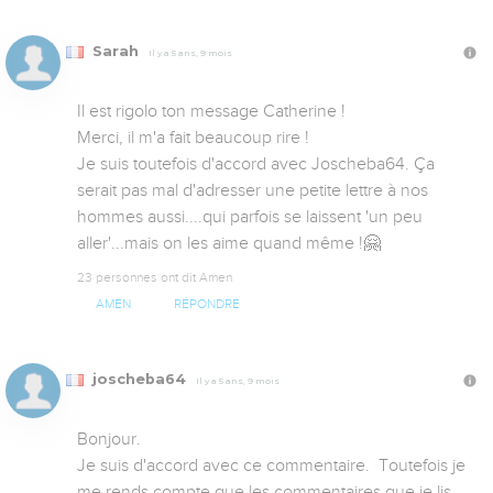
Sarah
Il y a 5 ans, 9 mois
Il est rigolo ton message Catherine !

Merci, il m'a fait beaucoup rire !

Je suis toutefois d'accord avec Joscheba64. Ça 
serait pas mal d'adresser une petite lettre à nos 
hommes aussi....qui parfois se laissent 'un peu 
aller'...mais on les aime quand même !🤗
23 personnes ont dit Amen
AMEN
RÉPONDRE
joscheba64
Il y a 5 ans, 9 mois
Bonjour.

Je suis d'accord avec ce commentaire.  Toutefois je 
me rends compte que les commentaires que je lis 