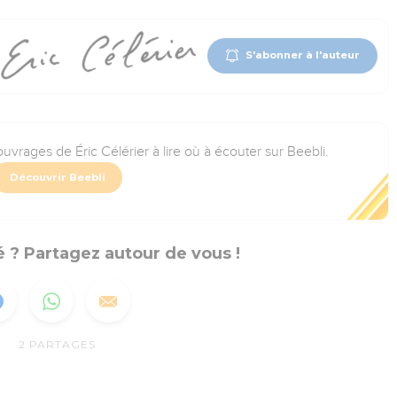
S'abonner à l'auteur
uvrages de Éric Célérier à lire où à écouter sur Beebli.
Découvrir Beebli
 ? Partagez autour de vous !
2
PARTAGES