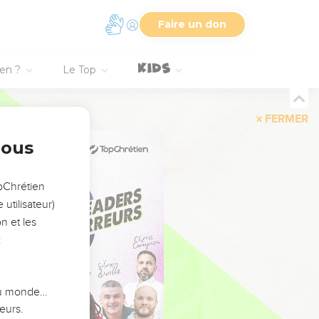
Faire un don
ien ?
Le Top
FERMER
nous
opChrétien
utilisateur)
n et les
:
 du monde…
eurs.