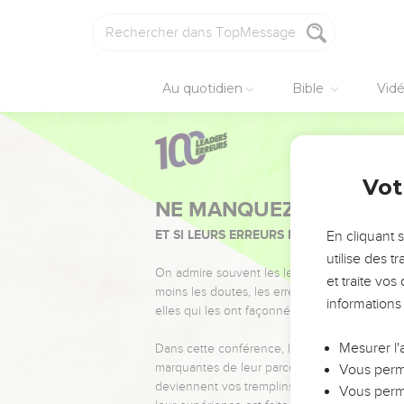
Au quotidien
Bible
Vid
Vot
NE MANQUEZ PAS L’ÉVÉ
ET SI LEURS ERREURS POUVAIENT VOUS 
En cliquant 
utilise des 
On admire souvent les leaders pour leurs réussi
et traite vo
moins les doutes, les erreurs et les saisons di
informations
elles qui les ont façonnés.
Mesurer l'
Dans cette conférence, leaders, entrepreneur
marquantes de leur parcours et les clés pour
Vous perme
deviennent vos tremplins. Que vous guidiez 
Vous perme