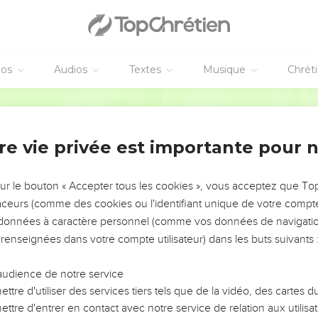
éos
Audios
Textes
Musique
Chrét
re vie privée est importante pour 
NEMENT DE L’ANNÉE !
ÉVITER LES VOTRES ?
sur le bouton « Accepter tous les cookies », vous acceptez que T
traceurs (comme des cookies ou l'identifiant unique de votre compte 
tes, leur impact, leur foi ou leur vision. Mais on voit
s données à caractère personnel (comme vos données de navigatio
fficiles qu'ils ont traversés, alors même que ce sont
 renseignées dans votre compte utilisateur) dans les buts suivants 
audience de notre service
s, et responsables reviennent sur les erreurs
 avancer avec plus de sagesse afin que leurs erreurs
ttre d'utiliser des services tiers tels que de la vidéo, des cartes
un ministère, une équipe, un groupe ou une famille,
ttre d'entrer en contact avec notre service de relation aux utilisat