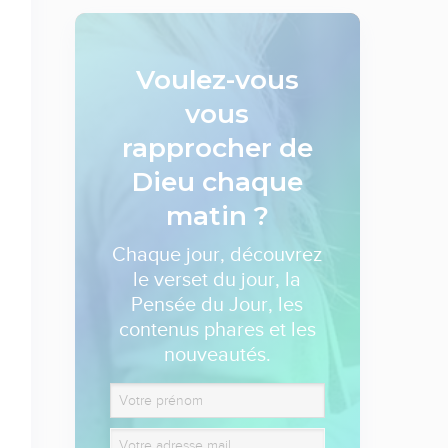
Voulez-vous
vous
rapprocher de
Dieu
chaque
matin ?
Chaque jour, découvrez
le verset du jour, la
Pensée du Jour, les
contenus phares et les
nouveautés.