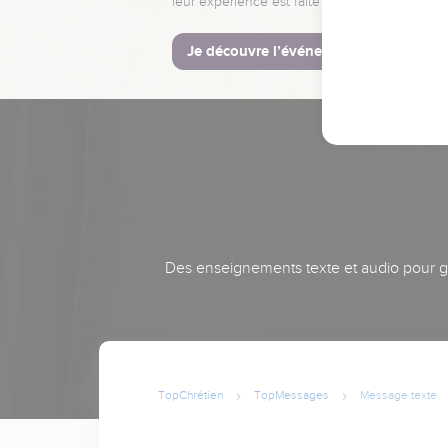
leur expérience est faite pour vous.
Je découvre l’événement
Des enseignements texte et audio pour gra
TopChrétien
TopMessages
Message texte