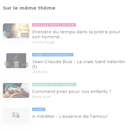
Sur le même thème
MESSAGE TEXTE
COUPLE
Prendre du temps dans la prière pour
03:01
son homme...
Christine Piauger
VIDÉO
ENSEIGNEMENT
Jean-Claude Buis - La vraie Saint Valentin
11:01
(1)
JCMBUIS.tv
MESSAGE TEXTE
PARENT
Comment prier pour nos enfants ?
Patricia Stuart
VIDÉO
A méditer - L'essence de l'amour