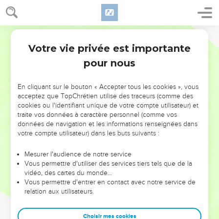
Votre vie privée est importante
pour nous
NE MANQUEZ PAS L’ÉVÉNEMENT
En cliquant sur le bouton « Accepter tous les cookies », vous
DE L’ANNÉE !
acceptez que TopChrétien utilise des traceurs (comme des
cookies ou l'identifiant unique de votre compte utilisateur) et
ET SI LEURS ERREURS POUVAIENT VOUS ÉVITER LES
traite vos données à caractère personnel (comme vos
VOTRES ?
données de navigation et les informations renseignées dans
votre compte utilisateur) dans les buts suivants :
On admire souvent les leaders pour leurs réussites, leur impact,
leur foi ou leur vision. Mais on voit moins les doutes, les erreurs
Mesurer l'audience de notre service
Vous permettre d'utiliser des services tiers tels que de la
et les saisons difficiles qu'ils ont traversés, alors même que ce
vidéo, des cartes du monde…
sont elles qui les ont façonnés.
Vous permettre d'entrer en contact avec notre service de
relation aux utilisateurs.
Dans cette conférence, leaders, entrepreneurs, et responsables
reviennent sur les erreurs marquantes de leur parcours et les
clés pour avancer avec plus de sagesse afin que leurs erreurs
Choisir mes cookies