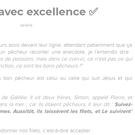
avec excellence ✅
sarielle
rs assis devant leur ligne, attendant patiemment que ça
 un pêcheur raconter une anecdote, je l’entendis dire :
us de poissons, mais dans ce coin-ci, ce n’est pas ce qui
nction, ce sont les bons pêcheurs !"
n bon pêcheur est celui ou celle qui suit Jésus et qui
e Galilée, Il vit deux frères, Simon, appelé Pierre, et
ans la mer ; car ils étaient pêcheurs. Il leur dit :
Suivez-
mmes.
Aussitôt, ils laissèrent les filets, et Le suivirent
"
onner nos filets, c’est-à-dire accepter :