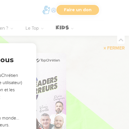
Faire un don
ien ?
Le Top
FERMER
nous
opChrétien
utilisateur)
n et les
:
 du monde…
eurs.