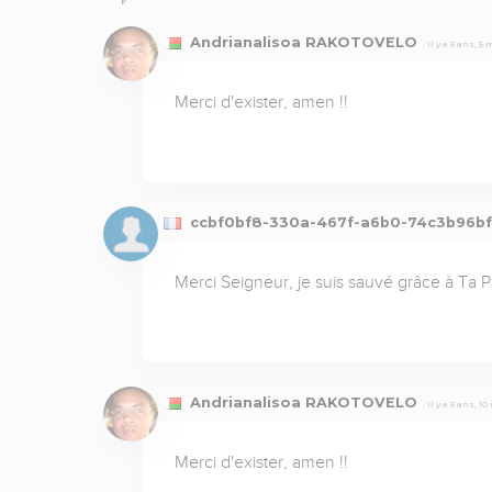
Andrianalisoa RAKOTOVELO
Il y a 5 ans, 5
Merci d'exister, amen !!
ccbf0bf8-330a-467f-a6b0-74c3b96b
Merci Seigneur, je suis sauvé grâce à Ta P
Andrianalisoa RAKOTOVELO
Il y a 5 ans, 1
Merci d'exister, amen !!