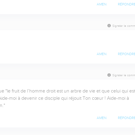
AMEN
RÉPONDR
Signaler le comm
AMEN
RÉPONDR
Signaler le comm
 "le fruit de l’homme droit est un arbre de vie et que celui qui est
de-moi à devenir ce disciple qui réjouit Ton cœur ! Aide-moi à 
n."
AMEN
RÉPONDR