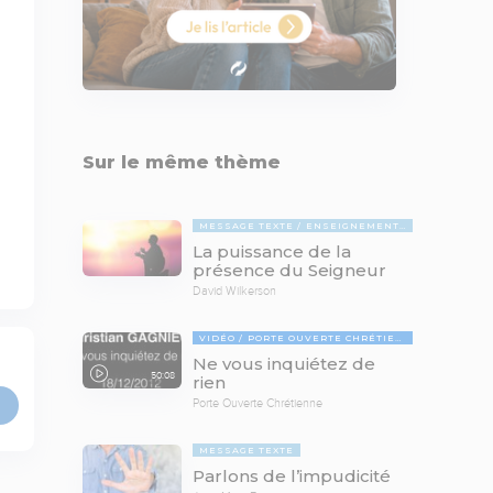
Sur le même thème
MESSAGE TEXTE
ENSEIGNEMENTS BIBLIQUES
La puissance de la
présence du Seigneur
David Wilkerson
VIDÉO
PORTE OUVERTE CHRÉTIENNE
Ne vous inquiétez de
50:08
rien
Porte Ouverte Chrétienne
MESSAGE TEXTE
Parlons de l’impudicité