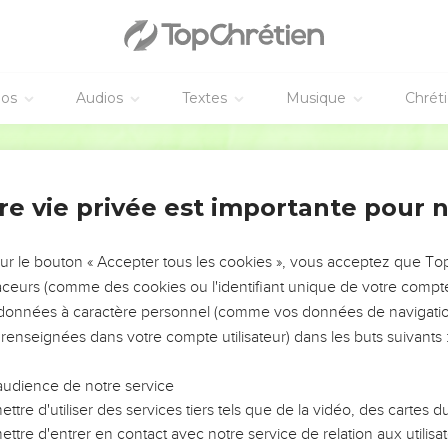
éos
Audios
Textes
Musique
Chrét
re vie privée est importante pour 
NEMENT DE L’ANNÉE !
ÉVITER LES VOTRES ?
sur le bouton « Accepter tous les cookies », vous acceptez que T
traceurs (comme des cookies ou l'identifiant unique de votre compte 
tes, leur impact, leur foi ou leur vision. Mais on voit
s données à caractère personnel (comme vos données de navigatio
fficiles qu'ils ont traversés, alors même que ce sont
 renseignées dans votre compte utilisateur) dans les buts suivants 
audience de notre service
s, et responsables reviennent sur les erreurs
 avancer avec plus de sagesse afin que leurs erreurs
ttre d'utiliser des services tiers tels que de la vidéo, des cartes
un ministère, une équipe, un groupe ou une famille,
ttre d'entrer en contact avec notre service de relation aux utilisat