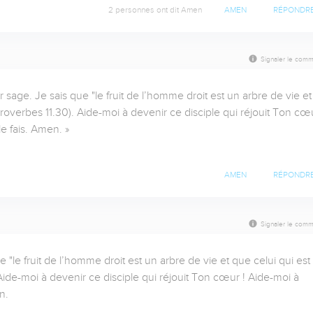
2 personnes ont dit Amen
AMEN
RÉPONDR
Signaler le comm
sage. Je sais que "le fruit de l’homme droit est un arbre de vie et 
overbes 11.30). Aide-moi à devenir ce disciple qui réjouit Ton cœur
 fais. Amen. »

AMEN
RÉPONDR
Signaler le comm
"le fruit de l’homme droit est un arbre de vie et que celui qui est 
de-moi à devenir ce disciple qui réjouit Ton cœur ! Aide-moi à 
n.