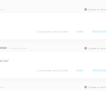
 mois
Signaler le comm
3 personnes ont dit Amen
AMEN
RÉPONDR
f060
Il y a 5 ans, 9 mois
Signaler le comm
arole!
2 personnes ont dit Amen
AMEN
RÉPONDR
0 mois
Signaler le comm