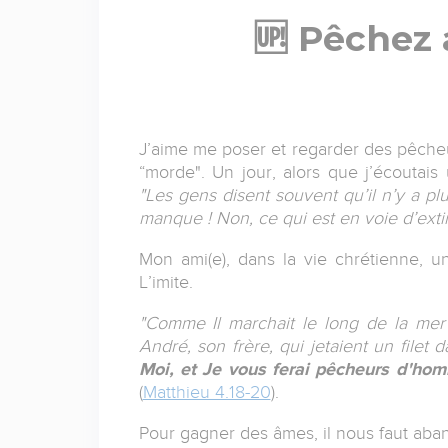
🆙 Pêchez 
J’aime me poser et regarder des pêcheu
“morde". Un jour, alors que j’écoutais
"Les gens disent souvent qu’il n’y a pl
manque ! Non, ce qui est en voie d’exti
Mon ami(e), dans la vie chrétienne, u
L’imite.
"Comme Il marchait le long de la mer d
André, son frère, qui jetaient un filet d
Moi, et Je vous ferai pêcheurs d'ho
(
Matthieu 4.18-20
).
Pour gagner des âmes, il nous faut aband