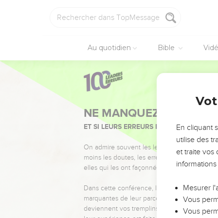
Au quotidien
Bible
Vid
Vot
NE MANQUEZ PAS L’ÉVÉ
ET SI LEURS ERREURS POUVAIENT VOUS 
En cliquant 
utilise des 
On admire souvent les leaders pour leurs réussi
et traite vo
moins les doutes, les erreurs et les saisons di
informations
elles qui les ont façonnés.
Mesurer l'
Dans cette conférence, leaders, entrepreneur
marquantes de leur parcours et les clés pour
Vous perme
deviennent vos tremplins. Que vous guidiez 
Vous perme