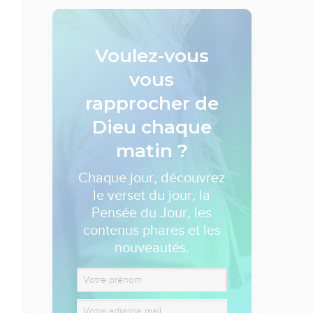
Voulez-vous
vous
rapprocher de
Dieu
chaque
matin ?
Chaque jour, découvrez
le verset du jour, la
Pensée du Jour, les
contenus phares et les
nouveautés.