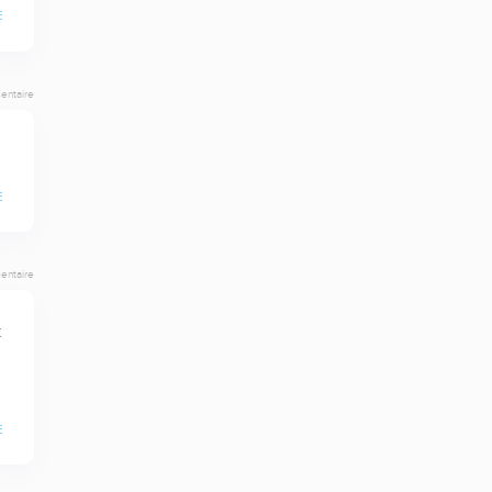
E
entaire
E
entaire
 
E