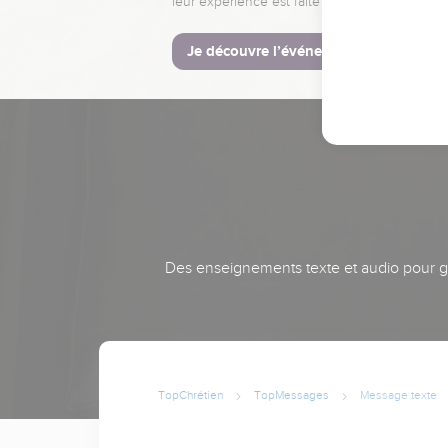
leur expérience est faite pour vous.
Je découvre l’événement
Des enseignements texte et audio pour gra
TopChrétien
TopMessages
Message texte