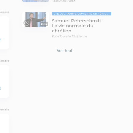
Jean-Marc Ferez
entaire
VIDÉO
PORTE OUVERTE CHRÉTIENNE
Samuel Peterschmitt -
65:58
La vie normale du
chrétien
Porte Ouverte Chrétienne
E
Voir tout
entaire
E
entaire