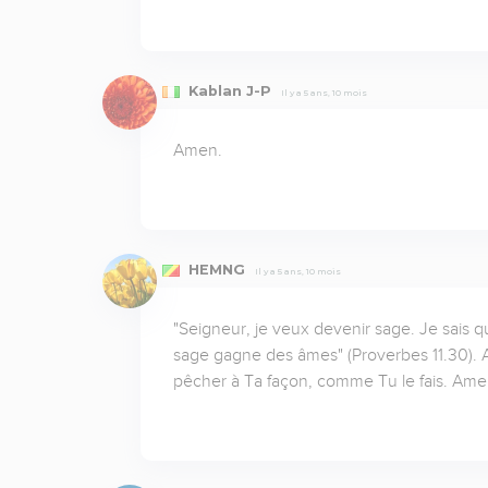
Kablan J-P
Il y a 5 ans, 10 mois
Amen.
HEMNG
Il y a 5 ans, 10 mois
"Seigneur, je veux devenir sage. Je sais que
sage gagne des âmes" (Proverbes 11.30). Ai
pêcher à Ta façon, comme Tu le fais. Ame