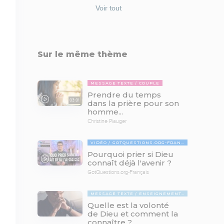
Voir tout
Sur le même thème
MESSAGE TEXTE
COUPLE
Prendre du temps
03:01
dans la prière pour son
homme...
Christine Piauger
VIDÉO
GOTQUESTIONS.ORG-FRANÇAIS
Pourquoi prier si Dieu
04:24
connaît déjà l'avenir ?
GotQuestions.org-Français
MESSAGE TEXTE
ENSEIGNEMENTS BIBLIQUES
Quelle est la volonté
de Dieu et comment la
connaître ?