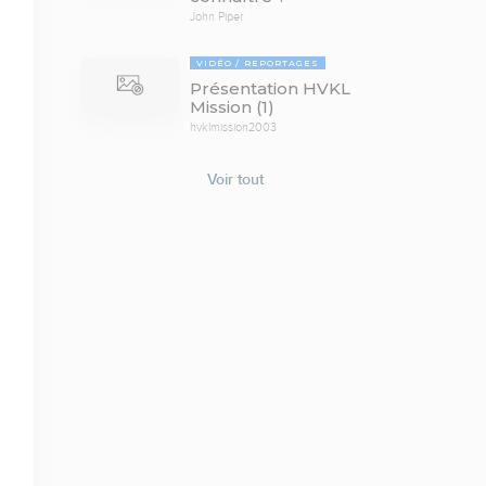
John Piper
VIDÉO
REPORTAGES
Présentation HVKL
Mission (1)
hvklmission2003
Voir tout