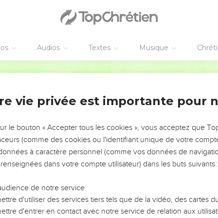
éos
Audios
Textes
Musique
Chrét
re vie privée est importante pour 
NEMENT DE L’ANNÉE !
ÉVITER LES VOTRES ?
sur le bouton « Accepter tous les cookies », vous acceptez que T
traceurs (comme des cookies ou l'identifiant unique de votre compte 
tes, leur impact, leur foi ou leur vision. Mais on voit
s données à caractère personnel (comme vos données de navigatio
fficiles qu'ils ont traversés, alors même que ce sont
 renseignées dans votre compte utilisateur) dans les buts suivants 
audience de notre service
s, et responsables reviennent sur les erreurs
 avancer avec plus de sagesse afin que leurs erreurs
ttre d'utiliser des services tiers tels que de la vidéo, des cartes
un ministère, une équipe, un groupe ou une famille,
ttre d'entrer en contact avec notre service de relation aux utilisat