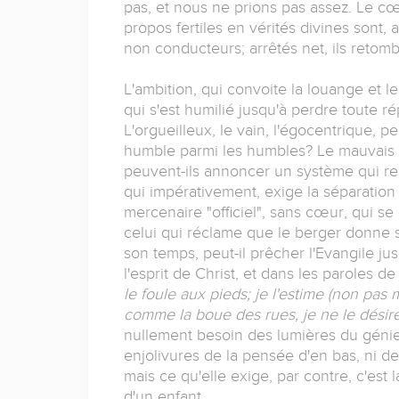
pas, et nous ne prions pas assez. Le c
propos fertiles en vérités divines sont,
non conducteurs; arrêtés net, ils retom
L'ambition, qui convoite la louange et l
qui s'est humilié jusqu'à perdre toute ré
L'orgueilleux, le vain, l'égocentrique, p
humble parmi les humbles? Le mauvais cara
peuvent-ils annoncer un système qui re
qui impérativement, exige la séparation 
mercenaire "officiel", sans cœur, qui se 
celui qui réclame que le berger donne sa
son temps, peut-il prêcher l'Evangile ju
l'esprit de Christ, et dans les paroles de
le foule aux pieds; je l'estime (non pas 
comme la boue des rues, je ne le désire
nullement besoin des lumières du génie 
enjolivures de la pensée d'en bas, ni de 
mais ce qu'elle exige, par contre, c'est la
d'un enfant.