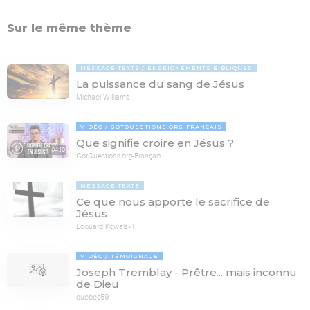
Sur le même thème
MESSAGE TEXTE
ENSEIGNEMENTS BIBLIQUES
La puissance du sang de Jésus
Michaël Williams
VIDÉO
GOTQUESTIONS.ORG-FRANÇAIS
Que signifie croire en Jésus ?
04:10
GotQuestions.org-Français
MESSAGE TEXTE
Ce que nous apporte le sacrifice de
Jésus
Edouard Kowalski
VIDÉO
TÉMOIGNAGE
Joseph Tremblay - Prêtre... mais inconnu
de Dieu
quebec59