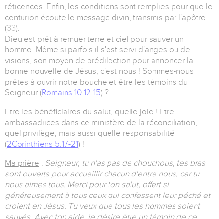
réticences. Enfin, les conditions sont remplies pour que le
centurion écoute le message divin, transmis par l'apôtre
(
33
).
Dieu est prêt à remuer terre et ciel pour sauver un
homme. Même si parfois il s'est servi d'anges ou de
visions, son moyen de prédilection pour annoncer la
bonne nouvelle de Jésus, c'est nous ! Sommes-nous
prêtes à ouvrir notre bouche et être les témoins du
Seigneur (
Romains 10.12-15
) ?
Etre les bénéficiaires du salut, quelle joie ! Etre
ambassadrices dans ce ministère de la réconciliation,
quel privilège, mais aussi quelle responsabilité
(
2Corinthiens 5.17-21
) !
Ma prière
:
Seigneur, tu n'as pas de chouchous, tes bras
sont ouverts pour accueillir chacun d'entre nous, car tu
nous aimes tous. Merci pour ton salut, offert si
généreusement à tous ceux qui confessent leur péché et
croient en Jésus. Tu veux que tous les hommes soient
sauvés. Avec ton aide, je désire être un témoin de ce