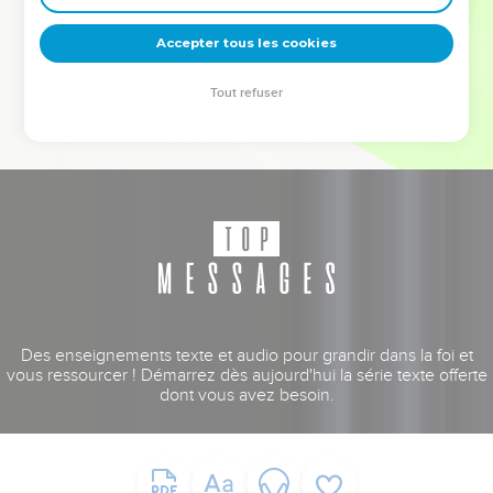
deviennent vos tremplins. Que vous guidiez un ministère, une
équipe, un groupe ou une famille, leur expérience est faite
Accepter tous les cookies
pour vous.
Tout refuser
Je découvre l’événement
Des enseignements texte et audio pour grandir dans la foi et
vous ressourcer ! Démarrez dès aujourd'hui la série texte offerte
dont vous avez besoin.