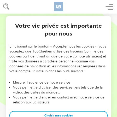
Votre vie privée est importante
pour nous
NE MANQUEZ PAS L’ÉVÉNEMENT
En cliquant sur le bouton « Accepter tous les cookies », vous
DE L’ANNÉE !
acceptez que TopChrétien utilise des traceurs (comme des
cookies ou l'identifiant unique de votre compte utilisateur) et
ET SI LEURS ERREURS POUVAIENT VOUS ÉVITER LES
traite vos données à caractère personnel (comme vos
VOTRES ?
données de navigation et les informations renseignées dans
votre compte utilisateur) dans les buts suivants :
On admire souvent les leaders pour leurs réussites, leur impact,
leur foi ou leur vision. Mais on voit moins les doutes, les erreurs
Mesurer l'audience de notre service
Vous permettre d'utiliser des services tiers tels que de la
et les saisons difficiles qu'ils ont traversés, alors même que ce
vidéo, des cartes du monde…
sont elles qui les ont façonnés.
Vous permettre d'entrer en contact avec notre service de
relation aux utilisateurs.
Dans cette conférence, leaders, entrepreneurs, et responsables
reviennent sur les erreurs marquantes de leur parcours et les
clés pour avancer avec plus de sagesse afin que leurs erreurs
Choisir mes cookies