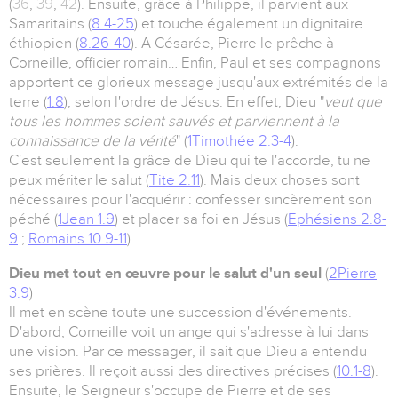
(
36
,
39
,
42
). Ensuite, grâce à Philippe, il parvient aux
Samaritains (
8.4-25
) et touche également un dignitaire
éthiopien (
8.26-40
). A Césarée, Pierre le prêche à
Corneille, officier romain… Enfin, Paul et ses compagnons
apportent ce glorieux message jusqu'aux extrémités de la
terre (
1.8
), selon l'ordre de Jésus. En effet, Dieu "
veut que
tous les hommes soient sauvés et parviennent à la
connaissance de la vérité
" (
1Timothée 2.3-4
).
C'est seulement la grâce de Dieu qui te l'accorde, tu ne
peux mériter le salut (
Tite 2.11
). Mais deux choses sont
nécessaires pour l'acquérir : confesser sincèrement son
péché (
1Jean 1.9
) et placer sa foi en Jésus (
Ephésiens 2.8-
9
;
Romains 10.9-11
).
Dieu met tout en œuvre pour le salut d'un seul
(
2Pierre
3.9
)
Il met en scène toute une succession d'événements.
D'abord, Corneille voit un ange qui s'adresse à lui dans
une vision. Par ce messager, il sait que Dieu a entendu
ses prières. Il reçoit aussi des directives précises (
10.1-8
).
Ensuite, le Seigneur s'occupe de Pierre et de ses