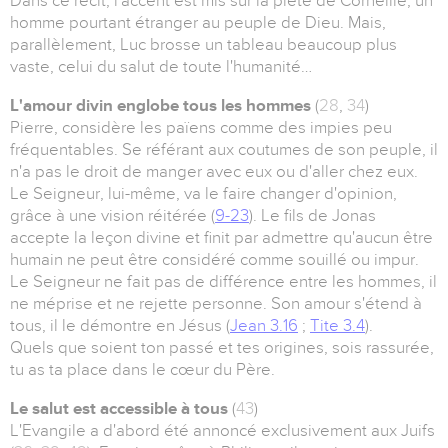
Dans ce récit, l'accent est mis sur la piété de Corneille, un
homme pourtant étranger au peuple de Dieu. Mais,
parallèlement, Luc brosse un tableau beaucoup plus
vaste, celui du salut de toute l'humanité…
L'amour divin englobe tous les hommes
(
28
,
34
)
Pierre, considère les païens comme des impies peu
fréquentables. Se référant aux coutumes de son peuple, il
n'a pas le droit de manger avec eux ou d'aller chez eux.
Le Seigneur, lui-même, va le faire changer d'opinion,
grâce à une vision réitérée (
9-23
). Le fils de Jonas
accepte la leçon divine et finit par admettre qu'aucun être
humain ne peut être considéré comme souillé ou impur.
Le Seigneur ne fait pas de différence entre les hommes, il
ne méprise et ne rejette personne. Son amour s'étend à
tous, il le démontre en Jésus (
Jean 3.16
;
Tite 3.4
).
Quels que soient ton passé et tes origines, sois rassurée,
tu as ta place dans le cœur du Père.
Le salut est accessible à tous
(
43
)
L'Evangile a d'abord été annoncé exclusivement aux Juifs