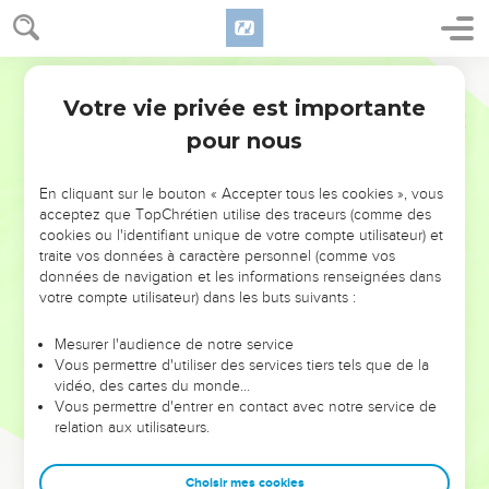
Votre vie privée est importante
pour nous
NE MANQUEZ PAS L’ÉVÉNEMENT
En cliquant sur le bouton « Accepter tous les cookies », vous
DE L’ANNÉE !
acceptez que TopChrétien utilise des traceurs (comme des
cookies ou l'identifiant unique de votre compte utilisateur) et
ET SI LEURS ERREURS POUVAIENT VOUS ÉVITER LES
traite vos données à caractère personnel (comme vos
VOTRES ?
données de navigation et les informations renseignées dans
votre compte utilisateur) dans les buts suivants :
On admire souvent les leaders pour leurs réussites, leur impact,
leur foi ou leur vision. Mais on voit moins les doutes, les erreurs
Mesurer l'audience de notre service
Vous permettre d'utiliser des services tiers tels que de la
et les saisons difficiles qu'ils ont traversés, alors même que ce
vidéo, des cartes du monde…
sont elles qui les ont façonnés.
Vous permettre d'entrer en contact avec notre service de
relation aux utilisateurs.
Dans cette conférence, leaders, entrepreneurs, et responsables
reviennent sur les erreurs marquantes de leur parcours et les
clés pour avancer avec plus de sagesse afin que leurs erreurs
Choisir mes cookies