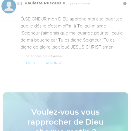
Paulette Ruscassie
Il y a 8 ans, 8 mois
Ô,SEIGNEUR mon DIEU apprend moi à te louer ,ce 
que je désire c'est m'offrir  à Toi qui m'aime 
,Seigneur j'aimerais que ma louange pour toi  coule 
de ma bouche car Tu es digne Seigneur ,Tu es 
digne de gloire ,soit loué JESUS CHRIST amen
38 personnes ont dit Amen
AMEN
RÉPONDRE
Voulez-vous vous
rapprocher de Dieu