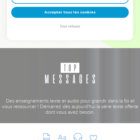
deviennent vos tremplins. Que vous guidiez un ministère, une
équipe, un groupe ou une famille, leur expérience est faite
Accepter tous les cookies
pour vous.
Tout refuser
Je découvre l’événement
Des enseignements texte et audio pour grandir dans la foi et
vous ressourcer ! Démarrez dès aujourd'hui la série texte offerte
dont vous avez besoin.