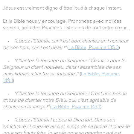
Jésus est vraiment digne d’être loué à chaque instant.
Et la Bible nous y encourage. Prononcez avec moi ces
versets, tirés des Psaumes. Dites-les de tout votre cœur…
•
"Louez l’Eternel, car il est bon, chantez en l’honneur
de son nom, car il est beau !"
(
La Bible, Psaume 135.3
)
•
"Chantez la louange du Seigneur ! Chantez pour le
Seigneur un chant nouveau, dans l’assemblée de ses
amis fidèles, chantez sa louange !"
(
La Bible, Psaume
149.1
)
•
"Chantez la louange du Seigneur ! C’est une bonne
chose de chanter notre Dieu, oui, c’est agréable de
chanter sa louange !"
(
La Bible, Psaume 147.1
)
•
"Louez l’Éternel ! Louez le Dieu fort. Dans son
sanctuaire ! Louez-le au ciel, siège de sa gloire ! Louez-le
pour ses hauts faits, louez-le pour sa grandeur qui est