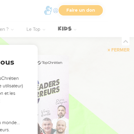
Faire un don
ien ?
Le Top
FERMER
nous
opChrétien
utilisateur)
n et les
:
 du monde…
eurs.