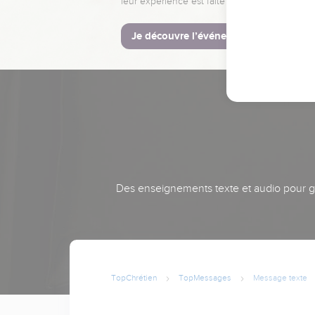
leur expérience est faite pour vous.
Je découvre l’événement
Des enseignements texte et audio pour gra
TopChrétien
TopMessages
Message texte