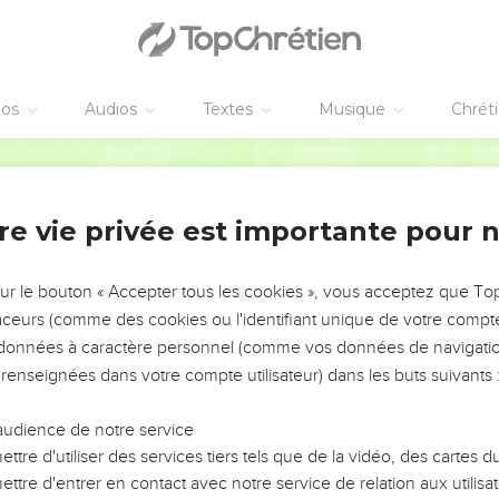
éos
Audios
Textes
Musique
Chrét
re vie privée est importante pour 
NEMENT DE L’ANNÉE !
ÉVITER LES VOTRES ?
sur le bouton « Accepter tous les cookies », vous acceptez que T
traceurs (comme des cookies ou l'identifiant unique de votre compte 
tes, leur impact, leur foi ou leur vision. Mais on voit
s données à caractère personnel (comme vos données de navigatio
fficiles qu'ils ont traversés, alors même que ce sont
 renseignées dans votre compte utilisateur) dans les buts suivants 
audience de notre service
s, et responsables reviennent sur les erreurs
 avancer avec plus de sagesse afin que leurs erreurs
ttre d'utiliser des services tiers tels que de la vidéo, des cartes
un ministère, une équipe, un groupe ou une famille,
ttre d'entrer en contact avec notre service de relation aux utilisat