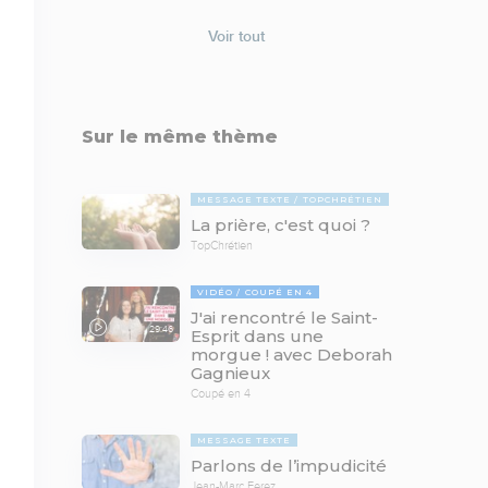
Voir tout
Sur le même thème
MESSAGE TEXTE
TOPCHRÉTIEN
La prière, c'est quoi ?
TopChrétien
VIDÉO
COUPÉ EN 4
J'ai rencontré le Saint-
29:46
Esprit dans une
morgue ! avec Deborah
Gagnieux
Coupé en 4
MESSAGE TEXTE
Parlons de l’impudicité
Jean-Marc Ferez