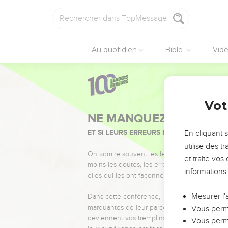
Au quotidien
Bible
Vid
Vot
NE MANQUEZ PAS L’ÉVÉ
ET SI LEURS ERREURS POUVAIENT VOUS 
En cliquant 
utilise des 
On admire souvent les leaders pour leurs réussi
et traite vo
moins les doutes, les erreurs et les saisons di
informations
elles qui les ont façonnés.
Mesurer l'
Dans cette conférence, leaders, entrepreneur
marquantes de leur parcours et les clés pour
Vous perme
deviennent vos tremplins. Que vous guidiez 
Vous perme