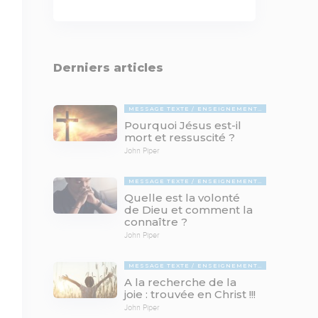
Derniers articles
MESSAGE TEXTE
ENSEIGNEMENTS BIBLIQUES
Pourquoi Jésus est-il
mort et ressuscité ?
John Piper
MESSAGE TEXTE
ENSEIGNEMENTS BIBLIQUES
Quelle est la volonté
de Dieu et comment la
connaître ?
John Piper
MESSAGE TEXTE
ENSEIGNEMENTS BIBLIQUES
A la recherche de la
joie : trouvée en Christ !!!
John Piper