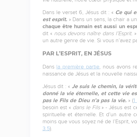
Dans le verset 6, Jésus dit : «
Ce qui es
est esprit.
» Dans un sens, la chair a u
chaque être humain est aussi un esprit 
dit «
nous devons naître dans l’Esprit.
»
un autre genre de vie. Si vous n’avez 
PAR L’ESPRIT, EN JÉSUS
Dans
la première partie
, nous avons r
naissance de Jésus et la nouvelle naissa
Jésus dit : «
Je suis le chemin, la vérit
donné la vie éternelle, et cette vie est
pas le Fils de Dieu n’a pas la vie.
» (
1
besoin est «
dans le Fils
» - Jésus est c
spirituelle et éternelle. Et d’un autre
moins que vous soyez né de l’Esprit, v
3.5
).