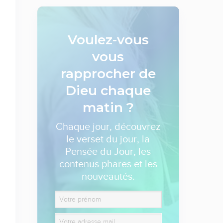
Voulez-vous
vous
rapprocher de
Dieu
chaque
matin ?
Chaque jour, découvrez
le verset du jour, la
Pensée du Jour, les
contenus phares et les
nouveautés.