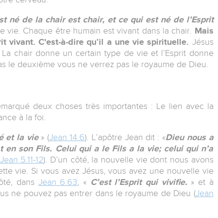
t né de la chair est chair, et ce qui est né de l’Esprit
ne vie. Chaque être humain est vivant dans la chair.
Mais
vivant. C'est-à-dire qu’il a une vie spirituelle.
Jésus
 La chair donne un certain type de vie et l’Esprit donne
pas le deuxième vous ne verrez pas le royaume de Dieu.
emarqué deux choses très importantes : Le lien avec la
nce à la foi.
é et la vie
» (
Jean 14.6
). L’apôtre Jean dit : «
Dieu nous a
 en son Fils. Celui qui a le Fils a la vie; celui qui n’a
 Jean 5.11-12
). D’un côté, la nouvelle vie dont nous avons
ette vie. Si vous avez Jésus, vous avez une nouvelle vie
 côté, dans
Jean 6.63
, «
C’est l’Esprit qui vivifie.
» et à
ous ne pouvez pas entrer dans le royaume de Dieu (
Jean