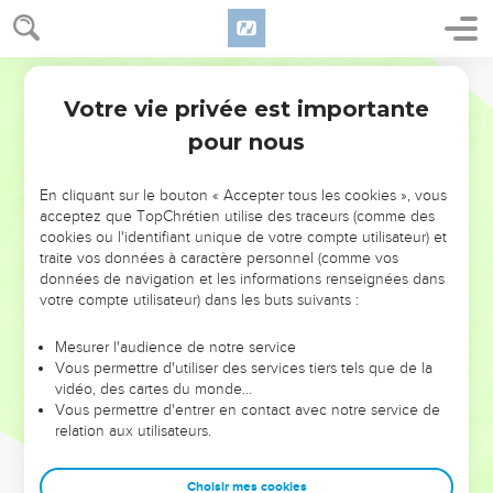
Votre vie privée est importante
pour nous
NE MANQUEZ PAS L’ÉVÉNEMENT
En cliquant sur le bouton « Accepter tous les cookies », vous
DE L’ANNÉE !
acceptez que TopChrétien utilise des traceurs (comme des
cookies ou l'identifiant unique de votre compte utilisateur) et
ET SI LEURS ERREURS POUVAIENT VOUS ÉVITER LES
traite vos données à caractère personnel (comme vos
VOTRES ?
données de navigation et les informations renseignées dans
votre compte utilisateur) dans les buts suivants :
On admire souvent les leaders pour leurs réussites, leur impact,
leur foi ou leur vision. Mais on voit moins les doutes, les erreurs
Mesurer l'audience de notre service
Vous permettre d'utiliser des services tiers tels que de la
et les saisons difficiles qu'ils ont traversés, alors même que ce
vidéo, des cartes du monde…
sont elles qui les ont façonnés.
Vous permettre d'entrer en contact avec notre service de
relation aux utilisateurs.
Dans cette conférence, leaders, entrepreneurs, et responsables
reviennent sur les erreurs marquantes de leur parcours et les
clés pour avancer avec plus de sagesse afin que leurs erreurs
Choisir mes cookies