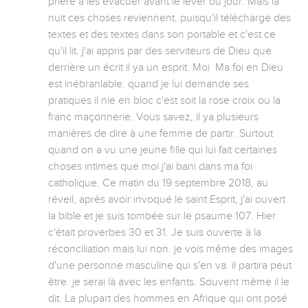
prière à les évacuer avant le lever du jour. Mais la 
nuit ces choses reviennent. puisqu'il télécharge des 
textes et des textes dans son portable et c'est ce 
qu'il lit. j'ai appris par des serviteurs de Dieu que 
derrière un écrit il ya un esprit. Moi  Ma foi en Dieu 
est inébranlable. quand je lui demande ses 
pratiques il nie en bloc c'est soit la rose croix ou la 
franc maçonnerie. Vous savez, il ya plusieurs 
manières de dire à une femme de partir. Surtout 
quand on a vu une jeune fille qui lui fait certaines 
choses intimes que moi j'ai bani dans ma foi 
catholique. Ce matin du 19 septembre 2018, au 
réveil, après avoir invoqué le saint Esprit, j'ai ouvert 
la bible et je suis tombée sur le psaume 107. Hier 
c'était proverbes 30 et 31. Je suis ouverte à la 
réconciliation mais lui non. je vois même des images 
d'une personne masculine qui s'en va. il partira peut 
être. je serai là avec les enfants. Souvent même il le 
dit. La plupart des hommes en Afrique qui ont posé 