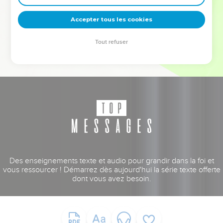
deviennent vos tremplins. Que vous guidiez un ministère, une
équipe, un groupe ou une famille, leur expérience est faite
Accepter tous les cookies
pour vous.
Tout refuser
Je découvre l’événement
Des enseignements texte et audio pour grandir dans la foi et
vous ressourcer ! Démarrez dès aujourd'hui la série texte offerte
dont vous avez besoin.