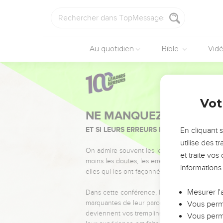
Au quotidien
Bible
Vid
Vot
NE MANQUEZ PAS L’ÉVÉ
ET SI LEURS ERREURS POUVAIENT VOUS 
En cliquant 
utilise des 
On admire souvent les leaders pour leurs réussi
et traite vo
moins les doutes, les erreurs et les saisons di
informations
elles qui les ont façonnés.
Mesurer l'
Dans cette conférence, leaders, entrepreneur
marquantes de leur parcours et les clés pour
Vous perme
deviennent vos tremplins. Que vous guidiez 
Vous perme