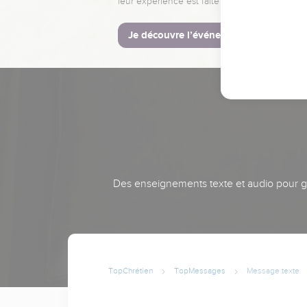
leur expérience est faite pour vous.
Je découvre l’événement
Des enseignements texte et audio pour gra
TopChrétien
TopMessages
Message texte