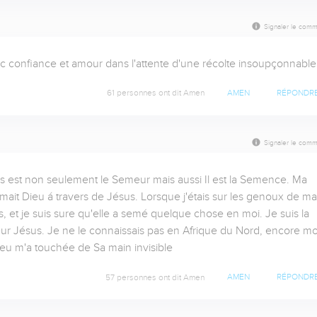
Signaler le comm
 confiance et amour dans l'attente d'une récolte insoupçonnable
61 personnes ont dit Amen
AMEN
RÉPONDR
Signaler le comm
s est non seulement le Semeur mais aussi Il est la Semence. Ma 
Imait Dieu á travers de Jésus. Lorsque j'étais sur les genoux de ma 
, et je suis sure qu'elle a semé quelque chose en moi. Je suis la 
ur Jésus. Je ne le connaissais pas en Afrique du Nord, encore moi
eu m'a touchée de Sa main invisible
57 personnes ont dit Amen
AMEN
RÉPONDR