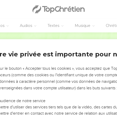
éos
Audios
Textes
Musique
Chrét
re vie privée est importante pour 
NEMENT DE L’ANNÉE !
ÉVITER LES VOTRES ?
sur le bouton « Accepter tous les cookies », vous acceptez que T
traceurs (comme des cookies ou l'identifiant unique de votre compte 
tes, leur impact, leur foi ou leur vision. Mais on voit
s données à caractère personnel (comme vos données de navigatio
fficiles qu'ils ont traversés, alors même que ce sont
 renseignées dans votre compte utilisateur) dans les buts suivants 
audience de notre service
s, et responsables reviennent sur les erreurs
 avancer avec plus de sagesse afin que leurs erreurs
ttre d'utiliser des services tiers tels que de la vidéo, des cartes
un ministère, une équipe, un groupe ou une famille,
ttre d'entrer en contact avec notre service de relation aux utilisat