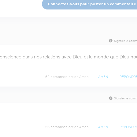
Connectez-vous pour poster un commentaire
Signaler le comm
conscience dans nos relations avec Dieu et le monde que Dieu nou
62 personnes ont dit Amen
AMEN
RÉPONDR
Signaler le comm
56 personnes ont dit Amen
AMEN
RÉPONDR