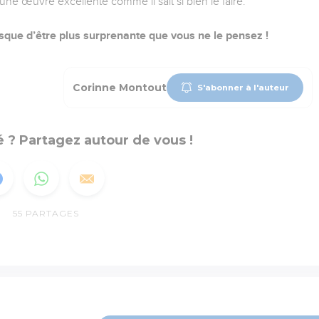
ne œuvre excellente comme il sait si bien le faire.
risque d’être plus surprenante que vous ne le pensez !
Corinne Montout
S'abonner à l'auteur
 ? Partagez autour de vous !
55
PARTAGES