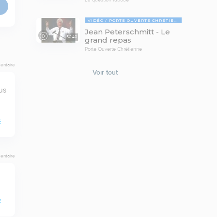
VIDÉO
PORTE OUVERTE CHRÉTIENNE
Jean Peterschmitt - Le
50:40
grand repas
Porte Ouverte Chrétienne
entaire
Voir tout
s 
E
entaire
E