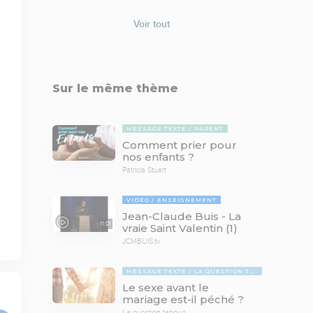
Voir tout
Sur le même thème
MESSAGE TEXTE
PARENT
Comment prier pour
nos enfants ?
Patricia Stuart
VIDÉO
ENSEIGNEMENT
Jean-Claude Buis - La
11:01
vraie Saint Valentin (1)
JCMBUIS.tv
MESSAGE TEXTE
LA QUESTION TABOUE
Le sexe avant le
mariage est-il péché ?
La question taboue