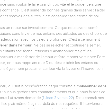
nce sans vouloir le faire grandir trop vite et le guider vers une
 confiance. C’est semer de bonnes graines dans sa vie : l’aider
ner et recevoir des autres, c’est consolider son estime de soi …
 pas un retour sur investissement. Ce que nous avons semé
statons dans la vie de nos enfants des attitudes ou des choix que
 adéquation avec nos valeurs profondes. C’est à ce moment
érer dans l’amour
. Ne pas se relâcher et continuer à semer.
s enfants soit sèche, refusons d’abandonner malgré les
 continuer à manifester de l’amour et faire monter vers notre Père
veur, en nous rappelant que Dieu désire bénir les enfants du
ns également proclamer sur leur vie la faveur et l’intervention
eau, qui suit la persévérance et qui consiste à
moissonner dans
s : si nous gardons ses commandements et que nous faisons ce
 nous Lui avons demandé (
1 Jean 3 verset 22
). Dieu connaît nos
 Il se plaît même à agir au-delà de nos requêtes. Il interviendra