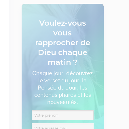
Voulez-vous
vous
rapprocher de
Dieu
chaque
matin ?
Chaque jour, découvrez
le verset du jour, la
Pensée du Jour, les
contenus phares et les
nouveautés.