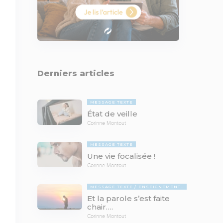
Derniers articles
MESSAGE TEXTE
État de veille
Corinne Montout
MESSAGE TEXTE
Une vie focalisée !
Corinne Montout
MESSAGE TEXTE
ENSEIGNEMENTS BIBLIQUES
Et la parole s’est faite
chair….
Corinne Montout