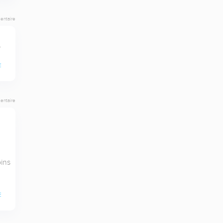
entaire
.
E
entaire
ns 
E