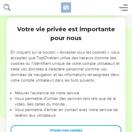
Votre vie privée est importante
pour nous
NE MANQUEZ PAS L’ÉVÉNEMENT
En cliquant sur le bouton « Accepter tous les cookies », vous
DE L’ANNÉE !
acceptez que TopChrétien utilise des traceurs (comme des
cookies ou l'identifiant unique de votre compte utilisateur) et
ET SI LEURS ERREURS POUVAIENT VOUS ÉVITER LES
traite vos données à caractère personnel (comme vos
VOTRES ?
données de navigation et les informations renseignées dans
votre compte utilisateur) dans les buts suivants :
On admire souvent les leaders pour leurs réussites, leur impact,
leur foi ou leur vision. Mais on voit moins les doutes, les erreurs
Mesurer l'audience de notre service
Vous permettre d'utiliser des services tiers tels que de la
et les saisons difficiles qu'ils ont traversés, alors même que ce
vidéo, des cartes du monde…
sont elles qui les ont façonnés.
Vous permettre d'entrer en contact avec notre service de
relation aux utilisateurs.
Dans cette conférence, leaders, entrepreneurs, et responsables
reviennent sur les erreurs marquantes de leur parcours et les
clés pour avancer avec plus de sagesse afin que leurs erreurs
Choisir mes cookies