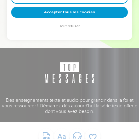
deviennent vos tremplins. Que vous guidiez un ministère, une
équipe, un groupe ou une famille, leur expérience est faite
Accepter tous les cookies
pour vous.
Tout refuser
Je découvre l’événement
Des enseignements texte et audio pour grandir dans la foi et
vous ressourcer ! Démarrez dès aujourd'hui la série texte offerte
dont vous avez besoin.