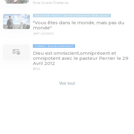
37:23
Porte Ouverte Chrétienne
MESSAGE TEXTE
ENSEIGNEMENTS BIBLIQUES
"Vous êtes dans le monde, mais pas du
monde"
Jean Loussaut
VIDÉO
ENSEIGNEMENT
Dieu est omniscient,omniprésent et
omnipotent avec le pasteur Perrier le 29
Avril 2012
IBNA
Voir tout