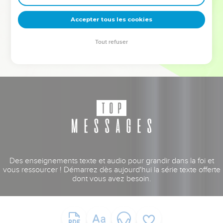
deviennent vos tremplins. Que vous guidiez un ministère, une
équipe, un groupe ou une famille, leur expérience est faite
Accepter tous les cookies
pour vous.
Tout refuser
Je découvre l’événement
Des enseignements texte et audio pour grandir dans la foi et
vous ressourcer ! Démarrez dès aujourd'hui la série texte offerte
dont vous avez besoin.