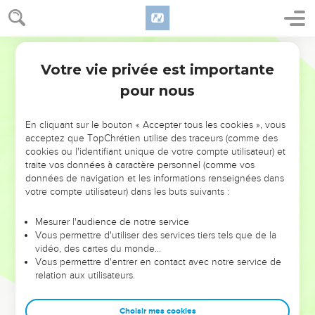
Votre vie privée est importante
pour nous
NE MANQUEZ PAS L’ÉVÉNEMENT
En cliquant sur le bouton « Accepter tous les cookies », vous
DE L’ANNÉE !
acceptez que TopChrétien utilise des traceurs (comme des
cookies ou l'identifiant unique de votre compte utilisateur) et
ET SI LEURS ERREURS POUVAIENT VOUS ÉVITER LES
traite vos données à caractère personnel (comme vos
VOTRES ?
données de navigation et les informations renseignées dans
votre compte utilisateur) dans les buts suivants :
On admire souvent les leaders pour leurs réussites, leur impact,
leur foi ou leur vision. Mais on voit moins les doutes, les erreurs
Mesurer l'audience de notre service
Vous permettre d'utiliser des services tiers tels que de la
et les saisons difficiles qu'ils ont traversés, alors même que ce
vidéo, des cartes du monde…
sont elles qui les ont façonnés.
Vous permettre d'entrer en contact avec notre service de
relation aux utilisateurs.
Dans cette conférence, leaders, entrepreneurs, et responsables
reviennent sur les erreurs marquantes de leur parcours et les
clés pour avancer avec plus de sagesse afin que leurs erreurs
Choisir mes cookies