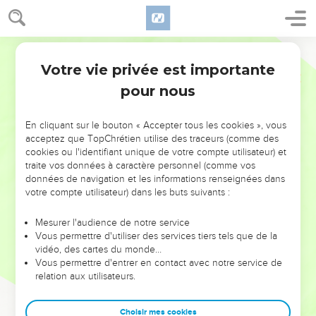
Votre vie privée est importante
pour nous
NE MANQUEZ PAS L’ÉVÉNEMENT
En cliquant sur le bouton « Accepter tous les cookies », vous
DE L’ANNÉE !
acceptez que TopChrétien utilise des traceurs (comme des
cookies ou l'identifiant unique de votre compte utilisateur) et
ET SI LEURS ERREURS POUVAIENT VOUS ÉVITER LES
traite vos données à caractère personnel (comme vos
VOTRES ?
données de navigation et les informations renseignées dans
votre compte utilisateur) dans les buts suivants :
On admire souvent les leaders pour leurs réussites, leur impact,
leur foi ou leur vision. Mais on voit moins les doutes, les erreurs
Mesurer l'audience de notre service
Vous permettre d'utiliser des services tiers tels que de la
et les saisons difficiles qu'ils ont traversés, alors même que ce
vidéo, des cartes du monde…
sont elles qui les ont façonnés.
Vous permettre d'entrer en contact avec notre service de
relation aux utilisateurs.
Dans cette conférence, leaders, entrepreneurs, et responsables
reviennent sur les erreurs marquantes de leur parcours et les
clés pour avancer avec plus de sagesse afin que leurs erreurs
Choisir mes cookies