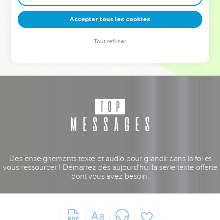
deviennent vos tremplins. Que vous guidiez un ministère, une
équipe, un groupe ou une famille, leur expérience est faite
Accepter tous les cookies
pour vous.
Tout refuser
Je découvre l’événement
Des enseignements texte et audio pour grandir dans la foi et
vous ressourcer ! Démarrez dès aujourd'hui la série texte offerte
dont vous avez besoin.