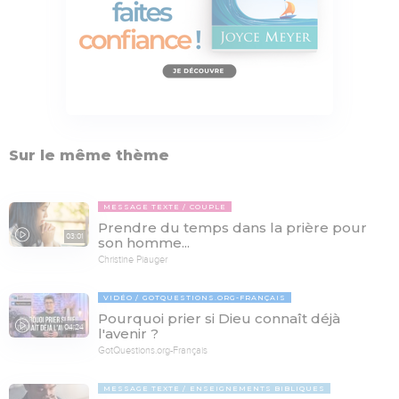
Sur le même thème
MESSAGE TEXTE
COUPLE
Prendre du temps dans la prière pour
03:01
son homme...
Christine Piauger
VIDÉO
GOTQUESTIONS.ORG-FRANÇAIS
Pourquoi prier si Dieu connaît déjà
04:24
l'avenir ?
GotQuestions.org-Français
MESSAGE TEXTE
ENSEIGNEMENTS BIBLIQUES