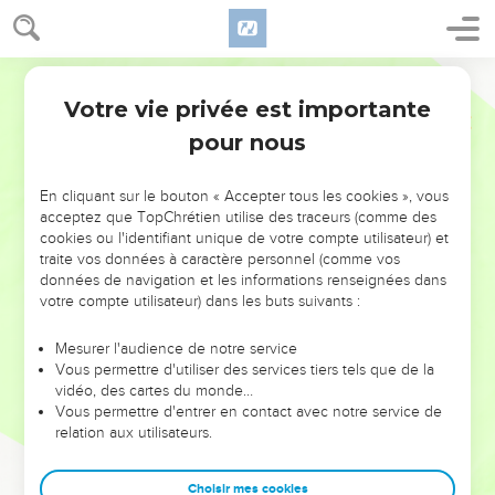
Votre vie privée est importante
pour nous
NE MANQUEZ PAS L’ÉVÉNEMENT
En cliquant sur le bouton « Accepter tous les cookies », vous
DE L’ANNÉE !
acceptez que TopChrétien utilise des traceurs (comme des
cookies ou l'identifiant unique de votre compte utilisateur) et
ET SI LEURS ERREURS POUVAIENT VOUS ÉVITER LES
traite vos données à caractère personnel (comme vos
VOTRES ?
données de navigation et les informations renseignées dans
votre compte utilisateur) dans les buts suivants :
On admire souvent les leaders pour leurs réussites, leur impact,
leur foi ou leur vision. Mais on voit moins les doutes, les erreurs
Mesurer l'audience de notre service
Vous permettre d'utiliser des services tiers tels que de la
et les saisons difficiles qu'ils ont traversés, alors même que ce
vidéo, des cartes du monde…
sont elles qui les ont façonnés.
Vous permettre d'entrer en contact avec notre service de
relation aux utilisateurs.
Dans cette conférence, leaders, entrepreneurs, et responsables
reviennent sur les erreurs marquantes de leur parcours et les
clés pour avancer avec plus de sagesse afin que leurs erreurs
Choisir mes cookies