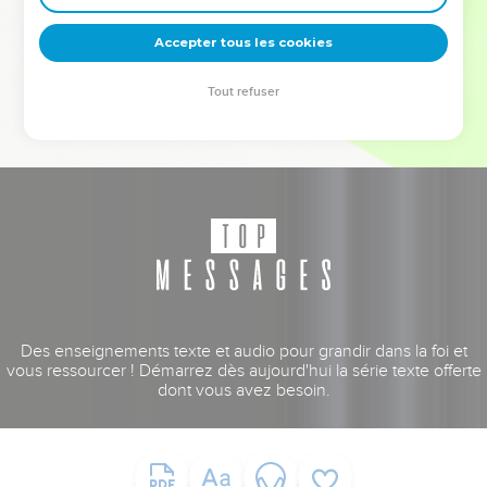
deviennent vos tremplins. Que vous guidiez un ministère, une
équipe, un groupe ou une famille, leur expérience est faite
Accepter tous les cookies
pour vous.
Tout refuser
Je découvre l’événement
Des enseignements texte et audio pour grandir dans la foi et
vous ressourcer ! Démarrez dès aujourd'hui la série texte offerte
dont vous avez besoin.