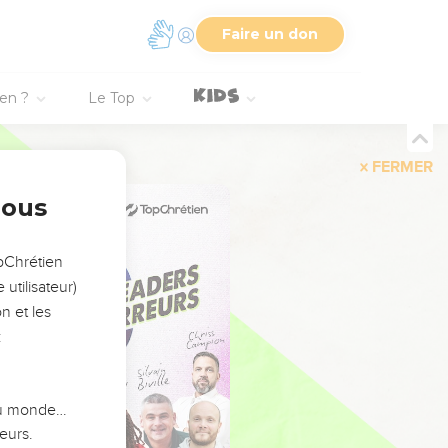
Faire un don
ien ?
Le Top
FERMER
nous
opChrétien
utilisateur)
n et les
:
 du monde…
eurs.