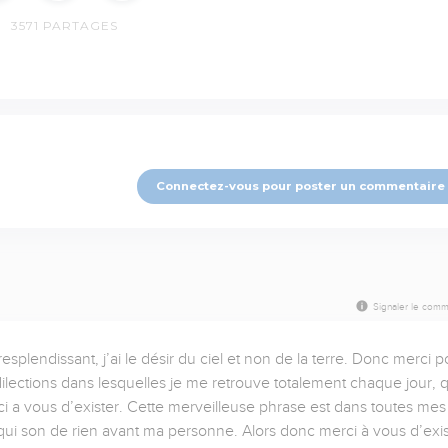
3571
PARTAGES
Connectez-vous pour poster un commentaire
Signaler le comm
splendissant, j’ai le désir du ciel et non de la terre. Donc merci po
dilections dans lesquelles je me retrouve totalement chaque jour, q
 a vous d’exister. Cette merveilleuse phrase est dans toutes mes 
qui son de rien avant ma personne. Alors donc merci à vous d’exist