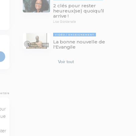
2 clés pour rester
heureux(se) quoiqu’il
arrive !
Lisa Giordanella
VIDÉO
ENSEIGNEMENT
La bonne nouvelle de
17:06
l'Evangile
Voir tout
entaire
ur 
ue 
er 