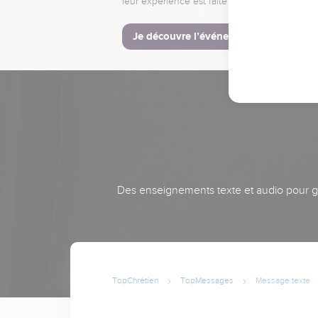
leur expérience est faite pour vous.
Je découvre l’événement
Des enseignements texte et audio pour gra
TopChrétien
TopMessages
Message texte