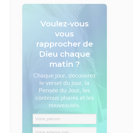
Voulez-vous
vous
rapprocher de
Dieu
chaque
matin ?
Chaque jour, découvrez
le verset du jour, la
Pensée du Jour, les
contenus phares et les
nouveautés.