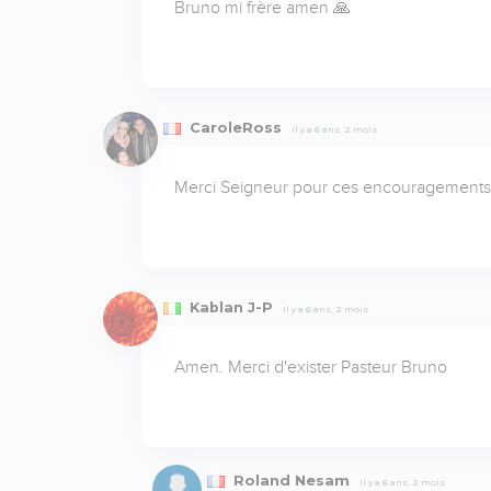
Bruno mi frère amen 🙏
CaroleRoss
Il y a 6 ans, 2 mois
Merci Seigneur pour ces encouragements
Kablan J-P
Il y a 6 ans, 2 mois
Amen. Merci d'exister Pasteur Bruno
Roland Nesam
Il y a 6 ans, 2 mois