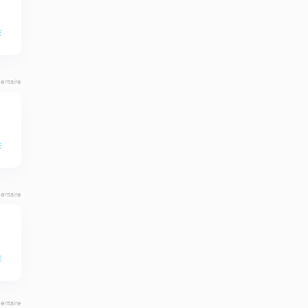
E
entaire
E
entaire
E
entaire