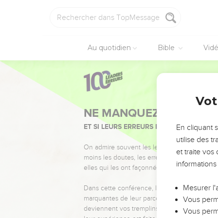
Au quotidien
Bible
Vid
Vot
NE MANQUEZ PAS L’ÉVÉ
ET SI LEURS ERREURS POUVAIENT VOUS 
En cliquant 
utilise des 
On admire souvent les leaders pour leurs réussi
et traite vo
moins les doutes, les erreurs et les saisons di
informations
elles qui les ont façonnés.
Mesurer l'
Dans cette conférence, leaders, entrepreneur
marquantes de leur parcours et les clés pour
Vous perme
deviennent vos tremplins. Que vous guidiez 
Vous perme