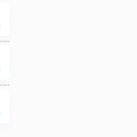
E
entaire
E
entaire
E