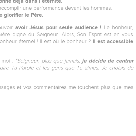
onne déjà dans l’éternité.
d’accomplir une performance devant les hommes.
 glorifier le Père.
ouvoir
avoir Jésus pour seule audience !
Le bonheur,
ière digne du Seigneur. Alors, Son Esprit est en vous
nheur éternel ! Il est où le bonheur ?
Il est accessible
c moi :
"Seigneur, plus que jamais,
je décide de centrer
-dire Ta Parole et les gens que Tu aimes. Je choisis de
messages et vos commentaires me touchent plus que mes