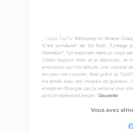
…
l’appli TopTV
. Retrouvez Un Miracle Chaqu
"C’est surnaturel" de Sid Roth, "Linéage (d
"Adoration", "Un esprit sain dans un corps sain"
"J'étais toujours triste et je déprimais. Je
amoureuse qui m'a détruite, une cascade de 
ami pour me consoler. Mais grâce au TopChréti
ma famille avec des miracles de guérison. J
enseigner l'Évangile car j'ai retrouvé mon inti
dont j'ai réellement besoin."
Daudette
Vous avez aimé