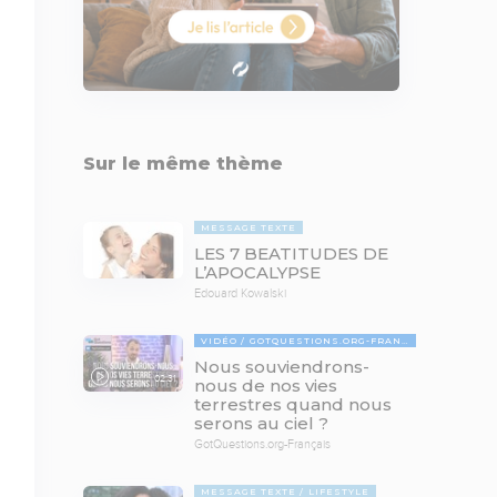
Sur le même thème
MESSAGE TEXTE
LES 7 BEATITUDES DE
L’APOCALYPSE
Edouard Kowalski
VIDÉO
GOTQUESTIONS.ORG-FRANÇAIS
Nous souviendrons-
02:31
nous de nos vies
terrestres quand nous
serons au ciel ?
GotQuestions.org-Français
MESSAGE TEXTE
LIFESTYLE