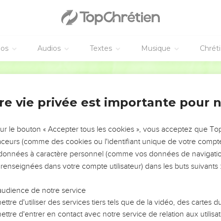
éos
Audios
Textes
Musique
Chrét
re vie privée est importante pour 
NEMENT DE L’ANNÉE !
ÉVITER LES VOTRES ?
sur le bouton « Accepter tous les cookies », vous acceptez que T
traceurs (comme des cookies ou l'identifiant unique de votre compte 
tes, leur impact, leur foi ou leur vision. Mais on voit
s données à caractère personnel (comme vos données de navigatio
fficiles qu'ils ont traversés, alors même que ce sont
 renseignées dans votre compte utilisateur) dans les buts suivants 
audience de notre service
s, et responsables reviennent sur les erreurs
 avancer avec plus de sagesse afin que leurs erreurs
ttre d'utiliser des services tiers tels que de la vidéo, des cartes
un ministère, une équipe, un groupe ou une famille,
ttre d'entrer en contact avec notre service de relation aux utilisat