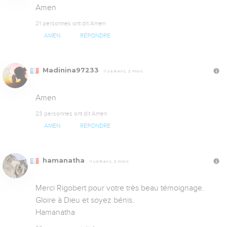
Amen
21 personnes ont dit Amen
AMEN
RÉPONDRE
Madinina97233
Il y a 8 ans, 2 mois
Amen
23 personnes ont dit Amen
AMEN
RÉPONDRE
hamanatha
Il y a 8 ans, 2 mois
Merci Rigobert pour votre très beau témoignage. 
Gloire à Dieu et soyez bénis.

Hamanatha