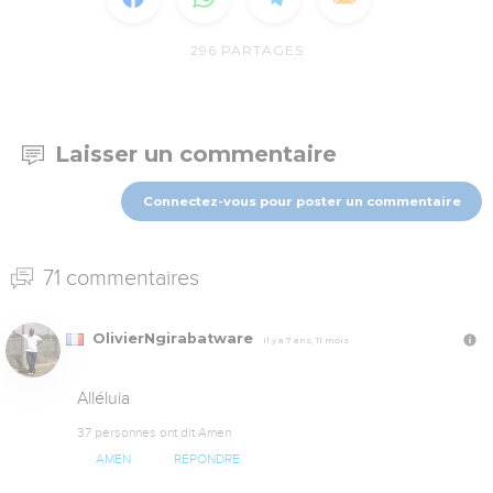
296
PARTAGES
Laisser un commentaire
Connectez-vous pour poster un commentaire
71 commentaires
OlivierNgirabatware
Il y a 7 ans, 11 mois
Alléluia
37 personnes ont dit Amen
AMEN
RÉPONDRE