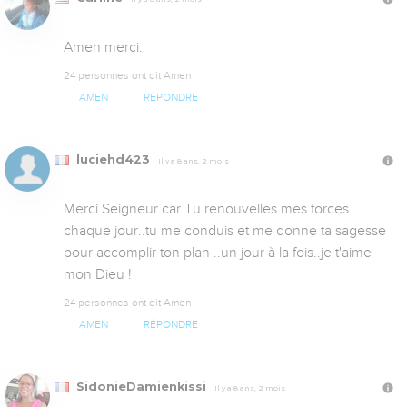
Amen merci.
24 personnes ont dit Amen
AMEN
RÉPONDRE
luciehd423
Il y a 8 ans, 2 mois
Merci Seigneur car Tu renouvelles mes forces 
chaque jour..tu me conduis et me donne ta sagesse 
pour accomplir ton plan ..un jour à la fois..je t'aime 
mon Dieu !
24 personnes ont dit Amen
AMEN
RÉPONDRE
SidonieDamienkissi
Il y a 8 ans, 2 mois