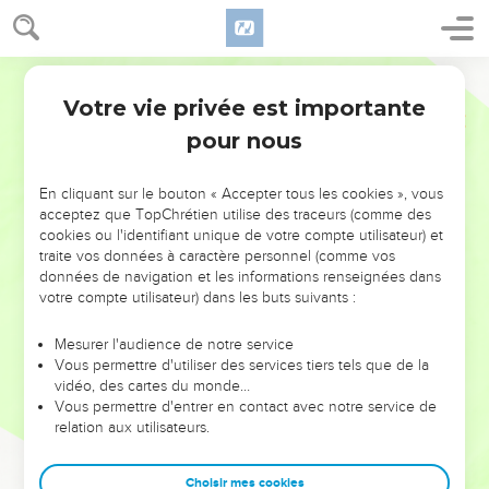
Votre vie privée est importante
pour nous
NE MANQUEZ PAS L’ÉVÉNEMENT
En cliquant sur le bouton « Accepter tous les cookies », vous
DE L’ANNÉE !
acceptez que TopChrétien utilise des traceurs (comme des
cookies ou l'identifiant unique de votre compte utilisateur) et
ET SI LEURS ERREURS POUVAIENT VOUS ÉVITER LES
traite vos données à caractère personnel (comme vos
VOTRES ?
données de navigation et les informations renseignées dans
votre compte utilisateur) dans les buts suivants :
On admire souvent les leaders pour leurs réussites, leur impact,
leur foi ou leur vision. Mais on voit moins les doutes, les erreurs
Mesurer l'audience de notre service
Vous permettre d'utiliser des services tiers tels que de la
et les saisons difficiles qu'ils ont traversés, alors même que ce
vidéo, des cartes du monde…
sont elles qui les ont façonnés.
Vous permettre d'entrer en contact avec notre service de
relation aux utilisateurs.
Dans cette conférence, leaders, entrepreneurs, et responsables
reviennent sur les erreurs marquantes de leur parcours et les
clés pour avancer avec plus de sagesse afin que leurs erreurs
Choisir mes cookies