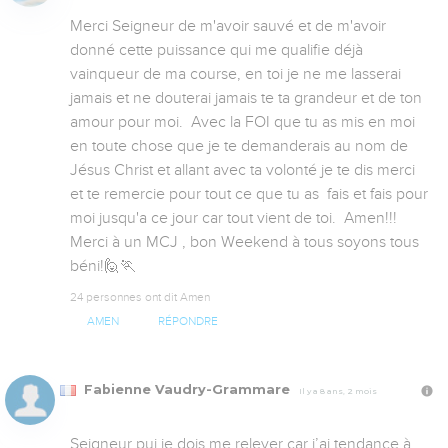
Merci Seigneur de m'avoir sauvé et de m'avoir 
donné cette puissance qui me qualifie déjà 
vainqueur de ma course, en toi je ne me lasserai 
jamais et ne douterai jamais te ta grandeur et de ton 
amour pour moi.  Avec la FOI que tu as mis en moi 
en toute chose que je te demanderais au nom de 
Jésus Christ et allant avec ta volonté je te dis merci  
et te remercie pour tout ce que tu as  fais et fais pour 
moi jusqu'a ce jour car tout vient de toi.  Amen!!!

Merci à un MCJ , bon Weekend à tous soyons tous 
béni!🙋🏃
24 personnes ont dit Amen
AMEN
RÉPONDRE
Fabienne Vaudry-Grammare
Il y a 8 ans, 2 mois
Seigneur pui je dois me relever car j’ai tendance à 