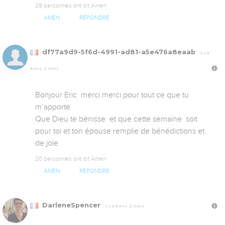
29 personnes ont dit Amen
AMEN
RÉPONDRE
df77a9d9-5f6d-4991-ad81-a5e476a8eaab
Il y a
8 ans, 2 mois
Bonjour Eric  merci merci pour tout ce que tu 
m’apporte 

Que Dieu te bénisse  et que cette semaine  soit 
pour toi et ton épouse remplie de bénédictions et 
de joie
20 personnes ont dit Amen
AMEN
RÉPONDRE
DarleneSpencer
Il y a 8 ans, 2 mois