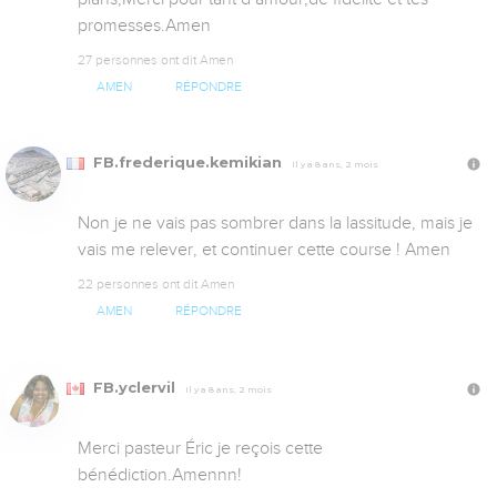
promesses.Amen
27 personnes ont dit Amen
AMEN
RÉPONDRE
FB.frederique.kemikian
Il y a 8 ans, 2 mois
Non je ne vais pas sombrer dans la lassitude, mais je 
vais me relever, et continuer cette course ! Amen
22 personnes ont dit Amen
AMEN
RÉPONDRE
FB.yclervil
Il y a 8 ans, 2 mois
Merci pasteur Éric je reçois cette 
bénédiction.Amennn!