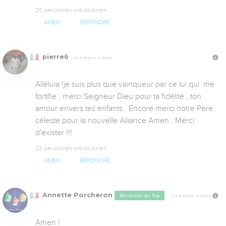
20 personnes ont dit Amen
AMEN
RÉPONDRE
pierre6
Il y a 8 ans, 2 mois
Alléluia !je suis plus que vainqueur par ce lui qui  me 
fortifie ; merci Seigneur Dieu pour ta fidélité , ton 
amour envers tes enfants . Encore merci notre Père 
céleste pour la nouvelle Alliance Amen . Merci 
d'exister !!!
23 personnes ont dit Amen
AMEN
RÉPONDRE
Annette Porcheron
Bénévole du Top
Il y a 8 ans, 2 mois
Amen !