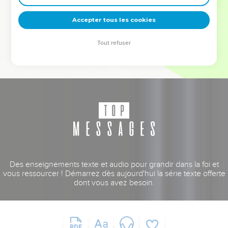
deviennent vos tremplins. Que vous guidiez un ministère, une
équipe, un groupe ou une famille, leur expérience est faite
Accepter tous les cookies
pour vous.
Tout refuser
Je découvre l’événement
Des enseignements texte et audio pour grandir dans la foi et
vous ressourcer ! Démarrez dès aujourd'hui la série texte offerte
dont vous avez besoin.