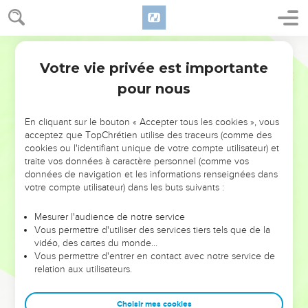
Votre vie privée est importante
pour nous
NE MANQUEZ PAS L’ÉVÉNEMENT
En cliquant sur le bouton « Accepter tous les cookies », vous
DE L’ANNÉE !
acceptez que TopChrétien utilise des traceurs (comme des
cookies ou l'identifiant unique de votre compte utilisateur) et
ET SI LEURS ERREURS POUVAIENT VOUS ÉVITER LES
traite vos données à caractère personnel (comme vos
VOTRES ?
données de navigation et les informations renseignées dans
votre compte utilisateur) dans les buts suivants :
On admire souvent les leaders pour leurs réussites, leur impact,
leur foi ou leur vision. Mais on voit moins les doutes, les erreurs
Mesurer l'audience de notre service
Vous permettre d'utiliser des services tiers tels que de la
et les saisons difficiles qu'ils ont traversés, alors même que ce
vidéo, des cartes du monde…
sont elles qui les ont façonnés.
Vous permettre d'entrer en contact avec notre service de
relation aux utilisateurs.
Dans cette conférence, leaders, entrepreneurs, et responsables
reviennent sur les erreurs marquantes de leur parcours et les
clés pour avancer avec plus de sagesse afin que leurs erreurs
Choisir mes cookies