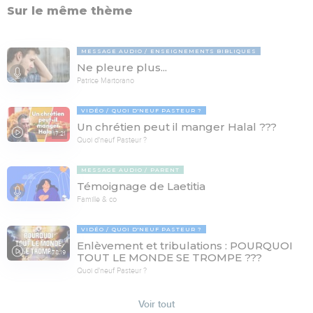
Sur le même thème
MESSAGE AUDIO
ENSEIGNEMENTS BIBLIQUES
Ne pleure plus...
Patrice Martorano
VIDÉO
QUOI D'NEUF PASTEUR ?
Un chrétien peut il manger Halal ???
17:21
Quoi d'neuf Pasteur ?
MESSAGE AUDIO
PARENT
Témoignage de Laetitia
Famille & co
VIDÉO
QUOI D'NEUF PASTEUR ?
Enlèvement et tribulations : POURQUOI
78:19
TOUT LE MONDE SE TROMPE ???
Quoi d'neuf Pasteur ?
Voir tout