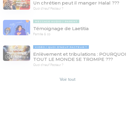
Un chrétien peut il manger Halal ???
17:21
Quoi d'neuf Pasteur ?
MESSAGE AUDIO
PARENT
Témoignage de Laetitia
Famille & co
VIDÉO
QUOI D'NEUF PASTEUR ?
Enlèvement et tribulations : POURQUOI
78:19
TOUT LE MONDE SE TROMPE ???
Quoi d'neuf Pasteur ?
Voir tout