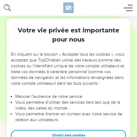
Votre vie privée est importante
pour nous
NE MANQUEZ PAS L’ÉVÉNEMENT
En cliquant sur le bouton « Accepter tous les cookies », vous
DE L’ANNÉE !
acceptez que TopChrétien utilise des traceurs (comme des
cookies ou l'identifiant unique de votre compte utilisateur) et
ET SI LEURS ERREURS POUVAIENT VOUS ÉVITER LES
traite vos données à caractère personnel (comme vos
VOTRES ?
données de navigation et les informations renseignées dans
votre compte utilisateur) dans les buts suivants :
On admire souvent les leaders pour leurs réussites, leur impact,
leur foi ou leur vision. Mais on voit moins les doutes, les erreurs
Mesurer l'audience de notre service
Vous permettre d'utiliser des services tiers tels que de la
et les saisons difficiles qu'ils ont traversés, alors même que ce
vidéo, des cartes du monde…
sont elles qui les ont façonnés.
Vous permettre d'entrer en contact avec notre service de
relation aux utilisateurs.
Dans cette conférence, leaders, entrepreneurs, et responsables
reviennent sur les erreurs marquantes de leur parcours et les
clés pour avancer avec plus de sagesse afin que leurs erreurs
Choisir mes cookies