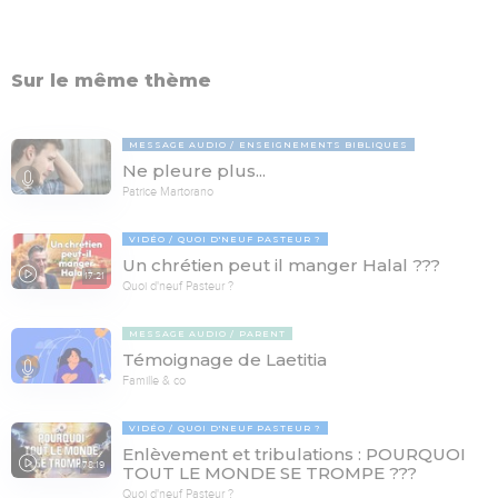
Sur le même thème
MESSAGE AUDIO
ENSEIGNEMENTS BIBLIQUES
Ne pleure plus...
Patrice Martorano
VIDÉO
QUOI D'NEUF PASTEUR ?
Un chrétien peut il manger Halal ???
17:21
Quoi d'neuf Pasteur ?
MESSAGE AUDIO
PARENT
Témoignage de Laetitia
Famille & co
VIDÉO
QUOI D'NEUF PASTEUR ?
Enlèvement et tribulations : POURQUOI
78:19
TOUT LE MONDE SE TROMPE ???
Quoi d'neuf Pasteur ?