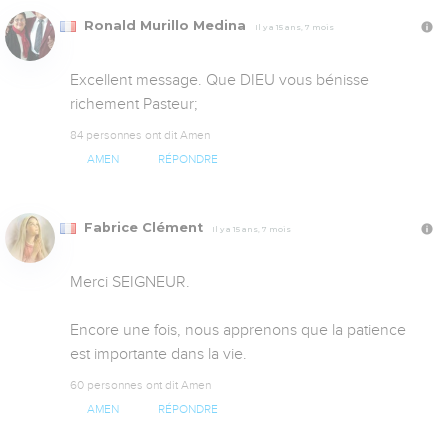
Ronald Murillo Medina
Il y a 15 ans, 7 mois
Excellent message. Que DIEU vous bénisse 
richement Pasteur;
84 personnes ont dit Amen
AMEN
RÉPONDRE
Fabrice Clément
Il y a 15 ans, 7 mois
Merci SEIGNEUR.

Encore une fois, nous apprenons que la patience 
est importante dans la vie.
60 personnes ont dit Amen
AMEN
RÉPONDRE