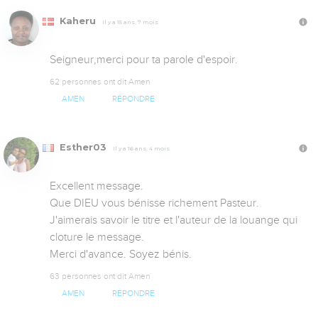
Kaheru
Il y a 15 ans, 7 mois
Seigneur,merci pour ta parole d'espoir.
62 personnes ont dit Amen
AMEN
RÉPONDRE
Esther03
Il y a 16 ans, 4 mois
Excellent message.

Que DIEU vous bénisse richement Pasteur.

J'aimerais savoir le titre et l'auteur de la louange qui 
cloture le message.

Merci d'avance. Soyez bénis.
63 personnes ont dit Amen
AMEN
RÉPONDRE