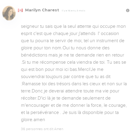
Marilyn Charest
Il y a 16 ans, 5 mois
seigneur tu sais que la seul attente qui occupe mon 
esprit c'est que chaque jour j'attends  l' occasion 
que tu pourra te servir de moi, tel un instrument de 
gloire pour ton nom.Oui tu nous donne des 
bénédictions mais je ne te demande rien en retour 
.Si tu me récompense cela viendra de toi. Tu ses se 
qui est bon pour moi ici bas.Merci!Je me 
souviendrai toujours par contre que tu as dit 
:Ramasse toi des trésors dans les cieux et non sur la 
terre.Donc je deverai attendre toute ma vie pour 
récolter.D'ici là je te demande seulement de 
m'encourager et de me donner la force, le courage, 
et la persévérance . Je suis là disponible pour ta 
gloire.amen
36 personnes ont dit Amen