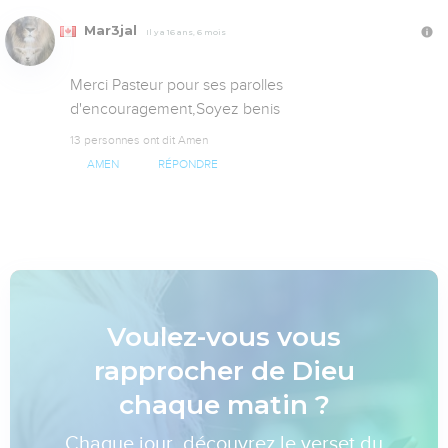
Mar3jal
Il y a 16 ans, 6 mois
Merci Pasteur pour ses parolles 
d'encouragement,Soyez benis
13 personnes ont dit Amen
AMEN
RÉPONDRE
Voulez-vous vous
rapprocher de Dieu
chaque matin ?
Chaque jour, découvrez le verset du