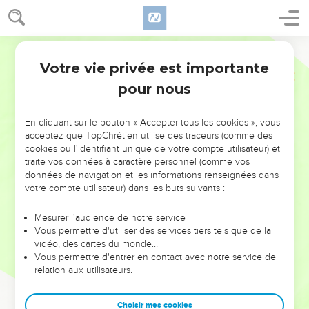
Votre vie privée est importante
pour nous
NE MANQUEZ PAS L’ÉVÉNEMENT
En cliquant sur le bouton « Accepter tous les cookies », vous
DE L’ANNÉE !
acceptez que TopChrétien utilise des traceurs (comme des
cookies ou l'identifiant unique de votre compte utilisateur) et
ET SI LEURS ERREURS POUVAIENT VOUS ÉVITER LES
traite vos données à caractère personnel (comme vos
VOTRES ?
données de navigation et les informations renseignées dans
votre compte utilisateur) dans les buts suivants :
On admire souvent les leaders pour leurs réussites, leur impact,
leur foi ou leur vision. Mais on voit moins les doutes, les erreurs
Mesurer l'audience de notre service
Vous permettre d'utiliser des services tiers tels que de la
et les saisons difficiles qu'ils ont traversés, alors même que ce
vidéo, des cartes du monde…
sont elles qui les ont façonnés.
Vous permettre d'entrer en contact avec notre service de
relation aux utilisateurs.
Dans cette conférence, leaders, entrepreneurs, et responsables
reviennent sur les erreurs marquantes de leur parcours et les
clés pour avancer avec plus de sagesse afin que leurs erreurs
Choisir mes cookies