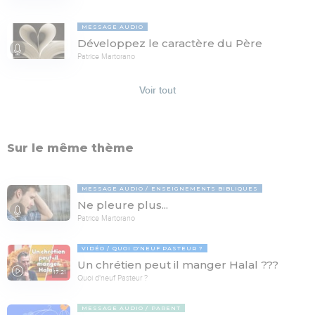
MESSAGE AUDIO
Développez le caractère du Père
Patrice Martorano
Voir tout
Sur le même thème
MESSAGE AUDIO
ENSEIGNEMENTS BIBLIQUES
Ne pleure plus...
Patrice Martorano
VIDÉO
QUOI D'NEUF PASTEUR ?
Un chrétien peut il manger Halal ???
17:21
Quoi d'neuf Pasteur ?
MESSAGE AUDIO
PARENT