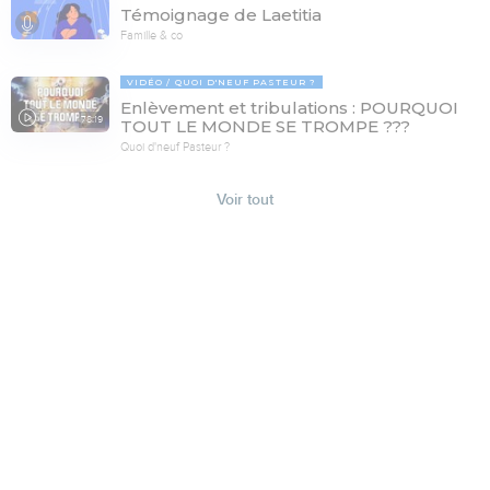
Témoignage de Laetitia
Famille & co
VIDÉO
QUOI D'NEUF PASTEUR ?
Enlèvement et tribulations : POURQUOI
78:19
TOUT LE MONDE SE TROMPE ???
Quoi d'neuf Pasteur ?
Voir tout