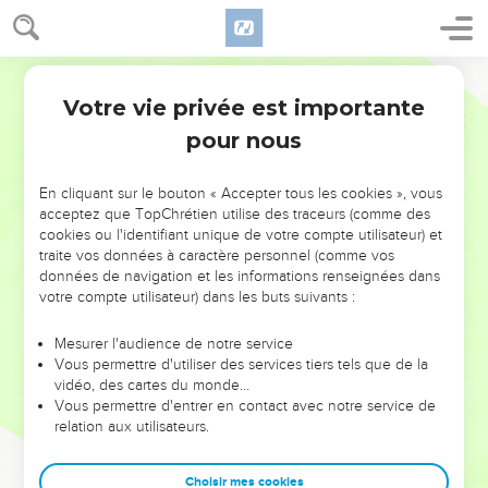
Votre vie privée est importante
pour nous
NE MANQUEZ PAS L’ÉVÉNEMENT
En cliquant sur le bouton « Accepter tous les cookies », vous
DE L’ANNÉE !
acceptez que TopChrétien utilise des traceurs (comme des
cookies ou l'identifiant unique de votre compte utilisateur) et
ET SI LEURS ERREURS POUVAIENT VOUS ÉVITER LES
traite vos données à caractère personnel (comme vos
VOTRES ?
données de navigation et les informations renseignées dans
votre compte utilisateur) dans les buts suivants :
On admire souvent les leaders pour leurs réussites, leur impact,
leur foi ou leur vision. Mais on voit moins les doutes, les erreurs
Mesurer l'audience de notre service
Vous permettre d'utiliser des services tiers tels que de la
et les saisons difficiles qu'ils ont traversés, alors même que ce
vidéo, des cartes du monde…
sont elles qui les ont façonnés.
Vous permettre d'entrer en contact avec notre service de
relation aux utilisateurs.
Dans cette conférence, leaders, entrepreneurs, et responsables
reviennent sur les erreurs marquantes de leur parcours et les
clés pour avancer avec plus de sagesse afin que leurs erreurs
Choisir mes cookies