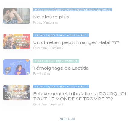
MESSAGE AUDIO
ENSEIGNEMENTS BIBLIQUES
Ne pleure plus...
Patrice Martorano
VIDÉO
QUOI D'NEUF PASTEUR ?
Un chrétien peut il manger Halal ???
17:21
Quoi d'neuf Pasteur ?
MESSAGE AUDIO
PARENT
Témoignage de Laetitia
Famille & co
VIDÉO
QUOI D'NEUF PASTEUR ?
Enlèvement et tribulations : POURQUOI
78:19
TOUT LE MONDE SE TROMPE ???
Quoi d'neuf Pasteur ?
Voir tout