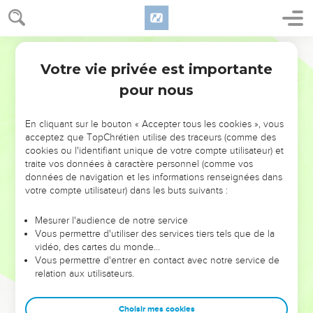
Votre vie privée est importante
pour nous
NE MANQUEZ PAS L’ÉVÉNEMENT
En cliquant sur le bouton « Accepter tous les cookies », vous
DE L’ANNÉE !
acceptez que TopChrétien utilise des traceurs (comme des
cookies ou l'identifiant unique de votre compte utilisateur) et
ET SI LEURS ERREURS POUVAIENT VOUS ÉVITER LES
traite vos données à caractère personnel (comme vos
VOTRES ?
données de navigation et les informations renseignées dans
votre compte utilisateur) dans les buts suivants :
On admire souvent les leaders pour leurs réussites, leur impact,
leur foi ou leur vision. Mais on voit moins les doutes, les erreurs
Mesurer l'audience de notre service
Vous permettre d'utiliser des services tiers tels que de la
et les saisons difficiles qu'ils ont traversés, alors même que ce
vidéo, des cartes du monde…
sont elles qui les ont façonnés.
Vous permettre d'entrer en contact avec notre service de
relation aux utilisateurs.
Dans cette conférence, leaders, entrepreneurs, et responsables
reviennent sur les erreurs marquantes de leur parcours et les
clés pour avancer avec plus de sagesse afin que leurs erreurs
Choisir mes cookies