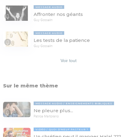
MESSAGE AUDIO
Affronter nos géants
Guy Gosselin
MESSAGE AUDIO
Les tests de la patience
Guy Gosselin
Voir tout
Sur le même thème
MESSAGE AUDIO
ENSEIGNEMENTS BIBLIQUES
Ne pleure plus...
Patrice Martorano
VIDÉO
QUOI D'NEUF PASTEUR ?
Un chrétien peut il manger Halal ???