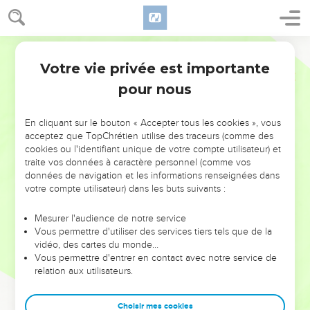
Votre vie privée est importante
pour nous
NE MANQUEZ PAS L’ÉVÉNEMENT
En cliquant sur le bouton « Accepter tous les cookies », vous
DE L’ANNÉE !
acceptez que TopChrétien utilise des traceurs (comme des
cookies ou l'identifiant unique de votre compte utilisateur) et
ET SI LEURS ERREURS POUVAIENT VOUS ÉVITER LES
traite vos données à caractère personnel (comme vos
VOTRES ?
données de navigation et les informations renseignées dans
votre compte utilisateur) dans les buts suivants :
On admire souvent les leaders pour leurs réussites, leur impact,
leur foi ou leur vision. Mais on voit moins les doutes, les erreurs
Mesurer l'audience de notre service
Vous permettre d'utiliser des services tiers tels que de la
et les saisons difficiles qu'ils ont traversés, alors même que ce
vidéo, des cartes du monde…
sont elles qui les ont façonnés.
Vous permettre d'entrer en contact avec notre service de
relation aux utilisateurs.
Dans cette conférence, leaders, entrepreneurs, et responsables
reviennent sur les erreurs marquantes de leur parcours et les
clés pour avancer avec plus de sagesse afin que leurs erreurs
Choisir mes cookies