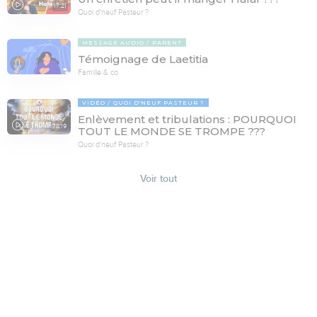
17:21
Quoi d'neuf Pasteur ?
MESSAGE AUDIO
PARENT
Témoignage de Laetitia
Famille & co
VIDÉO
QUOI D'NEUF PASTEUR ?
Enlèvement et tribulations : POURQUOI
78:19
TOUT LE MONDE SE TROMPE ???
Quoi d'neuf Pasteur ?
Voir tout