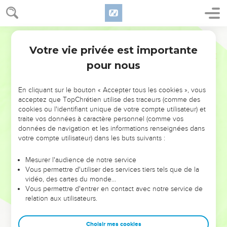
Votre vie privée est importante
pour nous
NE MANQUEZ PAS L’ÉVÉNEMENT
En cliquant sur le bouton « Accepter tous les cookies », vous
DE L’ANNÉE !
acceptez que TopChrétien utilise des traceurs (comme des
cookies ou l'identifiant unique de votre compte utilisateur) et
ET SI LEURS ERREURS POUVAIENT VOUS ÉVITER LES
traite vos données à caractère personnel (comme vos
VOTRES ?
données de navigation et les informations renseignées dans
votre compte utilisateur) dans les buts suivants :
On admire souvent les leaders pour leurs réussites, leur impact,
leur foi ou leur vision. Mais on voit moins les doutes, les erreurs
Mesurer l'audience de notre service
Vous permettre d'utiliser des services tiers tels que de la
et les saisons difficiles qu'ils ont traversés, alors même que ce
vidéo, des cartes du monde…
sont elles qui les ont façonnés.
Vous permettre d'entrer en contact avec notre service de
relation aux utilisateurs.
Dans cette conférence, leaders, entrepreneurs, et responsables
reviennent sur les erreurs marquantes de leur parcours et les
clés pour avancer avec plus de sagesse afin que leurs erreurs
Choisir mes cookies