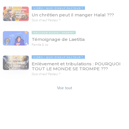
VIDÉO
QUOI D'NEUF PASTEUR ?
Un chrétien peut il manger Halal ???
17:21
Quoi d'neuf Pasteur ?
MESSAGE AUDIO
PARENT
Témoignage de Laetitia
Famille & co
VIDÉO
QUOI D'NEUF PASTEUR ?
Enlèvement et tribulations : POURQUOI
78:19
TOUT LE MONDE SE TROMPE ???
Quoi d'neuf Pasteur ?
Voir tout