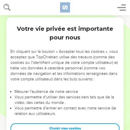
Votre vie privée est importante
pour nous
NE MANQUEZ PAS L’ÉVÉNEMENT
En cliquant sur le bouton « Accepter tous les cookies », vous
DE L’ANNÉE !
acceptez que TopChrétien utilise des traceurs (comme des
cookies ou l'identifiant unique de votre compte utilisateur) et
ET SI LEURS ERREURS POUVAIENT VOUS ÉVITER LES
traite vos données à caractère personnel (comme vos
VOTRES ?
données de navigation et les informations renseignées dans
votre compte utilisateur) dans les buts suivants :
On admire souvent les leaders pour leurs réussites, leur impact,
leur foi ou leur vision. Mais on voit moins les doutes, les erreurs
Mesurer l'audience de notre service
Vous permettre d'utiliser des services tiers tels que de la
et les saisons difficiles qu'ils ont traversés, alors même que ce
vidéo, des cartes du monde…
sont elles qui les ont façonnés.
Vous permettre d'entrer en contact avec notre service de
relation aux utilisateurs.
Dans cette conférence, leaders, entrepreneurs, et responsables
reviennent sur les erreurs marquantes de leur parcours et les
clés pour avancer avec plus de sagesse afin que leurs erreurs
Choisir mes cookies