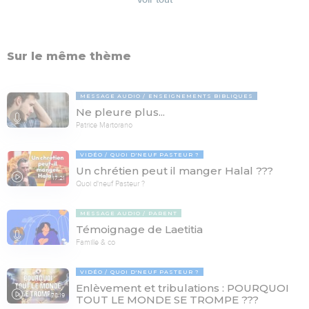
Sur le même thème
MESSAGE AUDIO
ENSEIGNEMENTS BIBLIQUES
Ne pleure plus...
Patrice Martorano
VIDÉO
QUOI D'NEUF PASTEUR ?
Un chrétien peut il manger Halal ???
17:21
Quoi d'neuf Pasteur ?
MESSAGE AUDIO
PARENT
Témoignage de Laetitia
Famille & co
VIDÉO
QUOI D'NEUF PASTEUR ?
Enlèvement et tribulations : POURQUOI
78:19
TOUT LE MONDE SE TROMPE ???