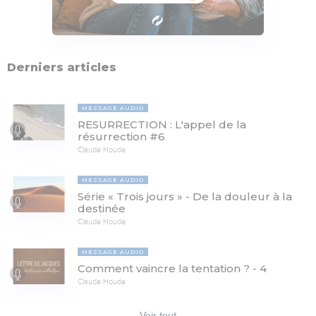
Derniers articles
MESSAGE AUDIO
RESURRECTION : L'appel de la
résurrection #6
Claude Houde
MESSAGE AUDIO
Série « Trois jours » - De la douleur à la
destinée
Claude Houde
MESSAGE AUDIO
Comment vaincre la tentation ? - 4
Claude Houde
Voir tout